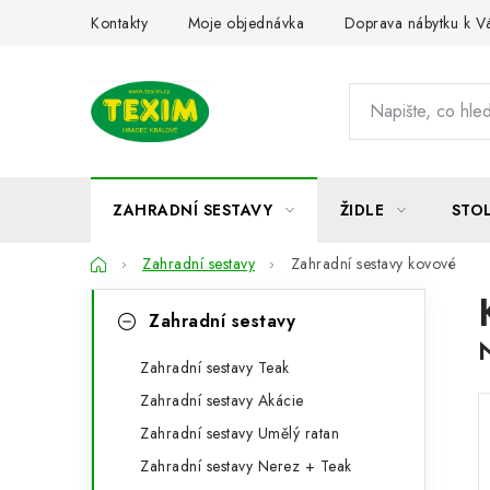
Přejít
Kontakty
Moje objednávka
Doprava nábytku k 
na
obsah
ZAHRADNÍ SESTAVY
ŽIDLE
STO
Domů
Zahradní sestavy
Zahradní sestavy kovové
P
K
Přeskočit
Zahradní sestavy
kategorie
a
o
t
Zahradní sestavy Teak
s
Zahradní sestavy Akácie
e
t
Zahradní sestavy Umělý ratan
g
r
Zahradní sestavy Nerez + Teak
o