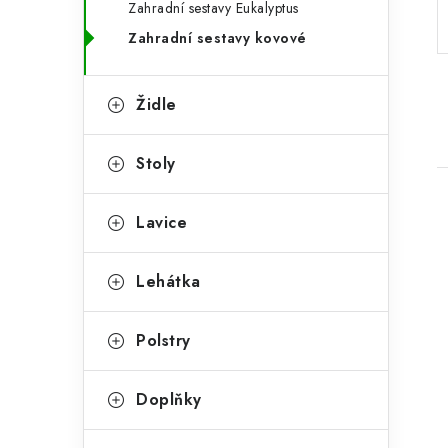
Zahradní sestavy Eukalyptus
a
r
Zahradní sestavy kovové
n
i
e
n
Židle
í
Stoly
p
a
Lavice
n
e
Lehátka
i
l
Polstry
Doplňky