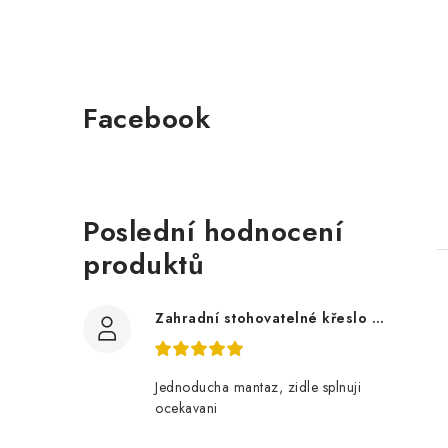
Facebook
Poslední hodnocení
produktů
Zahradní stohovatelné křeslo LUCY z akácie
Jednoducha mantaz, zidle splnuji
ocekavani