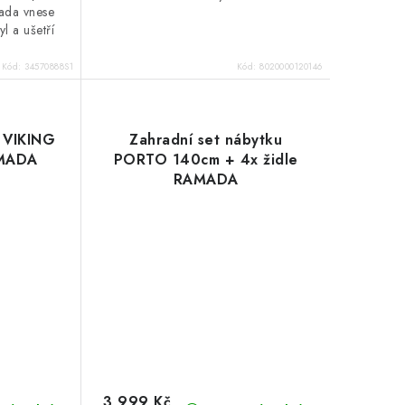
mada vnese
yl a ušetří
Kód:
34570888S1
Kód:
8020000120146
t VIKING
Zahradní set nábytku
AMADA
PORTO 140cm + 4x židle
RAMADA
3 999 Kč