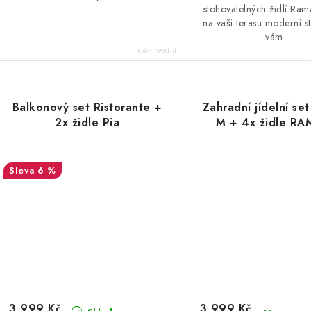
stohovatelných židlí Ra
na vaši terasu moderní st
vám...
Kód:
2681S1
Balkonový set Ristorante +
Zahradní jídelní se
2x židle Pia
M + 4x židle R
6 %
3 999 Kč
3 999 Kč