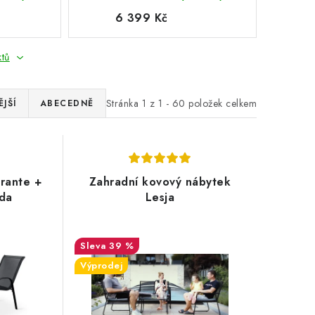
6 399 Kč
ktů
Stránka
1
z
1
-
60
položek celkem
JŠÍ
ABECEDNĚ
orante +
Zahradní kovový nábytek
ada
Lesja
39 %
Výprodej