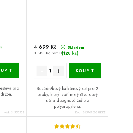
4 699 Kč
m
Skladem
(128 ks)
3 883 Kč bez DPH
sestava pro
Bezúdržbový balkónový set pro 2
údržba.
osoby, který tvoří malý čtvercový
stůl a designové židle z
polypropylenu.
Kód:
34570502
Kód:
345707882RIKKE