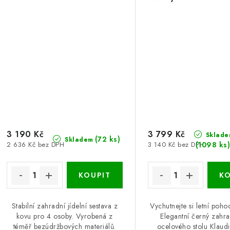
3 190 Kč
3 799 Kč
Sklade
(72 ks)
Skladem
(1098 ks
2 636 Kč bez DPH
3 140 Kč bez DPH
Stabilní zahradní jídelní sestava z
Vychutnejte si letní poho
kovu pro 4 osoby. Vyrobená z
Elegantní černý zahra
téměř bezúdržbových materiálů.
ocelového stolu Klaudi