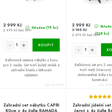
o
o
d
d
u
u
2 999 Kč
2 999 Kč
k
Sklade
(19 ks)
Skladem
3 188 Kč
2 479 Kč bez DPH
k
(128 ks)
t
2 479 Kč bez DPH
ů
ů
Balkonová sestava nábytku z kovu
Balkónový set pro 2 oso
pro 2 osoby. Set tvoří kulatý stolek a
tvoří malý čtvercový 
zahradní křesla s látkovým
stohovatelné židle s 
výpletem.
konstrukcí.
Kód:
345707822
Kód:
3457
Zahradní set nábytku CAPRI
Zahradní jídelní set
80cm + 4x židle RAMADA
černý + 4x židle