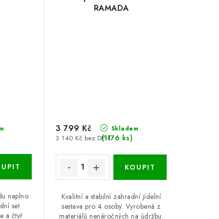
RAMADA
3 799 Kč
m
Skladem
)
(1176 ks)
3 140 Kč bez DPH
du naplno.
Kvalitní a stabilní zahradní jídelní
dní set
sestava pro 4 osoby. Vyrobená z
e a čtyř
materiálů nenáročných na údržbu.