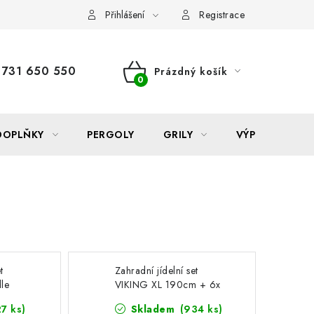
Reklamace
Formulář odstoupení od smlouvy
Nákup na sp
Přihlášení
Registrace
731 650 550
Prázdný košík
NÁKUPNÍ
KOŠÍK
DOPLŇKY
PERGOLY
GRILY
VÝPRODEJ
t
Zahradní jídelní set
dle
VIKING XL 190cm + 6x
židle RAMADA
27 ks)
Skladem
(934 ks)