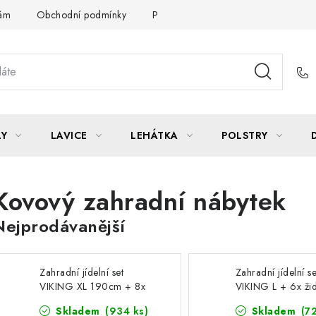
Vám
Obchodní podmínky
Podmínky ochrany osobních údajů
LY
LAVICE
LEHÁTKA
POLSTRY
Kovový zahradní nábytek
Nejprodávanější
Zahradní jídelní set
Zahradní jídelní se
VIKING XL 190cm + 8x
VIKING L + 6x ži
židle RAMADA
RAMADA
Skladem
(934 ks)
Skladem
(7