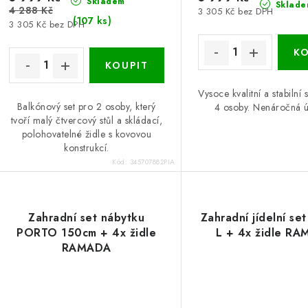
Skladem
Sklade
4 288 Kč
3 305 Kč bez DPH
(107 ks)
3 305 Kč bez DPH
Vysoce kvalitní a stabilní 
Balkónový set pro 2 osoby, který
4 osoby. Nenáročná 
tvoří malý čtvercový stůl a skládací,
polohovatelné židle s kovovou
konstrukcí.
Kód:
345707882PIA
Zahradní set nábytku
Zahradní jídelní se
PORTO 150cm + 4x židle
L + 4x židle R
RAMADA