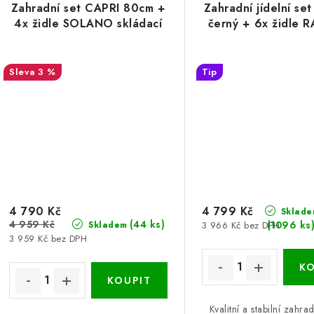
Zahradní set CAPRI 80cm +
Zahradní jídelní set
4x židle SOLANO skládací
černý + 6x židle
3 %
Tip
4 790 Kč
4 799 Kč
Sklade
4 959 Kč
(44 ks)
(1096 ks
3 966 Kč bez DPH
Skladem
3 959 Kč bez DPH
Kvalitní a stabilní zahrad