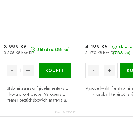
3 999 Kč
4 199 Kč
Sklade
(56 ks)
Skladem
(736 ks)
3 305 Kč bez DPH
3 470 Kč bez DPH
Stabilní zahradní jídelní sestava z
Vysoce kvalitní a stabilní 
kovu pro 4 osoby. Vyrobená z
4 osoby. Nenáročná 
téměř bezúdržbových materiálů.
Kód:
345708S7