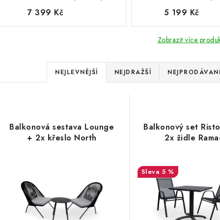
7 399 Kč
5 199 Kč
Zobrazit více produ
Ř
NEJLEVNĚJŠÍ
NEJDRAŽŠÍ
NEJPRODÁVANĚ
a
V
z
ý
e
Balkonová sestava Lounge
Balkonový set Rist
p
+ 2x křeslo North
2x židle Ram
n
í
s
5 %
p
p
r
r