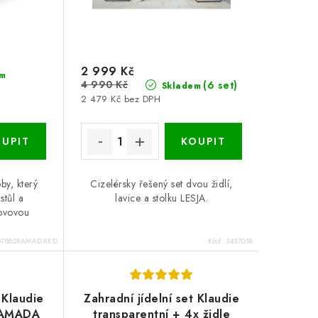
2 999 Kč
m
4 990 Kč
(6 set)
Skladem
2 479 Kč bez DPH
by, který
Cizelérsky řešený set dvou židlí,
stůl a
lavice a stolku LESJA.
kovovou
07882RAMADAKD
Kód:
3457058
 Klaudie
Zahradní jídelní set Klaudie
 RAMADA
transparentní + 4x židle