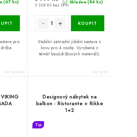
(67 ks)
(84 ks)
m
Skladem
3 305 Kč bez DPH
sestava pro
Stabilní zahradní jídelní sestava z
údržba.
kovu pro 4 osoby. Vyrobená z
téměř bezúdržbových materiálů.
Kód:
34570494
Kód:
2679S1
t VIKING
Designový nábytek na
AMADA
balkon - Ristorante + Rikke
1+2
Tip