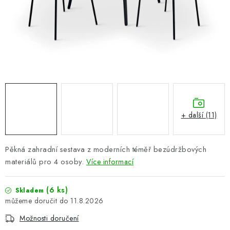
PERGOLY
GRILY
VÝPRODEJ
NOVINKY
Kontakty
Moje objednávka
Doprava nábytku k Vám
+ další (11)
Obchodní podmínky
Podmínky ochrany osobních údajů
Reklamace
Formulář odstoupení od smlouvy
Pěkná zahradní sestava z moderních téměř bezúdržbových
Nákup na splátky ESSOX
materiálů pro 4 osoby.
Více informací
(6 ks)
Skladem
11.8.2026
Možnosti doručení