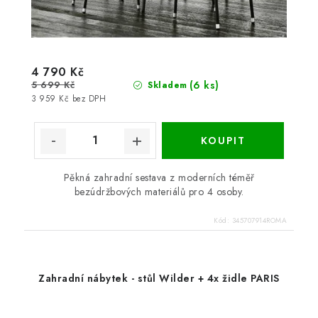
4 790 Kč
5 699 Kč
(6 ks)
Skladem
3 959 Kč bez DPH
Pěkná zahradní sestava z moderních téměř
bezúdržbových materiálů pro 4 osoby.
Kód:
345707914ROMA
Zahradní nábytek - stůl Wilder + 4x židle PARIS