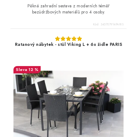
Pěkná zahradní sestava z moderních téměř
bezúdržbových materiálů pro 4 osoby.
Kód:
345707914PARIS
Ratanový nábytek - stůl Viking L + 6x židle PARIS
12 %