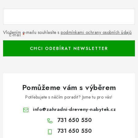
Vložením e-mailu souhlasíte s
podmínkami ochrany osobních údajů
E-mail
CHCI ODEBÍRAT NEWSLETTER
Pomůžeme vám s výběrem
Potřebujete s něčím poradit? Jsme tu pro vás!
info
@
zahradni-dreveny-nabytek.cz
731 650 550
731 650 550