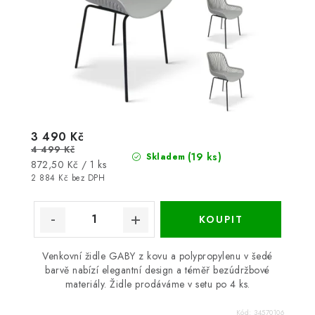
3 490 Kč
4 499 Kč
(19 ks)
Skladem
Měrná
872,50 Kč / 1 ks
cena:
2 884 Kč bez DPH
Venkovní židle GABY z kovu a polypropylenu v šedé
barvě nabízí elegantní design a téměř bezúdržbové
materiály. Židle prodáváme v setu po 4 ks.
Kód:
34570106