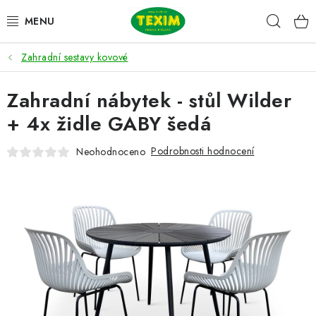
Přejít
Hleda
na
obsah
Zahradní sestavy kovové
ZAHRADNÍ SESTAVY
Zahradní nábytek - stůl Wilder
ŽIDLE
+ 4x židle GABY šedá
STOLY
Podrobnosti hodnocení
Neohodnoceno
LAVICE
LEHÁTKA
POLSTRY
DOPLŇKY