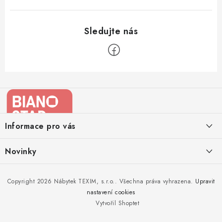
Z
á
p
a
Informace pro vás
t
í
Kontakty
Novinky
Moje objednávka
Nedělejte chyby při zazimování zahradního nábytku. Víme, jak na
Copyright 2026
Nábytek TEXIM, s.r.o.
. Všechna práva vyhrazena.
Upravit
Doprava nábytku k Vám
to!
nastavení cookies
Obchodní podmínky
Vytvořil Shoptet
Nakupujte zahradní nábytek i v zimě
Podmínky ochrany osobních údajů