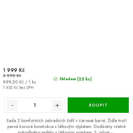
1 999 Kč
3 990 Kč
(25 ks)
Skladem
Měrná
999,50 Kč / 1 ks
cena:
1 652 Kč bez DPH
Sada 2 komfortních zahradních židlí v červené barvě. Židle tvoří
pevná kovová konstrukce s látkovým výpletem. Dodávány včetně
pohodlného sedáku s látkovým potahem. 2. jakost -...