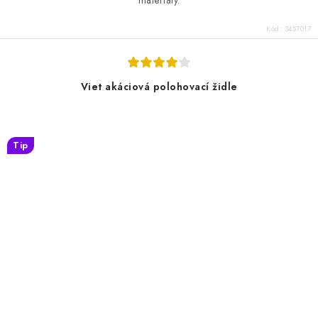
materiály.
Kód:
3457017
Viet akáciová polohovací židle
Tip