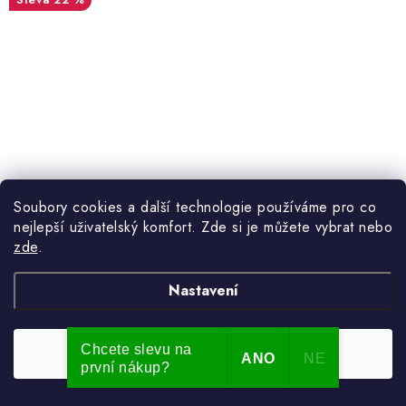
Soubory cookies a další technologie používáme pro co
nejlepší uživatelský komfort. Zde si je můžete vybrat nebo
zde
.
Nastavení
3 490 Kč
4 499 Kč
(1 ks)
Skladem
Měrná
872,50 Kč / 1 ks
Chcete slevu na
Souhlasím
ANO
NE
cena:
2 884 Kč bez DPH
první nákup?