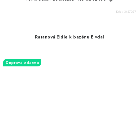
Kód:
3457027
Ratanová židle k bazénu Elvdal
Doprava zdarma