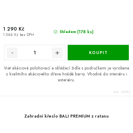
1 290 Kč
(178 ks)
Skladem
1 066 Kč bez DPH
Viet akáciová polohovací a skládací židle s područkami je vyrobena
z kvalitního akáciového dřeva hnědé barvy. Vhodná do interiéru i
exteriéru.
Kód:
345183
Zahradní křeslo BALI PREMIUM z ratanu