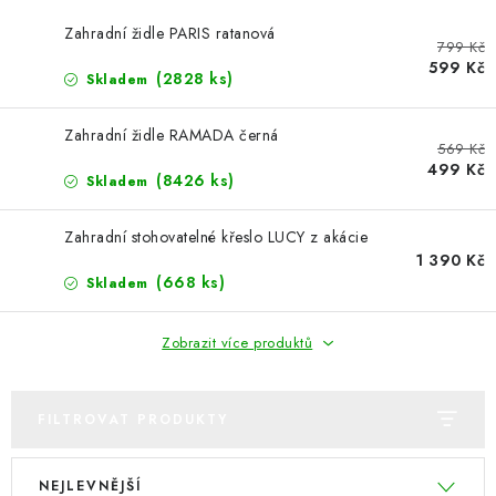
PERGOLY
Zahradní židle PARIS ratanová
799 Kč
GRILY
599 Kč
(2828 ks)
Skladem
VÝPRODEJ
Zahradní židle RAMADA černá
569 Kč
499 Kč
NOVINKY
(8426 ks)
Skladem
Kontakty
Zahradní stohovatelné křeslo LUCY z akácie
Moje objednávka
Doprava nábytku k Vám
1 390 Kč
Obchodní podmínky
Podmínky ochrany osobních údajů
(668 ks)
Skladem
Reklamace
Formulář odstoupení od smlouvy
Nákup na splátky ESSOX
Zobrazit více produktů
FILTROVAT PRODUKTY
V
Ř
NEJLEVNĚJŠÍ