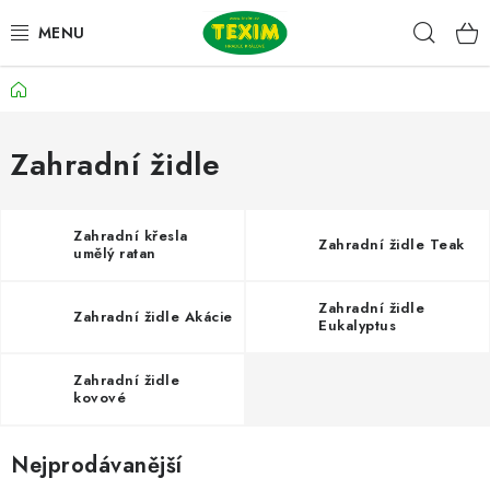
Přejít
Hleda
na
obsah
Domů
ZAHRADNÍ SESTAVY
ŽIDLE
Zahradní židle
STOLY
Zahradní křesla
Zahradní židle Teak
umělý ratan
LAVICE
Zahradní židle
Zahradní židle Akácie
LEHÁTKA
Eukalyptus
POLSTRY
Zahradní židle
kovové
DOPLŇKY
Nejprodávanější