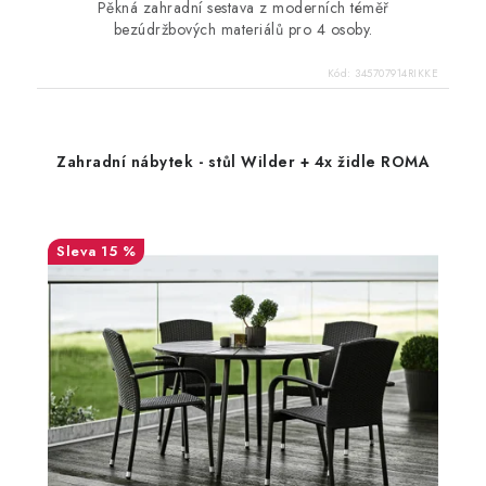
Pěkná zahradní sestava z moderních téměř
bezúdržbových materiálů pro 4 osoby.
Kód:
345707914RIKKE
Zahradní nábytek - stůl Wilder + 4x židle ROMA
15 %