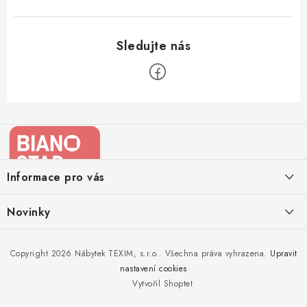
Z
á
p
a
Informace pro vás
t
í
Kontakty
Novinky
Moje objednávka
Nedělejte chyby při zazimování zahradního nábytku. Víme, jak na
Copyright 2026
Nábytek TEXIM, s.r.o.
. Všechna práva vyhrazena.
Upravit
Doprava nábytku k Vám
to!
nastavení cookies
Obchodní podmínky
Vytvořil Shoptet
Nakupujte zahradní nábytek i v zimě