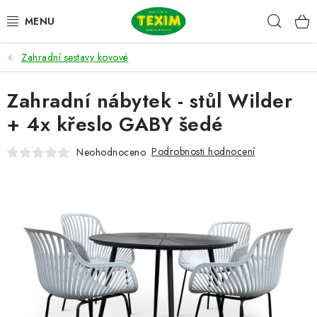
Přejít
Hleda
na
obsah
Zahradní sestavy kovové
ZAHRADNÍ SESTAVY
Zahradní nábytek - stůl Wilder
ŽIDLE
+ 4x křeslo GABY šedé
STOLY
Podrobnosti hodnocení
Neohodnoceno
LAVICE
LEHÁTKA
POLSTRY
DOPLŇKY