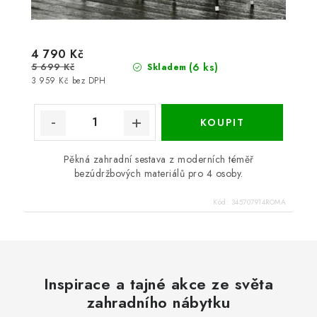
4 790 Kč
5 699 Kč
(6 ks)
Skladem
3 959 Kč bez DPH
Pěkná zahradní sestava z moderních téměř
bezúdržbových materiálů pro 4 osoby.
Kód:
345707914ROMA
Inspirace a tajné akce ze světa
zahradního nábytku