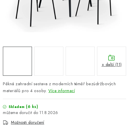
PERGOLY
GRILY
VÝPRODEJ
NOVINKY
Kontakty
Moje objednávka
Doprava nábytku k Vám
+ další (11)
Obchodní podmínky
Podmínky ochrany osobních údajů
Reklamace
Formulář odstoupení od smlouvy
Pěkná zahradní sestava z moderních téměř bezúdržbových
Nákup na splátky ESSOX
materiálů pro 4 osoby.
Více informací
(6 ks)
Skladem
11.8.2026
Možnosti doručení