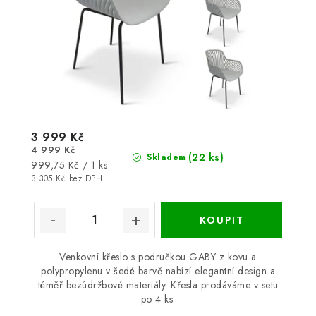
3 999 Kč
4 999 Kč
(22 ks)
Skladem
Měrná
999,75 Kč / 1 ks
cena:
3 305 Kč bez DPH
Venkovní křeslo s područkou GABY z kovu a
polypropylenu v šedé barvě nabízí elegantní design a
téměř bezúdržbové materiály. Křesla prodáváme v setu
po 4 ks.