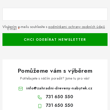
Vložením e-mailu souhlasíte s
podmínkami ochrany osobních údajů
E-mail
CHCI ODEBÍRAT NEWSLETTER
Pomůžeme vám s výběrem
Potřebujete s něčím poradit? Jsme tu pro vás!
info
@
zahradni-dreveny-nabytek.cz
731 650 550
731 650 550