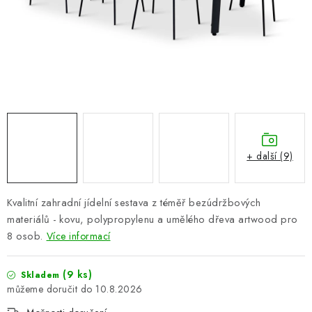
PERGOLY
GRILY
VÝPRODEJ
NOVINKY
Kontakty
Moje objednávka
Doprava nábytku k Vám
+ další (9)
Obchodní podmínky
Podmínky ochrany osobních údajů
Reklamace
Formulář odstoupení od smlouvy
Kvalitní zahradní jídelní sestava z téměř bezúdržbových
Nákup na splátky ESSOX
materiálů - kovu, polypropylenu a umělého dřeva artwood pro
8 osob.
Více informací
(9 ks)
Skladem
10.8.2026