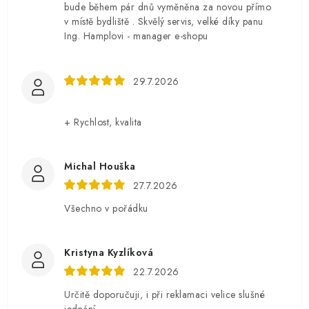
bude během pár dnů vyměněna za novou přímo
v místě bydliště . Skvělý servis, velké díky panu
Ing. Hamplovi - manager e-shopu
29.7.2026
+ Rychlost, kvalita
Michal Houška
27.7.2026
Všechno v pořádku
Kristyna Kyzlíková
22.7.2026
Určitě doporučuji, i při reklamaci velice slušné