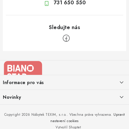
731 650 550
Z
á
p
a
Informace pro vás
t
í
Kontakty
Novinky
Moje objednávka
Nedělejte chyby při zazimování zahradního nábytku. Víme, jak na
Copyright 2026
Nábytek TEXIM, s.r.o.
. Všechna práva vyhrazena.
Upravit
Doprava nábytku k Vám
to!
nastavení cookies
Obchodní podmínky
Vytvořil Shoptet