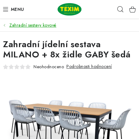
Přejít
Hleda
na
obsah
Zahradní sestavy kovové
ZAHRADNÍ SESTAVY
Zahradní jídelní sestava
ŽIDLE
MILANO + 8x židle GABY šedá
STOLY
Podrobnosti hodnocení
Neohodnoceno
LAVICE
LEHÁTKA
POLSTRY
DOPLŇKY