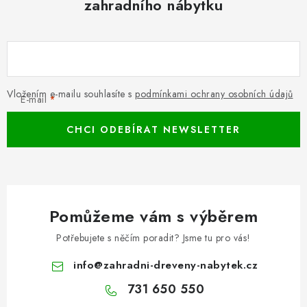
zahradního nábytku
Vložením e-mailu souhlasíte s
podmínkami ochrany osobních údajů
E-mail
CHCI ODEBÍRAT NEWSLETTER
Pomůžeme vám s výběrem
Potřebujete s něčím poradit? Jsme tu pro vás!
info
@
zahradni-dreveny-nabytek.cz
731 650 550