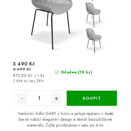
3 490 Kč
4 499 Kč
(19 ks)
Skladem
Měrná
872,50 Kč / 1 ks
cena:
2 884 Kč bez DPH
Venkovní židle GABY z kovu a polypropylenu v šedé
barvě nabízí elegantní design a téměř bezúdržbové
materiály. Židle prodáváme v setu po 4 ks.