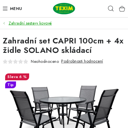
Přejít
Hleda
na
obsah
Zahradní sestavy kovové
ZAHRADNÍ SESTAVY
Zahradní set CAPRI 100cm + 4x
ŽIDLE
židle SOLANO skládací
STOLY
Podrobnosti hodnocení
Neohodnoceno
LAVICE
6 %
LEHÁTKA
Tip
POLSTRY
DOPLŇKY