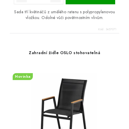
Sada tří květináčů z umělého ratanu s polypropylenovou
vložkou. Odolné vůči povětrnostním vlivům.
Kód:
3457071
Zahradní židle OSLO stohovatelná
Novinka