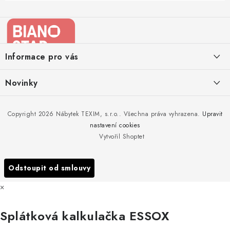
Z
á
p
a
Informace pro vás
t
í
Kontakty
Novinky
Moje objednávka
Nedělejte chyby při zazimování zahradního nábytku. Víme, jak na
Copyright 2026
Nábytek TEXIM, s.r.o.
. Všechna práva vyhrazena.
Upravit
Doprava nábytku k Vám
to!
nastavení cookies
Obchodní podmínky
Vytvořil Shoptet
Nakupujte zahradní nábytek i v zimě
Podmínky ochrany osobních údajů
Podzimní očista a úklid zahradního nábytku
Odstoupit od smlouvy
Reklamace
×
Formulář odstoupení od smlouvy
Splátková kalkulačka ESSOX
Nákup na splátky ESSOX