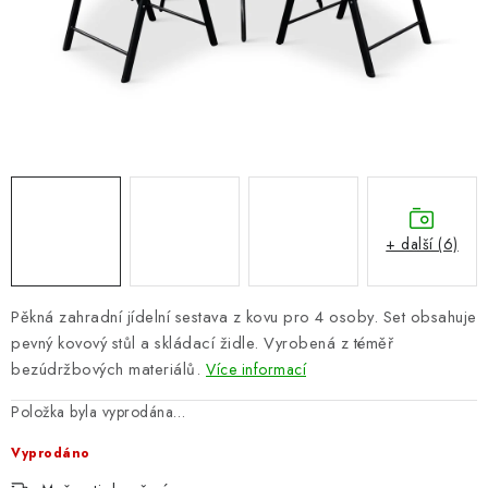
PERGOLY
GRILY
VÝPRODEJ
NOVINKY
Kontakty
Moje objednávka
Doprava nábytku k Vám
+ další (6)
Obchodní podmínky
Podmínky ochrany osobních údajů
Reklamace
Formulář odstoupení od smlouvy
Pěkná zahradní jídelní sestava z kovu pro 4 osoby.
Set obsahuje
Nákup na splátky ESSOX
pevný kovový stůl a skládací židle.
Vyrobená z téměř
bezúdržbových materiálů.
Více informací
Položka byla vyprodána…
Vyprodáno