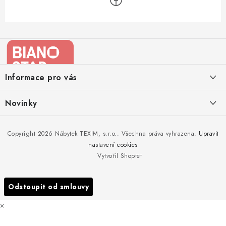
Z
á
p
a
Informace pro vás
t
í
Kontakty
Novinky
Moje objednávka
Nedělejte chyby při zazimování zahradního nábytku. Víme, jak na
Copyright 2026
Nábytek TEXIM, s.r.o.
. Všechna práva vyhrazena.
Upravit
Doprava nábytku k Vám
to!
nastavení cookies
Obchodní podmínky
Vytvořil Shoptet
Nakupujte zahradní nábytek i v zimě
Podmínky ochrany osobních údajů
Podzimní očista a úklid zahradního nábytku
Odstoupit od smlouvy
Reklamace
×
Formulář odstoupení od smlouvy