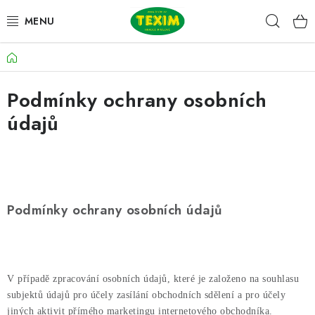
Přejít
Hleda
na
obsah
Domů
ZAHRADNÍ SESTAVY
Podmínky ochrany osobních
ŽIDLE
údajů
STOLY
LAVICE
LEHÁTKA
Podmínky ochrany osobních údajů
POLSTRY
DOPLŇKY
V případě zpracování osobních údajů, které je založeno na souhlasu
subjektů údajů pro účely zasílání obchodních sdělení a pro účely
jiných aktivit přímého marketingu internetového obchodníka.