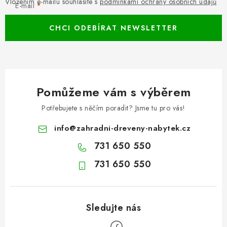
Vložením e-mailu souhlasíte s
podmínkami ochrany osobních údajů
E-mail
CHCI ODEBÍRAT NEWSLETTER
Pomůžeme vám s výběrem
Potřebujete s něčím poradit? Jsme tu pro vás!
info
@
zahradni-dreveny-nabytek.cz
731 650 550
731 650 550