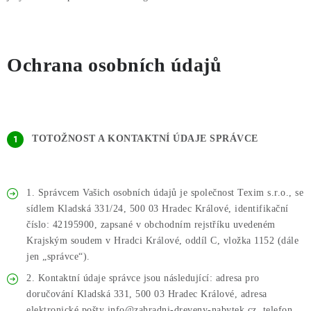
PERGOLY
GRILY
Ochrana osobních údajů
VÝPRODEJ
NOVINKY
TOTOŽNOST A KONTAKTNÍ ÚDAJE SPRÁVCE
Kontakty
Moje objednávka
Doprava nábytku k Vám
Obchodní podmínky
Podmínky ochrany osobních údajů
Reklamace
Formulář odstoupení od smlouvy
1. Správcem Vašich osobních údajů je společnost Texim s.r.o., se
sídlem Kladská 331/24, 500 03 Hradec Králové, identifikační
Nákup na splátky ESSOX
číslo: 42195900, zapsané v obchodním rejstříku uvedeném
Krajským soudem v Hradci Králové, oddíl C, vložka 1152 (dále
jen „správce“).
2. Kontaktní údaje správce jsou následující: adresa pro
doručování Kladská 331, 500 03 Hradec Králové, adresa
elektronické pošty info@zahradni-dreveny-nabytek.cz, telefon