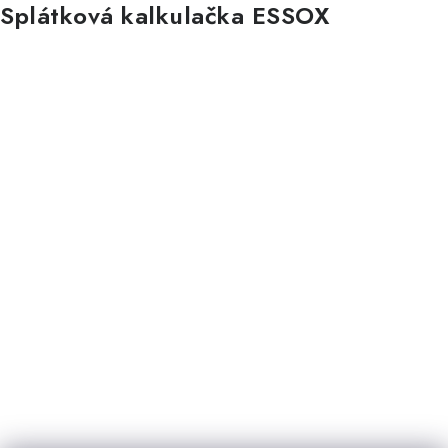
Splátková kalkulačka ESSOX
Nákup na splátky ESSOX