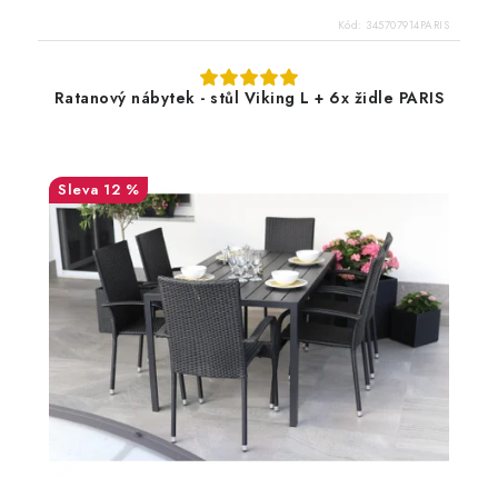
Kód:
345707914PARIS
Ratanový nábytek - stůl Viking L + 6x židle PARIS
12 %