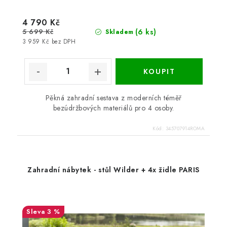
4 790 Kč
5 699 Kč
(6 ks)
Skladem
3 959 Kč bez DPH
Pěkná zahradní sestava z moderních téměř
bezúdržbových materiálů pro 4 osoby.
Kód:
345707914ROMA
Zahradní nábytek - stůl Wilder + 4x židle PARIS
3 %