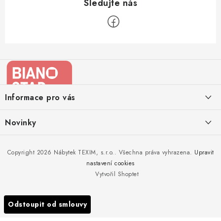
Z
á
p
a
Informace pro vás
t
í
Kontakty
Novinky
Moje objednávka
Nedělejte chyby při zazimování zahradního nábytku. Víme, jak na
Copyright 2026
Nábytek TEXIM, s.r.o.
. Všechna práva vyhrazena.
Upravit
Doprava nábytku k Vám
to!
nastavení cookies
Obchodní podmínky
Vytvořil Shoptet
Nakupujte zahradní nábytek i v zimě
Podmínky ochrany osobních údajů
Podzimní očista a úklid zahradního nábytku
Odstoupit od smlouvy
Reklamace