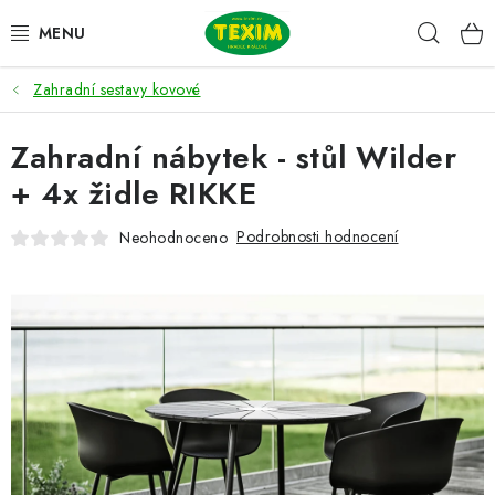
Přejít
Hleda
na
obsah
Zahradní sestavy kovové
ZAHRADNÍ SESTAVY
Zahradní nábytek - stůl Wilder
ŽIDLE
+ 4x židle RIKKE
STOLY
Podrobnosti hodnocení
Neohodnoceno
LAVICE
LEHÁTKA
POLSTRY
DOPLŇKY