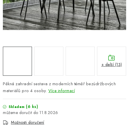
PERGOLY
GRILY
VÝPRODEJ
NOVINKY
Kontakty
Moje objednávka
Doprava nábytku k Vám
+ další (13)
Obchodní podmínky
Podmínky ochrany osobních údajů
Reklamace
Formulář odstoupení od smlouvy
Pěkná zahradní sestava z moderních téměř bezúdržbových
Nákup na splátky ESSOX
materiálů pro 4 osoby.
Více informací
(6 ks)
Skladem
11.8.2026
Možnosti doručení