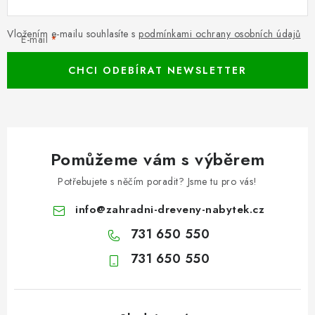
Vložením e-mailu souhlasíte s
podmínkami ochrany osobních údajů
E-mail
CHCI ODEBÍRAT NEWSLETTER
Pomůžeme vám s výběrem
Potřebujete s něčím poradit? Jsme tu pro vás!
info
@
zahradni-dreveny-nabytek.cz
731 650 550
731 650 550