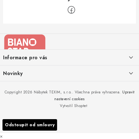
Z
á
p
a
Informace pro vás
t
í
Kontakty
Novinky
Moje objednávka
Nedělejte chyby při zazimování zahradního nábytku. Víme, jak na
Copyright 2026
Nábytek TEXIM, s.r.o.
. Všechna práva vyhrazena.
Upravit
Doprava nábytku k Vám
to!
nastavení cookies
Obchodní podmínky
Vytvořil Shoptet
Nakupujte zahradní nábytek i v zimě
Podmínky ochrany osobních údajů
Podzimní očista a úklid zahradního nábytku
Odstoupit od smlouvy
Reklamace
×