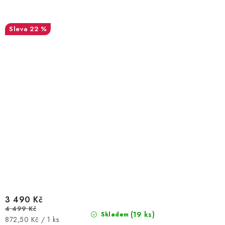
22 %
3 490 Kč
4 499 Kč
(19 ks)
Skladem
Měrná
872,50 Kč / 1 ks