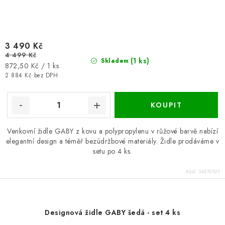
3 490 Kč
4 499 Kč
(1 ks)
Skladem
Měrná
872,50 Kč / 1 ks
cena:
2 884 Kč bez DPH
Venkovní židle GABY z kovu a polypropylenu v růžové barvě nabízí
elegantní design a téměř bezúdržbové materiály. Židle prodáváme v
setu po 4 ks.
Kód:
34570107
Designová židle GABY šedá - set 4 ks