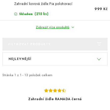
PERGOLY
Zahradní kovová židle Pia polohovací
999 Kč
GRILY
(215 ks)
Skladem
VÝPRODEJ
Zobrazit více produktů
NOVINKY
FILTROVAT PRODUKTY
Kontakty
Moje objednávka
Doprava nábytku k Vám
V
Ř
NEJLEVNĚJŠÍ
Obchodní podmínky
Podmínky ochrany osobních údajů
ý
a
p
z
Reklamace
Formulář odstoupení od smlouvy
i
e
Stránka
1
z
1
-
13
položek celkem
Nákup na splátky ESSOX
s
n
p
í
r
p
Zahradní židle RAMADA černá
o
r