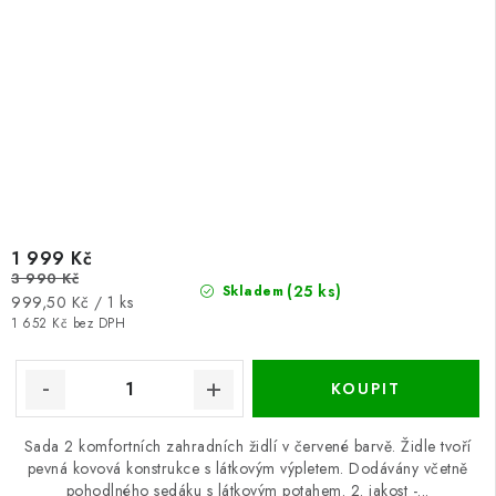
1 999 Kč
3 990 Kč
(25 ks)
Skladem
Měrná
999,50 Kč / 1 ks
cena:
1 652 Kč bez DPH
Sada 2 komfortních zahradních židlí v červené barvě. Židle tvoří
pevná kovová konstrukce s látkovým výpletem. Dodávány včetně
pohodlného sedáku s látkovým potahem. 2. jakost -...