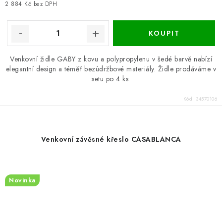
cena:
2 884 Kč bez DPH
Venkovní židle GABY z kovu a polypropylenu v šedé barvě nabízí
elegantní design a téměř bezúdržbové materiály. Židle prodáváme v
setu po 4 ks.
Kód:
34570106
Venkovní závěsné křeslo CASABLANCA
Novinka