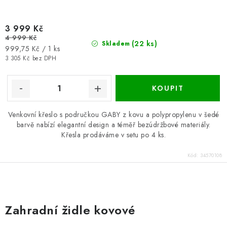
3 999 Kč
4 999 Kč
(22 ks)
Skladem
Měrná
999,75 Kč / 1 ks
cena:
3 305 Kč bez DPH
Venkovní křeslo s područkou GABY z kovu a polypropylenu v šedé
barvě nabízí elegantní design a téměř bezúdržbové materiály.
Křesla prodáváme v setu po 4 ks.
Kód:
34570108
O
v
Zahradní židle kovové
l