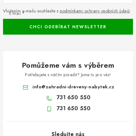
Vložením e-mailu souhlasíte s
podmínkami ochrany osobních údajů
E-mail
CHCI ODEBÍRAT NEWSLETTER
Pomůžeme vám s výběrem
Potřebujete s něčím poradit? Jsme tu pro vás!
info
@
zahradni-dreveny-nabytek.cz
731 650 550
731 650 550