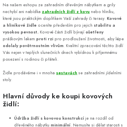
á
Na našem eshopu ze zahradním dřevěným nábytkem a grily
d
nechybí ani nabídka
zahradních židlí z kovu
nebo hliníku,
a
které jsou praktickým doplňkem Vaší zahrady či terasy.
Kovové
c
a hliníkové židle
oceníte především pro jejich
stabilitu a
í
vysokou pevnost.
Kovové části židlí bývají
ošetřeny
p
práškovým lakem
proti rzi
pro prodloužení životnosti, aby lépe
odolaly povětrnostním vlivům
. Kvalitní zpracování těchto židlí
r
Vás nejen v teplých slunečních dnech vybídnou k příjemnému
v
posezení s rodinou či přáteli.
k
y
Židle prodáváme i v mnoha
sestavách
se zahradními jídelními
v
stoly.
ý
p
Hlavní důvody ke koupi kovových
i
židlí:
s
u
Údržba židlí s kovovou konstrukcí
je na rozdíl od
dřevěného nábytku
minimální
. Nemusíte si dělat starosti s