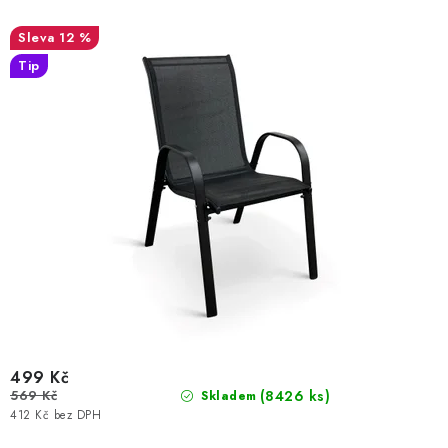
d
o
u
d
12 %
k
u
Tip
t
k
ů
t
ů
499 Kč
569 Kč
(8426 ks)
Skladem
412 Kč bez DPH