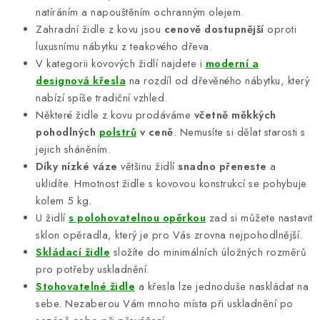
natíráním a napouštěním ochranným olejem.
Zahradní židle z kovu jsou
cenově dostupnější
oproti
luxusnímu nábytku z teakového dřeva.
V kategorii kovových židlí najdete i
moderní a
designová křesla
na rozdíl od dřevěného nábytku, který
nabízí spíše tradiční vzhled.
Některé židle z kovu prodáváme
včetně měkkých
pohodlných
polstrů
v ceně
. Nemusíte si dělat starosti s
jejich sháněním.
Díky nízké váze
většinu židlí
snadno přeneste
a
uklidíte. Hmotnost židle s kovovou konstrukcí se pohybuje
kolem 5 kg.
U židlí
s polohovatelnou opěrkou
zad si můžete nastavit
sklon opěradla, který je pro Vás zrovna nejpohodlnější.
Skládací židle
složíte do minimálních úložných rozměrů
pro potřeby uskladnění.
Stohovatelné židle
a křesla lze jednoduše naskládat na
sebe. Nezaberou Vám mnoho místa při uskladnění po