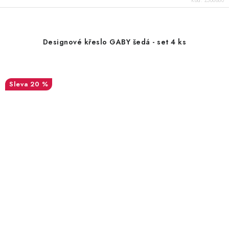
Kód:
Z500880
Designové křeslo GABY šedá - set 4 ks
20 %