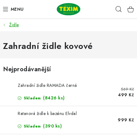
Přejít
Hleda
na
obsah
Židle
ZAHRADNÍ SESTAVY
ŽIDLE
Zahradní židle kovové
STOLY
Nejprodávanější
LAVICE
Zahradní židle RAMADA černá
569 Kč
LEHÁTKA
499 Kč
(8426 ks)
Skladem
POLSTRY
Ratanová židle k bazénu Elvdal
999 Kč
DOPLŇKY
(390 ks)
Skladem