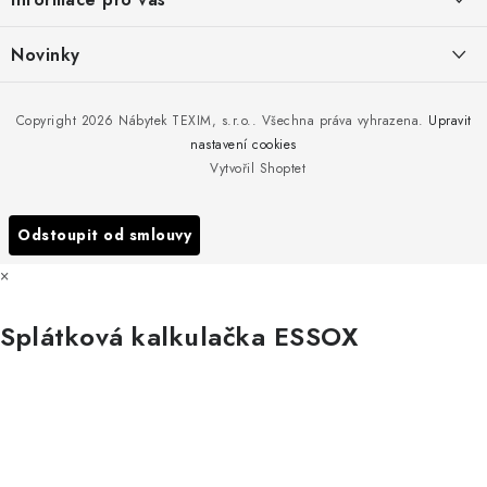
t
í
Kontakty
Novinky
Moje objednávka
Nedělejte chyby při zazimování zahradního nábytku. Víme, jak na
Copyright 2026
Nábytek TEXIM, s.r.o.
. Všechna práva vyhrazena.
Upravit
Doprava nábytku k Vám
to!
nastavení cookies
Obchodní podmínky
Vytvořil Shoptet
Nakupujte zahradní nábytek i v zimě
Podmínky ochrany osobních údajů
Podzimní očista a úklid zahradního nábytku
Odstoupit od smlouvy
Reklamace
×
Formulář odstoupení od smlouvy
Splátková kalkulačka ESSOX
Nákup na splátky ESSOX