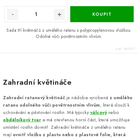
Sada tří květináčů z umělého ratanu s polypropylenovou vložkou.
Odolné vůči povětrnostním vlivům.
Kód:
3457071
O
v
Zahradní květináče
l
á
Zahradní ratanový květináč
je nádoba vyrobená
z umělého
d
ratanu odolného vůči povětrnostním vlivům
, která slouží k
a
uchovávání a pěstování rostlin. Má typicky
válcový
nebo
c
obdélníkový tvar
a má otevřenou horní část, která umožňuje
í
umístění rostlin dovnitř. Zahradní květináče z umělého ratanu
p
mají
uvnitř vložku z plastu nebo z plastové folie, která