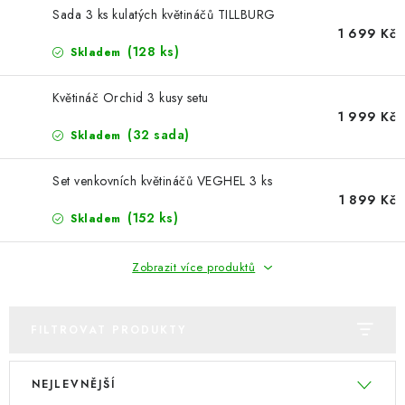
PERGOLY
Sada 3 ks kulatých květináčů TILLBURG
1 699 Kč
GRILY
(128 ks)
Skladem
VÝPRODEJ
Květináč Orchid 3 kusy setu
1 999 Kč
(32 sada)
Skladem
NOVINKY
Set venkovních květináčů VEGHEL 3 ks
Kontakty
Moje objednávka
Doprava nábytku k Vám
1 899 Kč
(152 ks)
Skladem
Obchodní podmínky
Podmínky ochrany osobních údajů
Reklamace
Formulář odstoupení od smlouvy
Zobrazit více produktů
Nákup na splátky ESSOX
FILTROVAT PRODUKTY
V
Ř
NEJLEVNĚJŠÍ
ý
a