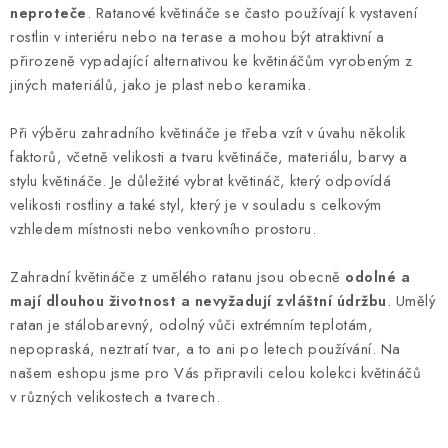
neproteče
. Ratanové květináče se často používají k vystavení
r
rostlin v interiéru nebo na terase a mohou být atraktivní a
v
přirozeně vypadající alternativou ke květináčům vyrobeným z
k
jiných materiálů, jako je plast nebo keramika.
y
v
Při výběru zahradního květináče je třeba vzít v úvahu několik
ý
faktorů, včetně velikosti a tvaru květináče, materiálu, barvy a
p
stylu květináče. Je důležité vybrat květináč, který odpovídá
i
velikosti rostliny a také styl, který je v souladu s celkovým
s
vzhledem místnosti nebo venkovního prostoru.
u
Zahradní květináče z umělého ratanu jsou obecně
odolné a
mají dlouhou životnost a nevyžadují zvláštní údržbu
. Umělý
ratan je stálobarevný, odolný vůči extrémním teplotám,
nepopraská, neztratí tvar, a to ani po letech používání. Na
našem eshopu jsme pro Vás připravili celou kolekci květináčů
v různých velikostech a tvarech.