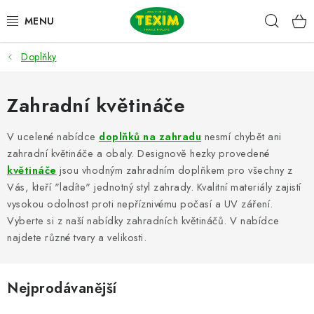
Přejít
Hleda
na
obsah
Doplňky
ZAHRADNÍ SESTAVY
ŽIDLE
Zahradní květináče
STOLY
V ucelené nabídce
doplňků na zahradu
nesmí chybět ani
zahradní květináče a obaly. Designově hezky provedené
LAVICE
květináče
jsou vhodným zahradním doplňkem pro všechny z
Vás, kteří "ladíte" jednotný styl zahrady. Kvalitní materiály zajistí
vysokou odolnost proti nepříznivému počasí a UV záření.
LEHÁTKA
Vyberte si z naší nabídky zahradních květináčů. V nabídce
najdete různé tvary a velikosti.
POLSTRY
DOPLŇKY
Nejprodávanější