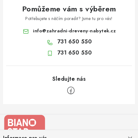
Pomůžeme vám s výběrem
Potřebujete s něčím poradit? Jsme tu pro vás!
info
@
zahradni-dreveny-nabytek.cz
731 650 550
731 650 550
Z
á
p
a
Informace pro vás