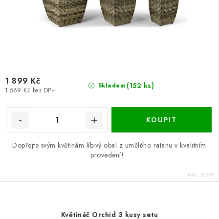
1 899 Kč
(152 ks)
Skladem
1 569 Kč bez DPH
Dopřejte svým květinám líbivý obal z umělého ratanu v kvalitním
provedení!
Kód:
20678
Květináč Orchid 3 kusy setu