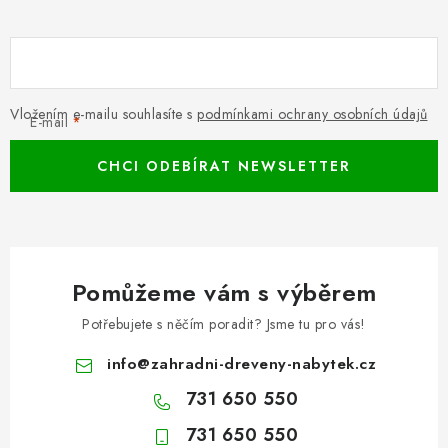
s
u
Vložením e-mailu souhlasíte s
podmínkami ochrany osobních údajů
E-mail
CHCI ODEBÍRAT NEWSLETTER
Pomůžeme vám s výběrem
Potřebujete s něčím poradit? Jsme tu pro vás!
info
@
zahradni-dreveny-nabytek.cz
731 650 550
731 650 550