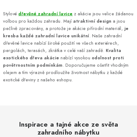
O
v
Stylové
dřevěné zahradní lavice
z akácie jsou velice žádanou
l
volbou pro každou zahradu. Mají
atraktivní design
a jsou
á
pečlivě zpracovány, a protože je akácie přírodní materiál,
je
d
kresba každé zahradní lavice unikátní
. Naše zahradní
a
dřevěné lavice nabízí široké použití ve všech exteriérech,
c
pergolách, terasách, zkrátka v celé vaší zahradě.
Kvalita
exotického dřeva akácie
nabízí vysokou
odolnost proti
í
povětrnostním podmínkám
. Doporučujeme ošetřit vhodným
p
olejem a tím výrazně prodloužíte životnost nábytku z každé
r
exotické dřeviny z našeho eshopu.
v
k
y
v
ý
p
Inspirace a tajné akce ze světa
i
zahradního nábytku