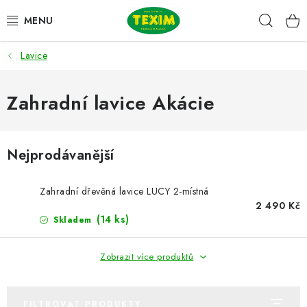
Přejít
Hleda
na
obsah
Lavice
ZAHRADNÍ SESTAVY
ŽIDLE
Zahradní lavice Akácie
STOLY
Nejprodávanější
LAVICE
Zahradní dřevěná lavice LUCY 2-místná
LEHÁTKA
2 490 Kč
(14 ks)
Skladem
POLSTRY
Zobrazit více produktů
DOPLŇKY
FILTROVAT PRODUKTY