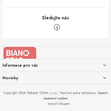
Z
á
p
a
Informace pro vás
t
í
Kontakty
Novinky
Moje objednávka
Nedělejte chyby při zazimování zahradního nábytku. Víme, jak na
Copyright 2026
Nábytek TEXIM, s.r.o.
. Všechna práva vyhrazena.
Upravit
Doprava nábytku k Vám
to!
nastavení cookies
Obchodní podmínky
Vytvořil Shoptet
Nakupujte zahradní nábytek i v zimě