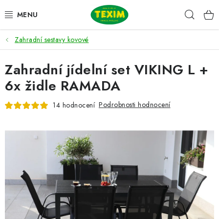
Přejít
Hleda
na
obsah
Zahradní sestavy kovové
ZAHRADNÍ SESTAVY
Zahradní jídelní set VIKING L +
ŽIDLE
6x židle RAMADA
STOLY
Podrobnosti hodnocení
14 hodnocení
LAVICE
LEHÁTKA
POLSTRY
DOPLŇKY