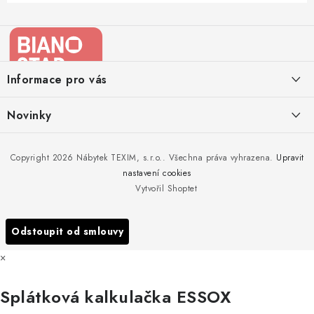
Z
á
p
a
Informace pro vás
t
í
Kontakty
Novinky
Moje objednávka
Nedělejte chyby při zazimování zahradního nábytku. Víme, jak na
Copyright 2026
Nábytek TEXIM, s.r.o.
. Všechna práva vyhrazena.
Upravit
Doprava nábytku k Vám
to!
nastavení cookies
Obchodní podmínky
Vytvořil Shoptet
Nakupujte zahradní nábytek i v zimě
Podmínky ochrany osobních údajů
Podzimní očista a úklid zahradního nábytku
Odstoupit od smlouvy
Reklamace
×
Formulář odstoupení od smlouvy
Splátková kalkulačka ESSOX
Nákup na splátky ESSOX