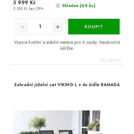
3 999 Kč
(69 ks)
Skladem
3 305 Kč bez DPH
Vysoce kvalitní a stabilní sestava pro 4 osoby. Nenáročná
údržba.
Kód:
34570494
Zahradní jídelní set VIKING L + 4x židle RAMADA