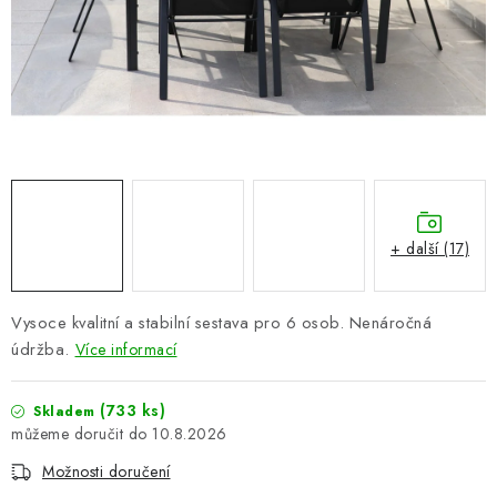
PERGOLY
GRILY
VÝPRODEJ
NOVINKY
Kontakty
Moje objednávka
Doprava nábytku k Vám
+ další (17)
Obchodní podmínky
Podmínky ochrany osobních údajů
Reklamace
Formulář odstoupení od smlouvy
Vysoce kvalitní a stabilní sestava pro 6 osob. Nenáročná
Nákup na splátky ESSOX
údržba.
Více informací
(733 ks)
Skladem
10.8.2026
Možnosti doručení