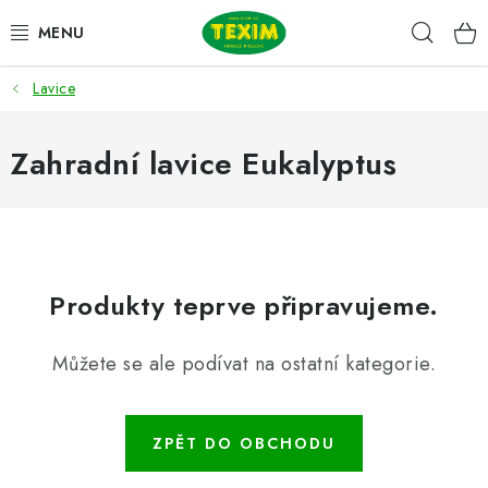
Přejít
Hleda
na
obsah
Lavice
ZAHRADNÍ SESTAVY
ŽIDLE
Zahradní lavice Eukalyptus
STOLY
LAVICE
Produkty teprve připravujeme.
LEHÁTKA
Můžete se ale podívat na ostatní kategorie.
POLSTRY
DOPLŇKY
ZPĚT DO OBCHODU