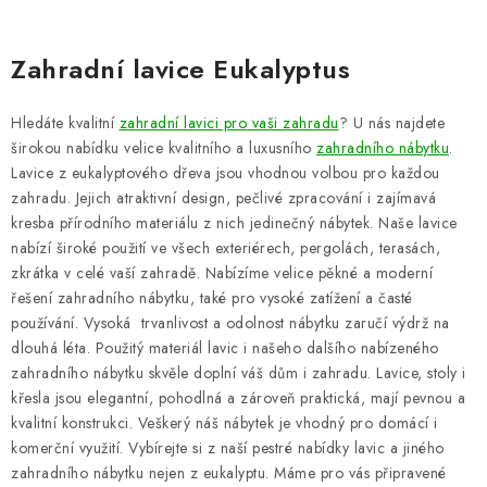
PERGOLY
GRILY
Zahradní lavice Eukalyptus
VÝPRODEJ
Hledáte kvalitní
zahradní lavici pro vaši zahradu
? U nás najdete
širokou nabídku velice kvalitního a luxusního
zahradního nábytku
.
NOVINKY
Lavice z eukalyptového dřeva jsou vhodnou volbou pro každou
zahradu. Jejich atraktivní design, pečlivé zpracování i zajímavá
kresba přírodního materiálu z nich jedinečný nábytek. Naše lavice
Kontakty
Moje objednávka
Doprava nábytku k Vám
nabízí široké použití ve všech exteriérech, pergolách, terasách,
Obchodní podmínky
Podmínky ochrany osobních údajů
zkrátka v celé vaší zahradě. Nabízíme velice pěkné a moderní
řešení zahradního nábytku, také pro vysoké zatížení a časté
Reklamace
Formulář odstoupení od smlouvy
používání. Vysoká trvanlivost a odolnost nábytku zaručí výdrž na
Nákup na splátky ESSOX
dlouhá léta. Použitý materiál lavic i našeho dalšího nabízeného
zahradního nábytku skvěle doplní váš dům i zahradu. Lavice, stoly i
křesla jsou elegantní, pohodlná a zároveň praktická, mají pevnou a
kvalitní konstrukci. Veškerý náš nábytek je vhodný pro domácí i
komerční využití. Vybírejte si z naší pestré nabídky lavic a jiného
zahradního nábytku nejen z eukalyptu. Máme pro vás připravené