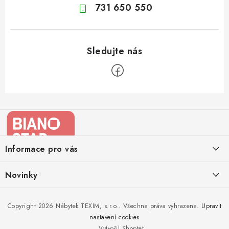
731 650 550
Z
á
p
a
Informace pro vás
t
í
Kontakty
Novinky
Moje objednávka
Nedělejte chyby při zazimování zahradního nábytku. Víme, jak na
Copyright 2026
Nábytek TEXIM, s.r.o.
. Všechna práva vyhrazena.
Upravit
Doprava nábytku k Vám
to!
nastavení cookies
Obchodní podmínky
Vytvořil Shoptet