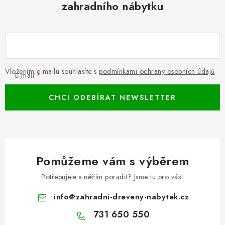
zahradního nábytku
Vložením e-mailu souhlasíte s
podmínkami ochrany osobních údajů
E-mail
CHCI ODEBÍRAT NEWSLETTER
Pomůžeme vám s výběrem
Potřebujete s něčím poradit? Jsme tu pro vás!
info
@
zahradni-dreveny-nabytek.cz
731 650 550