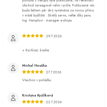
položka z nákupu byla poškozená, na reklamaci
obchod zareagoval velmi rychle. Poškozená věc
bude během pár dnů vyměněna za novou přímo
v místě bydliště . Skvělý servis, velké díky panu
Ing. Hamplovi - manager e-shopu
29.7.2026
+ Rychlost, kvalita
Michal Houška
27.7.2026
Všechno v pořádku
Kristyna Kyzlíková
22.7.2026