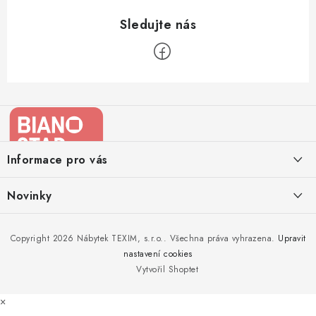
Z
á
p
a
Informace pro vás
t
í
Kontakty
Novinky
Moje objednávka
Nedělejte chyby při zazimování zahradního nábytku. Víme, jak na
Copyright 2026
Nábytek TEXIM, s.r.o.
. Všechna práva vyhrazena.
Upravit
Doprava nábytku k Vám
to!
nastavení cookies
Obchodní podmínky
Vytvořil Shoptet
Nakupujte zahradní nábytek i v zimě
Podmínky ochrany osobních údajů
×
Podzimní očista a úklid zahradního nábytku