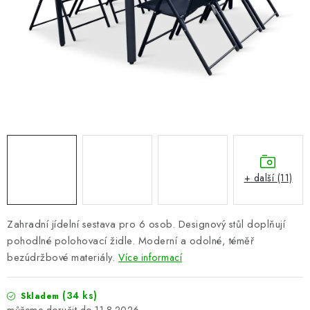
PERGOLY
GRILY
VÝPRODEJ
NOVINKY
Kontakty
Moje objednávka
Doprava nábytku k Vám
Obchodní podmínky
Podmínky ochrany osobních údajů
+ další (11)
Reklamace
Formulář odstoupení od smlouvy
Nákup na splátky ESSOX
Zahradní jídelní sestava pro 6 osob. Designový stůl doplňují
pohodlné polohovací židle. Moderní a odolné, téměř
bezúdržbové materiály.
Více informací
(34 ks)
Skladem