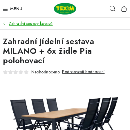
Přejít
Hleda
na
obsah
Zahradní sestavy kovové
ZAHRADNÍ SESTAVY
Zahradní jídelní sestava
ŽIDLE
MILANO + 6x židle Pia
STOLY
polohovací
LAVICE
Podrobnosti hodnocení
Neohodnoceno
LEHÁTKA
POLSTRY
DOPLŇKY