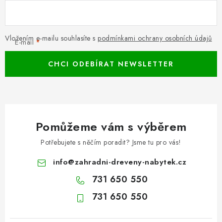
Vložením e-mailu souhlasíte s
podmínkami ochrany osobních údajů
E-mail
CHCI ODEBÍRAT NEWSLETTER
Pomůžeme vám s výběrem
Potřebujete s něčím poradit? Jsme tu pro vás!
info
@
zahradni-dreveny-nabytek.cz
731 650 550
731 650 550