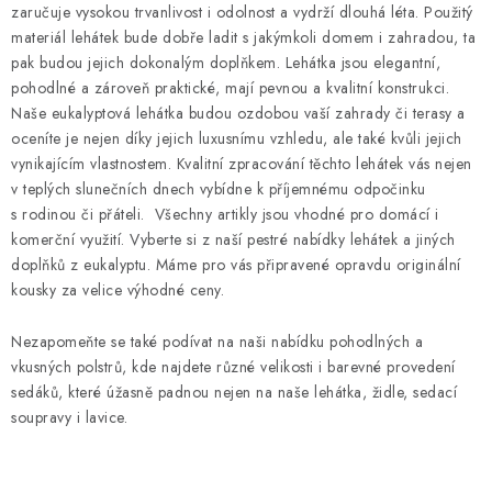
zaručuje vysokou trvanlivost i odolnost a vydrží dlouhá léta. Použitý
materiál lehátek bude dobře ladit s jakýmkoli domem i zahradou, ta
pak budou jejich dokonalým doplňkem. Lehátka jsou elegantní,
pohodlné a zároveň praktické, mají pevnou a kvalitní konstrukci.
Naše eukalyptová lehátka budou ozdobou vaší zahrady či terasy a
oceníte je nejen díky jejich luxusnímu vzhledu, ale také kvůli jejich
vynikajícím vlastnostem. Kvalitní zpracování těchto lehátek vás nejen
v teplých slunečních dnech vybídne k příjemnému odpočinku
s rodinou či přáteli. Všechny artikly jsou vhodné pro domácí i
komerční využití. Vyberte si z naší pestré nabídky lehátek a jiných
doplňků z eukalyptu. Máme pro vás připravené opravdu originální
kousky za velice výhodné ceny.
Nezapomeňte se také podívat na naši nabídku pohodlných a
vkusných polstrů, kde najdete různé velikosti i barevné provedení
sedáků, které úžasně padnou nejen na naše lehátka, židle, sedací
soupravy i lavice.