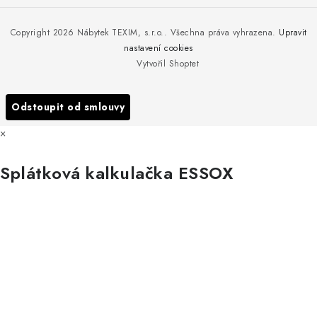
Moje objednávka
Nedělejte chyby při zazimování zahradního nábytku. Víme, jak na
Copyright 2026
Nábytek TEXIM, s.r.o.
. Všechna práva vyhrazena.
Upravit
Doprava nábytku k Vám
to!
nastavení cookies
Obchodní podmínky
Vytvořil Shoptet
Nakupujte zahradní nábytek i v zimě
Podmínky ochrany osobních údajů
Podzimní očista a úklid zahradního nábytku
Odstoupit od smlouvy
Reklamace
×
Formulář odstoupení od smlouvy
Splátková kalkulačka ESSOX
Nákup na splátky ESSOX