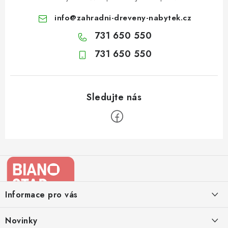
info
@
zahradni-dreveny-nabytek.cz
731 650 550
731 650 550
Z
á
p
a
Informace pro vás
t
í
Kontakty
Novinky