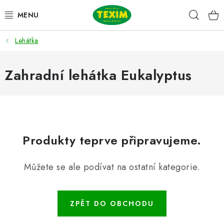
Přejít
Hleda
na
obsah
Lehátka
ZAHRADNÍ SESTAVY
ŽIDLE
Zahradní lehátka Eukalyptus
STOLY
LAVICE
Produkty teprve připravujeme.
LEHÁTKA
Můžete se ale podívat na ostatní kategorie.
POLSTRY
DOPLŇKY
ZPĚT DO OBCHODU