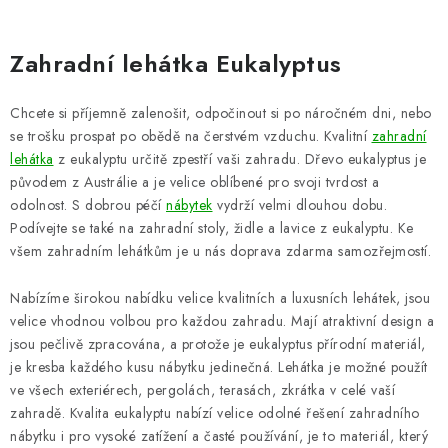
PERGOLY
GRILY
Zahradní lehátka Eukalyptus
VÝPRODEJ
Chcete si příjemně zalenošit, odpočinout si po náročném dni, nebo
se trošku prospat po obědě na čerstvém vzduchu. Kvalitní
zahradní
NOVINKY
lehátka
z eukalyptu určitě zpestří vaši zahradu. Dřevo eukalyptus je
původem z Austrálie a je velice oblíbené pro svoji tvrdost a
odolnost. S dobrou péčí
nábytek
vydrží velmi dlouhou dobu.
Kontakty
Moje objednávka
Doprava nábytku k Vám
Podívejte se také na zahradní stoly, židle a lavice z eukalyptu. Ke
Obchodní podmínky
Podmínky ochrany osobních údajů
všem zahradním lehátkům je u nás doprava zdarma samozřejmostí.
Reklamace
Formulář odstoupení od smlouvy
Nabízíme širokou nabídku velice kvalitních a luxusních lehátek, jsou
Nákup na splátky ESSOX
velice vhodnou volbou pro každou zahradu. Mají atraktivní design a
jsou pečlivě zpracována, a protože je eukalyptus přírodní materiál,
je kresba každého kusu nábytku jedinečná. Lehátka je možné použít
ve všech exteriérech, pergolách, terasách, zkrátka v celé vaší
zahradě. Kvalita eukalyptu nabízí velice odolné řešení zahradního
nábytku i pro vysoké zatížení a časté používání, je to materiál, který