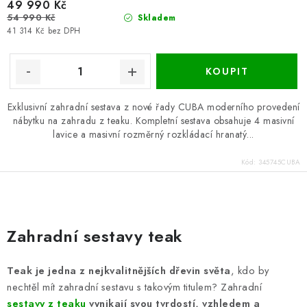
49 990 Kč
54 990 Kč
Skladem
41 314 Kč bez DPH
Exklusivní zahradní sestava z nové řady CUBA moderního provedení
nábytku na zahradu z teaku. Kompletní sestava obsahuje 4 masivní
lavice a masivní rozměrný rozkládací hranatý...
Kód:
345745CUBA
O
v
Zahradní sestavy teak
l
á
Teak je jedna z nejkvalitnějších dřevin světa
, kdo by
d
nechtěl mít zahradní sestavu s takovým titulem? Zahradní
a
sestavy z teaku
vynikají svou tvrdostí, vzhledem a