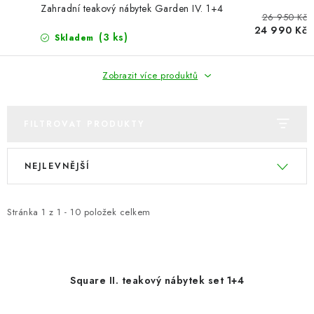
PERGOLY
Zahradní teakový nábytek Garden IV. 1+4
26 950 Kč
24 990 Kč
GRILY
(3 ks)
Skladem
VÝPRODEJ
Zobrazit více produktů
NOVINKY
FILTROVAT PRODUKTY
Kontakty
Moje objednávka
Doprava nábytku k Vám
V
Ř
NEJLEVNĚJŠÍ
ý
a
Obchodní podmínky
Podmínky ochrany osobních údajů
p
z
Reklamace
Formulář odstoupení od smlouvy
i
e
Stránka
1
z
1
-
10
položek celkem
Nákup na splátky ESSOX
s
n
p
í
r
p
Square II. teakový nábytek set 1+4
o
r
d
o