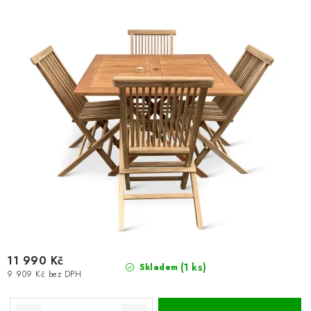
u
d
k
u
t
k
ů
t
ů
11 990 Kč
(1 ks)
Skladem
9 909 Kč bez DPH