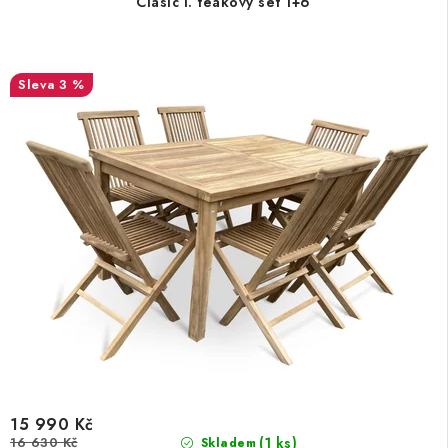
Clasic I. teakový set 1+6
3 %
15 990 Kč
16 630 Kč
(1 ks)
Skladem