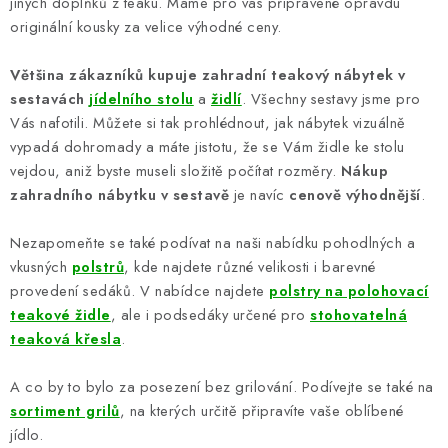
jiných doplňků z teaku. Máme pro vás připravené opravdu
originální kousky za velice výhodné ceny.
Většina zákazníků kupuje zahradní teakový nábytek v
sestavách
jídelního stolu
a
židlí
. Všechny sestavy jsme pro
Vás nafotili. Můžete si tak prohlédnout, jak nábytek vizuálně
vypadá dohromady a máte jistotu, že se Vám židle ke stolu
vejdou, aniž byste museli složitě počítat rozměry.
Nákup
zahradního nábytku v sestavě
je navíc
cenově výhodnější
.
Nezapomeňte se také podívat na naši nabídku pohodlných a
vkusných
polstrů
, kde najdete různé velikosti i barevné
provedení sedáků. V nabídce najdete
polstry na polohovací
teakové židle
, ale i podsedáky určené pro
stohovatelná
teaková křesla
.
A co by to bylo za posezení bez grilování. Podívejte se také na
sortiment grilů
, na kterých určitě připravíte vaše oblíbené
jídlo.