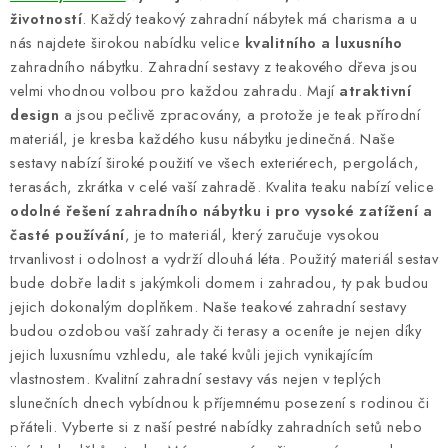
c
životností
. Každý teakový zahradní nábytek má charisma a u
í
nás najdete širokou nabídku velice
kvalitního a luxusního
p
zahradního nábytku. Zahradní sestavy z teakového dřeva jsou
velmi vhodnou volbou pro každou zahradu. Mají
atraktivní
r
design
a jsou pečlivě zpracovány, a protože je teak přírodní
v
materiál, je kresba každého kusu nábytku jedinečná. Naše
k
sestavy nabízí široké použití ve všech exteriérech, pergolách,
y
terasách, zkrátka v celé vaší zahradě. Kvalita teaku nabízí velice
v
odolné řešení zahradního nábytku i pro vysoké zatížení a
ý
časté používání
, je to materiál, který zaručuje vysokou
p
trvanlivost i odolnost a vydrží dlouhá léta. Použitý materiál sestav
i
bude dobře ladit s jakýmkoli domem i zahradou, ty pak budou
s
jejich dokonalým doplňkem. Naše teakové zahradní sestavy
u
budou ozdobou vaší zahrady či terasy a oceníte je nejen díky
jejich luxusnímu vzhledu, ale také kvůli jejich vynikajícím
vlastnostem. Kvalitní zahradní sestavy vás nejen v teplých
slunečních dnech vybídnou k příjemnému posezení s rodinou či
přáteli. Vyberte si z naší pestré nabídky zahradních setů nebo