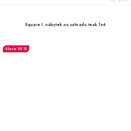
Kód:
3459191
Square I. nábytek na zahradu teak 1+4
10 %