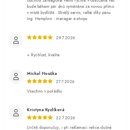
obchod zareagoval velmi rychle. Poškozená věc
bude během pár dnů vyměněna za novou přímo
v místě bydliště . Skvělý servis, velké díky panu
Ing. Hamplovi - manager e-shopu
29.7.2026
+ Rychlost, kvalita
Michal Houška
27.7.2026
Všechno v pořádku
Kristyna Kyzlíková
22.7.2026
Určitě doporučuji, i při reklamaci velice slušné