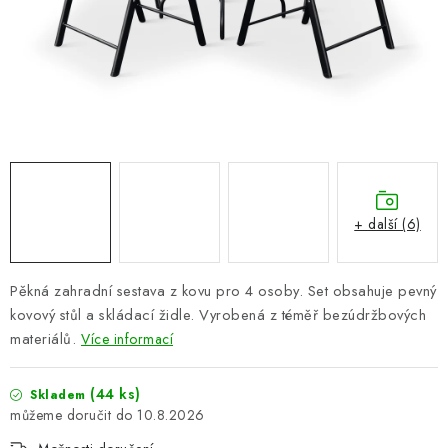
PERGOLY
GRILY
VÝPRODEJ
NOVINKY
Kontakty
Moje objednávka
Doprava nábytku k Vám
+ další (6)
Obchodní podmínky
Podmínky ochrany osobních údajů
Reklamace
Formulář odstoupení od smlouvy
Pěkná zahradní sestava z kovu pro 4 osoby.
Set obsahuje pevný
Nákup na splátky ESSOX
kovový stůl a skládací židle.
Vyrobená z téměř bezúdržbových
materiálů.
Více informací
(44 ks)
Skladem
10.8.2026