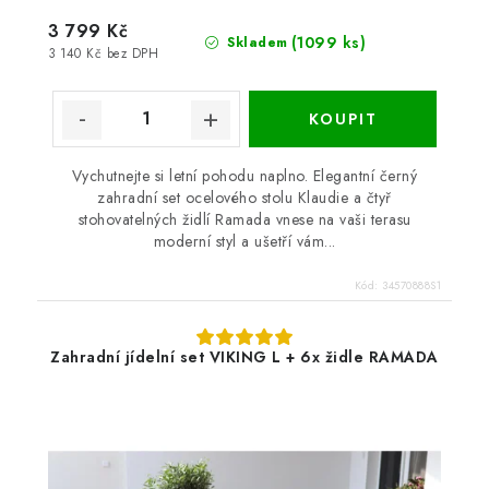
3 799 Kč
(1099 ks)
Skladem
3 140 Kč bez DPH
Vychutnejte si letní pohodu naplno. Elegantní černý
zahradní set ocelového stolu Klaudie a čtyř
stohovatelných židlí Ramada vnese na vaši terasu
moderní styl a ušetří vám...
Kód:
34570888S1
Zahradní jídelní set VIKING L + 6x židle RAMADA