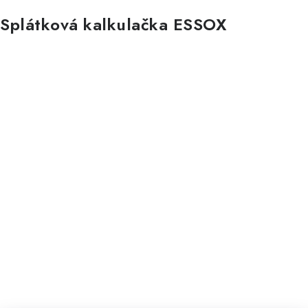
Splátková kalkulačka ESSOX
Nákup na splátky ESSOX