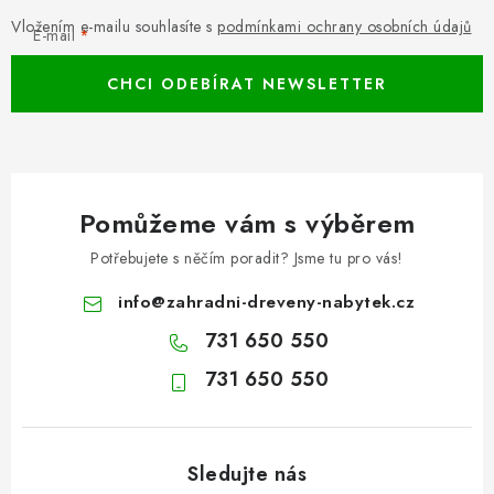
Vložením e-mailu souhlasíte s
podmínkami ochrany osobních údajů
E-mail
CHCI ODEBÍRAT NEWSLETTER
Pomůžeme vám s výběrem
Potřebujete s něčím poradit? Jsme tu pro vás!
info
@
zahradni-dreveny-nabytek.cz
731 650 550
731 650 550