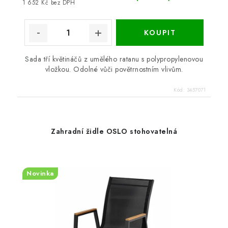
1 652 Kč bez DPH
Sada tří květináčů z umělého ratanu s polypropylenovou
vložkou. Odolné vůči povětrnostním vlivům.
Kód:
3457071
Zahradní židle OSLO stohovatelná
Novinka