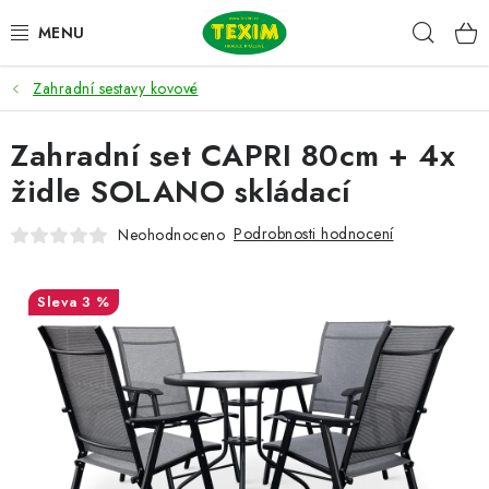
Přejít
Hleda
na
obsah
Zahradní sestavy kovové
ZAHRADNÍ SESTAVY
Zahradní set CAPRI 80cm + 4x
ŽIDLE
židle SOLANO skládací
STOLY
Podrobnosti hodnocení
Neohodnoceno
LAVICE
3 %
LEHÁTKA
POLSTRY
DOPLŇKY