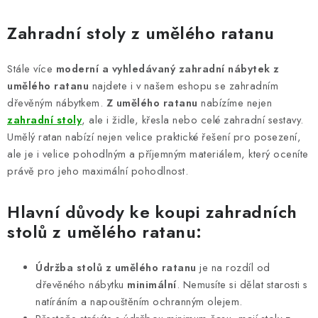
O
v
Zahradní stoly z umělého ratanu
l
á
Stále více
moderní a vyhledávaný zahradní nábytek z
d
umělého ratanu
najdete i v našem eshopu se zahradním
a
dřevěným nábytkem.
Z umělého ratanu
nabízíme nejen
c
zahradní stoly
, ale i židle, křesla nebo celé zahradní sestavy.
í
Umělý ratan nabízí nejen velice praktické řešení pro posezení,
p
ale je i velice pohodlným a příjemným materiálem, který oceníte
právě pro jeho maximální pohodlnost.
r
v
Hlavní důvody ke koupi zahradních
k
y
stolů z umělého ratanu:
v
ý
Údržba stolů z umělého ratanu
je na rozdíl od
p
dřevěného nábytku
minimální
. Nemusíte si dělat starosti s
i
natíráním a napouštěním ochranným olejem.