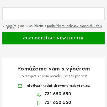
Vložením e-mailu souhlasíte s
podmínkami ochrany osobních údajů
E-mail
CHCI ODEBÍRAT NEWSLETTER
Pomůžeme vám s výběrem
Potřebujete s něčím poradit? Jsme tu pro vás!
info
@
zahradni-dreveny-nabytek.cz
731 650 550
731 650 550