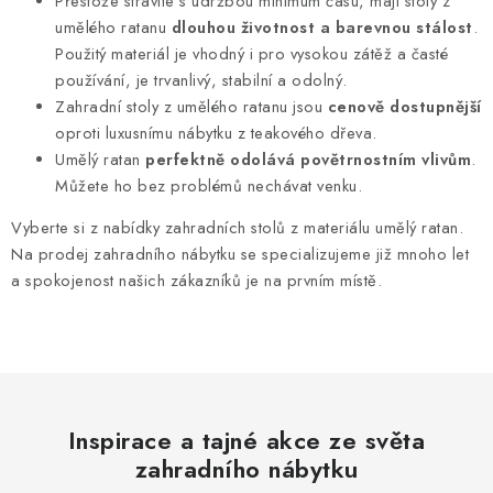
Přestože strávíte s údržbou minimum času, mají stoly z
s
umělého ratanu
dlouhou životnost a barevnou stálost
.
u
Použitý materiál je vhodný i pro vysokou zátěž a časté
používání, je trvanlivý, stabilní a odolný.
Zahradní stoly z umělého ratanu jsou
cenově dostupnější
oproti luxusnímu nábytku z teakového dřeva.
Umělý ratan
perfektně odolává povětrnostním vlivům
.
Můžete ho bez problémů nechávat venku.
Vyberte si z nabídky zahradních stolů z materiálu umělý ratan.
Na prodej zahradního nábytku se specializujeme již mnoho let
a spokojenost našich zákazníků je na prvním místě.
Inspirace a tajné akce ze světa
zahradního nábytku