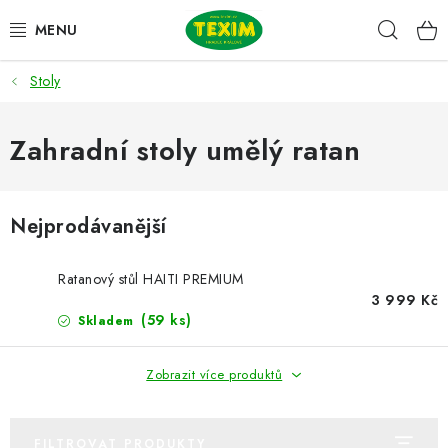
Přejít
Hleda
na
obsah
Stoly
ZAHRADNÍ SESTAVY
ŽIDLE
Zahradní stoly umělý ratan
STOLY
Nejprodávanější
LAVICE
Ratanový stůl HAITI PREMIUM
LEHÁTKA
3 999 Kč
(59 ks)
Skladem
POLSTRY
Zobrazit více produktů
DOPLŇKY
FILTROVAT PRODUKTY