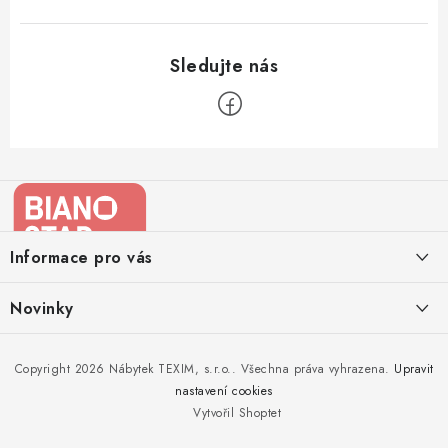
Z
á
p
a
Informace pro vás
t
í
Kontakty
Novinky
Moje objednávka
Nedělejte chyby při zazimování zahradního nábytku. Víme, jak na
Copyright 2026
Nábytek TEXIM, s.r.o.
. Všechna práva vyhrazena.
Upravit
Doprava nábytku k Vám
to!
nastavení cookies
Obchodní podmínky
Vytvořil Shoptet
Nakupujte zahradní nábytek i v zimě