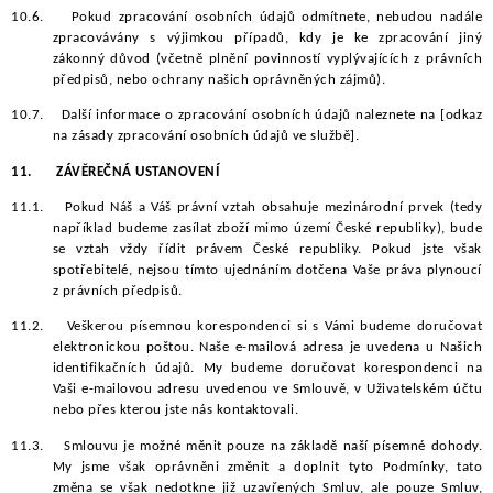
10.6.
Pokud zpracování osobních údajů odmítnete, nebudou nadále
zpracovávány s výjimkou případů, kdy je ke zpracování jiný
zákonný důvod (včetně plnění povinností vyplývajících z právních
předpisů, nebo ochrany našich oprávněných zájmů).
10.7.
Další informace o zpracování osobních údajů naleznete na [odkaz
na zásady zpracování osobních údajů ve službě].
11.
ZÁVĚREČNÁ USTANOVENÍ
11.1.
Pokud Náš a Váš právní vztah obsahuje mezinárodní prvek (tedy
například budeme zasílat zboží mimo území České republiky), bude
se vztah vždy řídit právem České republiky. Pokud jste však
spotřebitelé, nejsou tímto ujednáním dotčena Vaše práva plynoucí
z právních předpisů.
11.2.
Veškerou písemnou korespondenci si s Vámi budeme doručovat
elektronickou poštou. Naše e-mailová adresa je uvedena u Našich
identifikačních údajů. My budeme doručovat korespondenci na
Vaši e-mailovou adresu uvedenou ve Smlouvě, v Uživatelském účtu
nebo přes kterou jste nás kontaktovali.
11.3.
Smlouvu je možné měnit pouze na základě naší písemné dohody.
My jsme však oprávněni změnit a doplnit tyto Podmínky, tato
změna se však nedotkne již uzavřených Smluv, ale pouze Smluv,