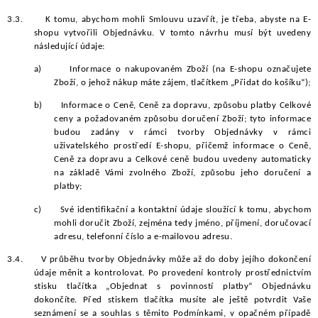
3.3.
K tomu, abychom mohli Smlouvu uzavřít, je třeba, abyste na E-
shopu vytvořili Objednávku. V tomto návrhu musí být uvedeny
následující údaje:
a)
Informace o nakupovaném Zboží (na E-shopu označujete
Zboží, o jehož nákup máte zájem, tlačítkem „Přidat do košíku“);
b)
Informace o Ceně, Ceně za dopravu, způsobu platby Celkové
ceny a požadovaném způsobu doručení Zboží; tyto informace
budou zadány v rámci tvorby Objednávky v rámci
uživatelského prostředí E-shopu, přičemž informace o Ceně,
Ceně za dopravu a Celkové ceně budou uvedeny automaticky
na základě Vámi zvolného Zboží, způsobu jeho doručení a
platby;
c)
Své identifikační a kontaktní údaje sloužící k tomu, abychom
mohli doručit Zboží, zejména tedy jméno, příjmení, doručovací
adresu, telefonní číslo a e-mailovou adresu.
3.4.
V průběhu tvorby Objednávky může až do doby jejího dokončení
údaje měnit a kontrolovat. Po provedení kontroly prostřednictvím
stisku tlačítka „Objednat s povinností platby“ Objednávku
dokončíte. Před stiskem tlačítka musíte ale ještě potvrdit Vaše
seznámení se a souhlas s těmito Podmínkami, v opačném případě