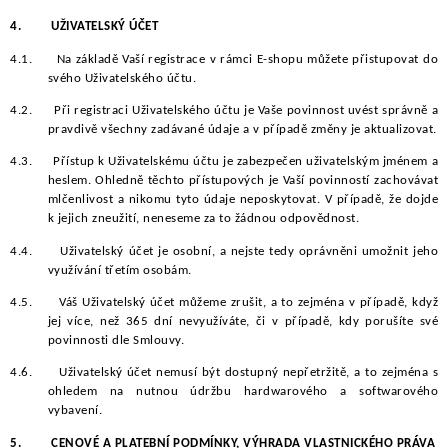
4.
UŽIVATELSKÝ ÚČET
4.1.
Na základě Vaší registrace v rámci E-shopu můžete přistupovat do
svého Uživatelského účtu.
4.2.
Při registraci Uživatelského účtu je Vaše povinnost uvést správně a
pravdivě všechny zadávané údaje a v případě změny je aktualizovat.
4.3.
Přístup k Uživatelskému účtu je zabezpečen uživatelským jménem a
heslem. Ohledně těchto přístupových je Vaší povinností zachovávat
mlčenlivost a nikomu tyto údaje neposkytovat. V případě, že dojde
k jejich zneužití, neneseme za to žádnou odpovědnost.
4.4.
Uživatelský účet je osobní, a nejste tedy oprávněni umožnit jeho
využívání třetím osobám.
4.5.
Váš Uživatelský účet můžeme zrušit, a to zejména v případě, když
jej více, než 365 dní nevyužíváte, či v případě, kdy porušíte své
povinnosti dle Smlouvy.
4.6.
Uživatelský účet nemusí být dostupný nepřetržitě, a to zejména s
ohledem na nutnou údržbu hardwarového a softwarového
vybavení.
5.
CENOVÉ A PLATEBNÍ PODMÍNKY, VÝHRADA VLASTNICKÉHO PRÁVA