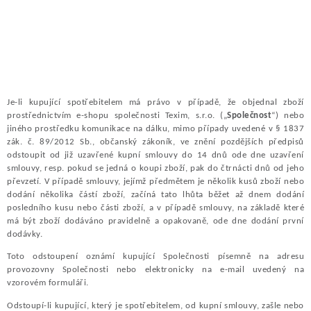
Je-li kupující spotřebitelem má právo v případě, že objednal zboží
prostřednictvím e-shopu společnosti Texim, s.r.o. („
Společnost
“) nebo
jiného prostředku komunikace na dálku, mimo případy uvedené v § 1837
zák. č. 89/2012 Sb., občanský zákoník, ve znění pozdějších předpisů
odstoupit od již uzavřené kupní smlouvy do 14 dnů ode dne uzavření
smlouvy, resp. pokud se jedná o koupi zboží, pak do čtrnácti dnů od jeho
převzetí. V případě smlouvy, jejímž předmětem je několik kusů zboží nebo
dodání několika částí zboží, začíná tato lhůta běžet až dnem dodání
posledního kusu nebo části zboží, a v případě smlouvy, na základě které
má být zboží dodáváno pravidelně a opakovaně, ode dne dodání první
dodávky.
Toto odstoupení oznámí kupující Společnosti písemně na adresu
provozovny Společnosti nebo elektronicky na e-mail uvedený na
vzorovém formuláři.
Odstoupí-li kupující, který je spotřebitelem, od kupní smlouvy, zašle nebo