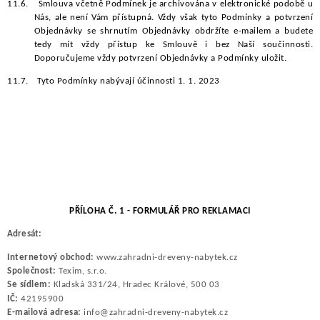
11.6.
Smlouva včetně Podmínek je archivována v elektronické podobě u
Nás, ale není Vám přístupná. Vždy však tyto Podmínky a potvrzení
Objednávky se shrnutím Objednávky obdržíte e-mailem a budete
tedy mít vždy přístup ke Smlouvě i bez Naší součinnosti.
Doporučujeme vždy potvrzení Objednávky a Podmínky uložit.
11.7.
Tyto Podmínky nabývají účinnosti 1. 1. 2023
PŘÍLOHA Č. 1 - FORMULÁŘ PRO REKLAMACI
Adresát:
Internetový obchod:
www.zahradni-dreveny-nabytek.cz
Společnost:
Texim, s.r.o.
Se sídlem:
Kladská 331/24
, Hradec Králové, 500 03
IČ:
42195900
E-mailová adresa:
info@zahradni-dreveny-nabytek.cz