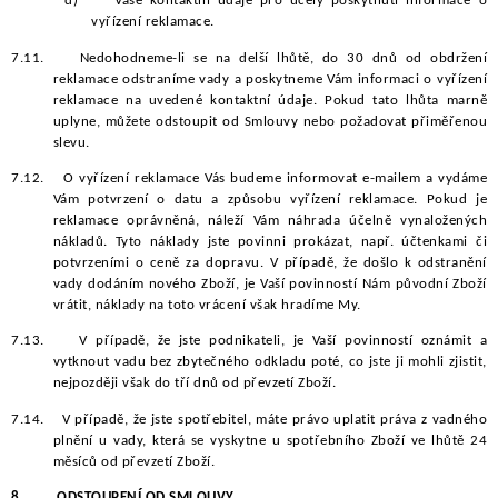
d)
Vaše kontaktní údaje pro účely poskytnutí informace o
vyřízení reklamace.
7.11.
Nedohodneme-li se na delší lhůtě, do 30 dnů od obdržení
reklamace odstraníme vady a poskytneme Vám informaci o vyřízení
reklamace na uvedené kontaktní údaje. Pokud tato lhůta marně
uplyne, můžete odstoupit od Smlouvy nebo požadovat přiměřenou
slevu.
7.12.
O vyřízení reklamace Vás budeme informovat e-mailem a vydáme
Vám potvrzení o datu a způsobu vyřízení reklamace. Pokud je
reklamace oprávněná, náleží Vám náhrada účelně vynaložených
nákladů. Tyto náklady jste povinni prokázat, např. účtenkami či
potvrzeními o ceně za dopravu. V případě, že došlo k odstranění
vady dodáním nového Zboží, je Vaší povinností Nám původní Zboží
vrátit, náklady na toto vrácení však hradíme My.
7.13.
V případě, že jste podnikateli, je Vaší povinností oznámit a
vytknout vadu bez zbytečného odkladu poté, co jste ji mohli zjistit,
nejpozději však do tří dnů od převzetí Zboží.
7.14.
V případě, že jste spotřebitel, máte právo uplatit práva z vadného
plnění u vady, která se vyskytne u spotřebního Zboží ve lhůtě 24
měsíců od převzetí Zboží.
8.
ODSTOUPENÍ OD SMLOUVY