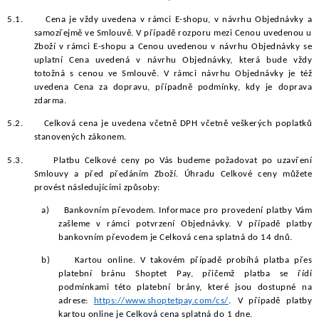
5.1.
Cena je vždy uvedena v rámci E-shopu, v návrhu Objednávky a
samozřejmě ve Smlouvě. V případě rozporu mezi Cenou uvedenou u
Zboží v rámci E-shopu a Cenou uvedenou v návrhu Objednávky se
uplatní Cena uvedená v návrhu Objednávky, která bude vždy
totožná s cenou ve Smlouvě. V rámci návrhu Objednávky je též
uvedena Cena za dopravu, případně podmínky, kdy je doprava
zdarma.
5.2.
Celková cena je uvedena včetně DPH včetně veškerých poplatků
stanovených zákonem.
5.3.
Platbu Celkové ceny po Vás budeme požadovat po uzavření
Smlouvy a před předáním Zboží. Úhradu Celkové ceny můžete
provést následujícími způsoby:
a)
Bankovním převodem. Informace pro provedení platby Vám
zašleme v rámci potvrzení Objednávky. V případě platby
bankovním převodem je Celková cena splatná do 14 dnů.
b)
Kartou online. V takovém případě probíhá platba přes
platební bránu Shoptet Pay, přičemž platba se řídí
podmínkami této platební brány, které jsou dostupné na
adrese:
https://www.shoptetpay.com/cs/
.
V případě platby
kartou online je Celková cena splatná do 1 dne.