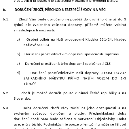
v ostatních případech je zaplacena v okamžik provedení platby.
6.
DORUČENÍ ZBOŽÍ, PŘECHOD NEBEZPEČÍ ŠKODY NA VĚCI
6.1.
Zboží Vám bude doručeno nejpozději do druhého dne až do 3
týdnů dle zvoleného způsobu dopravy, přičemž můžete vybírat
z následujících možností:
a)
Osobní odběr na Naší provozovně Kladská 331/24, Hradec
Králové 500 03
b)
Doručení prostřednictvím dopravní společnosti Toptrans
c) Doručení prostřednictvím dopravní společnosti GLS
d)
Doručení prostřednictvím naší dopravy „TEXIM DOVOZ
ZAHRADNÍHO NÁBYTKU PŘÍMO NAŠÍM VOZEM DO 1-3
TÝDNŮ“
6.2.
Zboží je možné doručit pouze v rámci České republiky a na
Slovensko.
6.3.
Doba doručení Zboží vždy závisí na jeho dostupnosti a na
zvoleném způsobu doručení a platby. Předpokládaná doba
doručení Zboží Vám bude sdělena v potvrzení Objednávky. Doba
uvedená v těchto Podmínkách je pouze orientační a může se lišit od