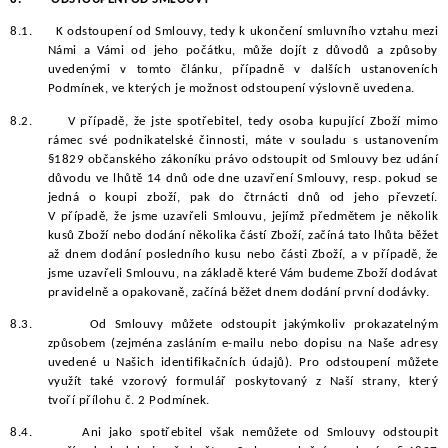
8.1.
K odstoupení od Smlouvy, tedy k ukončení smluvního vztahu mezi
Námi a Vámi od jeho počátku, může dojít z důvodů a způsoby
uvedenými v tomto článku, případně v dalších ustanoveních
Podmínek, ve kterých je možnost odstoupení výslovně uvedena.
8.2.
V případě, že jste spotřebitel, tedy osoba kupující Zboží mimo
rámec své podnikatelské činnosti, máte v souladu s ustanovením
§1829 občanského zákoníku právo odstoupit od Smlouvy bez udání
důvodu ve lhůtě 14 dnů ode dne uzavření Smlouvy, resp. pokud se
jedná o koupi zboží, pak do čtrnácti dnů od jeho převzetí.
V případě, že jsme uzavřeli Smlouvu, jejímž předmětem je několik
kusů Zboží nebo dodání několika částí Zboží, začíná tato lhůta běžet
až dnem dodání posledního kusu nebo části Zboží, a v případě, že
jsme uzavřeli Smlouvu, na základě které Vám budeme Zboží dodávat
pravidelně a opakovaně, začíná běžet dnem dodání první dodávky.
8.3.
Od Smlouvy můžete odstoupit jakýmkoliv prokazatelným
způsobem (zejména zasláním e-mailu nebo dopisu na Naše adresy
uvedené u Našich identifikačních údajů). Pro odstoupení můžete
využít také vzorový formulář poskytovaný z Naší strany, který
tvoří přílohu č. 2 Podmínek.
8.4.
Ani jako spotřebitel však nemůžete od Smlouvy odstoupit