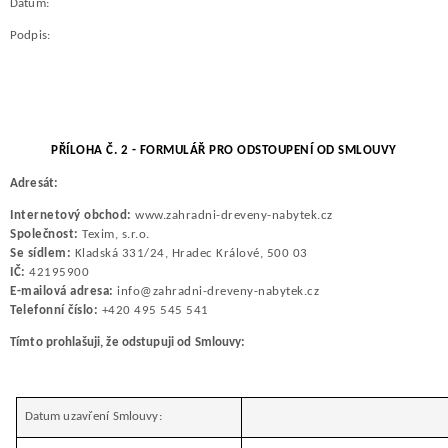
Datum:
Podpis:
PŘÍLOHA Č. 2 - FORMULÁŘ PRO ODSTOUPENÍ OD SMLOUVY
Adresát:
Internetový obchod:
www.zahradni-dreveny-nabytek.cz
Společnost:
Texim, s.r.o.
Se sídlem:
Kladská 331/24, Hradec Králové, 500 03
IČ:
42195900
E-mailová adresa:
info@zahradni-dreveny-nabytek.cz
Telefonní číslo:
+420 495 545 541
Tímto prohlašuji, že odstupuji od Smlouvy:
Datum uzavření Smlouvy: