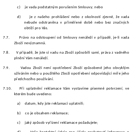
c)
je vada podstatným porušením Smlouvy; nebo
d)
je z našeho prohlášení nebo z okolností zjevné, že vada
nebude odstraněna v přiměřené době nebo bez značných
obtíží pro Vás.
7.7.
Právo na odstoupení od Smlouvy nenáleží v případě, je-li vada
Zboží nevýznamná.
7.8.
V případě, že jste si vadu na Zboží způsobili sami, práva z vadného
plnění Vám nenáleží.
7.9.
Vadou Zboží není opotřebení Zboží způsobené jeho obvyklým
užíváním nebo u použitého Zboží opotřebení odpovídající míře jeho
předchozího používání.
7.10.
Při uplatnění reklamace Vám vystavíme písemné potvrzení, ve
kterém bude uvedeno:
a)
datum, kdy jste reklamaci uplatnili;
b)
co je obsahem reklamace;
c)
jaký způsob vyřízení reklamace požadujete;