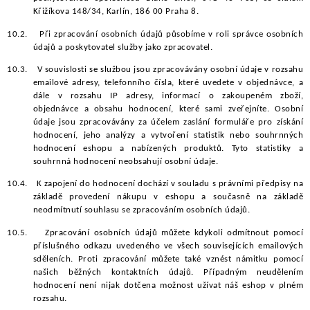
Křižíkova 148/34, Karlín, 186 00 Praha 8.
10.2.
Při zpracování osobních údajů působíme v roli správce osobních
údajů a poskytovatel služby jako zpracovatel.
10.3.
V souvislosti se službou jsou zpracovávány osobní údaje v rozsahu
emailové adresy, telefonního čísla, které uvedete v objednávce, a
dále v rozsahu IP adresy, informací o zakoupeném zboží,
objednávce a obsahu hodnocení, které sami zveřejníte. Osobní
údaje jsou zpracovávány za účelem zaslání formuláře pro získání
hodnocení, jeho analýzy a vytvoření statistik nebo souhrnných
hodnocení eshopu a nabízených produktů. Tyto statistiky a
souhrnná hodnocení neobsahují osobní údaje.
10.4.
K zapojení do hodnocení dochází v souladu s právními předpisy na
základě provedení nákupu v eshopu a současně na základě
neodmítnutí souhlasu se zpracováním osobních údajů.
10.5.
Zpracování osobních údajů můžete kdykoli odmítnout pomocí
příslušného odkazu uvedeného ve všech souvisejících emailových
sděleních. Proti zpracování můžete také vznést námitku pomocí
našich běžných kontaktních údajů. Případným neudělením
hodnocení není nijak dotčena možnost užívat náš eshop v plném
rozsahu.