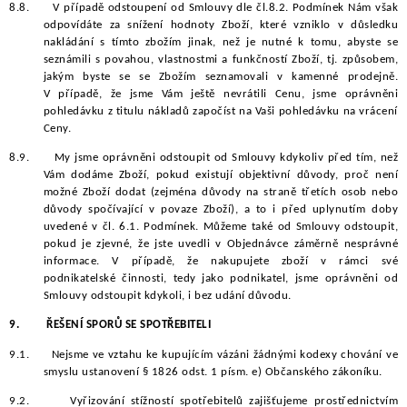
8.8.
V případě odstoupení od Smlouvy dle čl.8.2. Podmínek Nám však
odpovídáte za snížení hodnoty Zboží, které vzniklo v důsledku
nakládání s tímto zbožím jinak, než je nutné k tomu, abyste se
seznámili s povahou, vlastnostmi a funkčností Zboží, tj. způsobem,
jakým byste se se Zbožím seznamovali v kamenné prodejně.
V případě, že jsme Vám ještě nevrátili Cenu, jsme oprávněni
pohledávku z titulu nákladů započíst na Vaši pohledávku na vrácení
Ceny.
8.9.
My jsme oprávněni odstoupit od Smlouvy kdykoliv před tím, než
Vám dodáme Zboží, pokud existují objektivní důvody, proč není
možné Zboží dodat (zejména důvody na straně třetích osob nebo
důvody spočívající v povaze Zboží), a to i před uplynutím doby
uvedené v čl. 6.1. Podmínek. Můžeme také od Smlouvy odstoupit,
pokud je zjevné, že jste uvedli v Objednávce záměrně nesprávné
informace. V případě, že nakupujete zboží v rámci své
podnikatelské činnosti, tedy jako podnikatel, jsme oprávněni od
Smlouvy odstoupit kdykoli, i bez udání důvodu.
9.
ŘEŠENÍ SPORŮ SE SPOTŘEBITELI
9.1.
Nejsme ve vztahu ke kupujícím vázáni žádnými kodexy chování ve
smyslu ustanovení § 1826 odst. 1 písm. e) Občanského zákoníku.
9.2.
Vyřizování stížností spotřebitelů zajišťujeme prostřednictvím