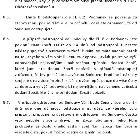
v případech, kdy je předmětem Smlouvy plnění uvedené v § 1837
Občanského zákoníku.
8.5.
Lhůta k odstoupení dle čl. 8.2. Podmínek se považuje za
zachovanou, pokud Nám v jejím průběhu odešlete oznámení, že od
Smlouvy odstupujete.
8.6.
V případě odstoupení od Smlouvy dle čl. 8.2. Podmínek jste
povinní Nám Zboží zaslat do 14 dnů od odstoupení a nesete
náklady spojené s navrácením zboží k Nám. Vy máte naopak nárok
na to, abychom Vám vrátili Cenu za dopravu, avšak pouze ve výši
odpovídající nejlevnějšímu nabízenému způsobu dodání Zboží,
který jsme pro dodání Zboží nabízeli. V případě odstoupení
z důvodu, že My porušíme uzavřenou Smlouvu, hradíme i náklady
spojené s navrácením zboží k Nám, ovšem opět pouze do výše Ceny
za dopravu ve výši odpovídající nejlevnějšímu nabízenému způsobu
dodání Zboží, který jsme při dodání Zboží nabízeli.
8.7.
V případě odstoupení od Smlouvy Vám bude Cena vrácena do 14
dnů ode dne účinnosti odstoupení na účet, ze kterého byla
připsána, případně na účet zvolený odstoupení od Smlouvy. Částka
však nebude vrácena dříve, než Zboží obdržíme, nebo Nám
prokážete, že došlo k jeho zaslání zpět Nám. Zboží Nám prosím
vracejte čisté, pokud možno včetně originálního obalu.