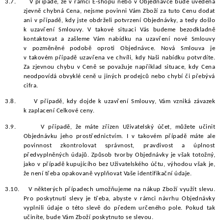
3.7.
V případě, že v rámci E-shopu nebo v Objednávce bude uvedena
zjevně chybná Cena, nejsme povinni Vám Zboží za tuto Cenu dodat
ani v případě, kdy jste obdrželi potvrzení Objednávky, a tedy došlo
k uzavření Smlouvy. V takové situaci Vás budeme bezodkladně
kontaktovat a zašleme Vám nabídku na uzavření nové Smlouvy
v pozměněné podobě oproti Objednávce. Nová Smlouva je
v takovém případě uzavřena ve chvíli, kdy Naši nabídku potvrdíte.
Za zjevnou chybu v Ceně se považuje například situace, kdy Cena
neodpovídá obvyklé ceně u jiných prodejců nebo chybí či přebývá
cifra.
3.8.
V případě, kdy dojde k uzavření Smlouvy, Vám vzniká závazek
k zaplacení Celkové ceny.
3.9.
V případě, že máte zřízen Uživatelský účet, můžete učinit
Objednávku jeho prostřednictvím. I v takovém případě máte ale
povinnost zkontrolovat správnost, pravdivost a úplnost
předvyplněných údajů. Způsob tvorby Objednávky je však totožný,
jako v případě kupujícího bez Uživatelského účtu, výhodou však je,
že není třeba opakovaně vyplňovat Vaše identifikační údaje.
3.10.
V některých případech umožňujeme na nákup Zboží využít slevu.
Pro poskytnutí slevy je třeba, abyste v rámci návrhu Objednávky
vyplnili údaje o této slevě do předem určeného pole. Pokud tak
učiníte, bude Vám Zboží poskytnuto se slevou.