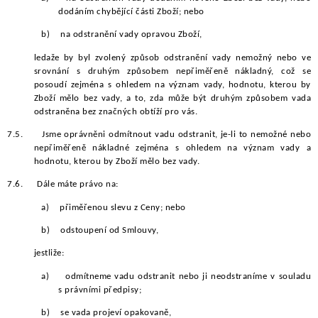
dodáním chybějící části Zboží; nebo
b)
na odstranění vady opravou Zboží,
ledaže by byl zvolený způsob odstranění vady nemožný nebo ve
srovnání s druhým způsobem nepřiměřeně nákladný, což se
posoudí zejména s ohledem na význam vady, hodnotu, kterou by
Zboží mělo bez vady, a to, zda může být druhým způsobem vada
odstraněna bez značných obtíží pro vás.
7.5.
Jsme oprávněni odmítnout vadu odstranit, je-li to nemožné nebo
nepřiměřeně nákladné zejména s ohledem na význam vady a
hodnotu, kterou by Zboží mělo bez vady.
7.6.
Dále máte právo na:
a)
přiměřenou slevu z Ceny; nebo
b)
odstoupení od Smlouvy,
jestliže:
a)
odmítneme vadu odstranit nebo ji neodstraníme v souladu
s právními předpisy;
b)
se vada projeví opakovaně,