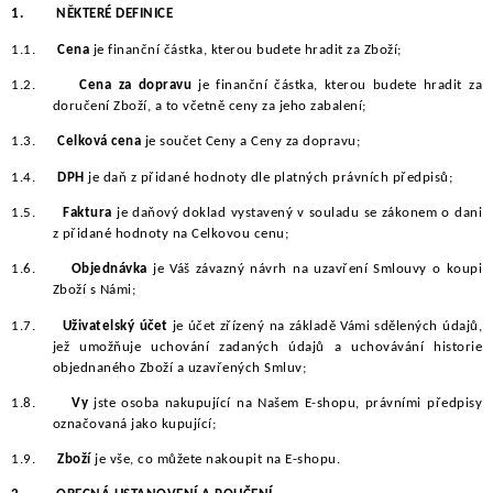
1.
NĚKTERÉ DEFINICE
1.1.
Cena
je finanční částka, kterou budete hradit za Zboží;
1.2.
Cena za dopravu
je finanční částka, kterou budete hradit za
doručení Zboží, a to včetně ceny za jeho zabalení;
1.3.
Celková cena
je součet Ceny a Ceny za dopravu;
1.4.
DPH
je daň z přidané hodnoty dle platných právních předpisů;
1.5.
Faktura
je daňový doklad vystavený v souladu se zákonem o dani
z přidané hodnoty na Celkovou cenu;
1.6.
Objednávka
je Váš závazný návrh na uzavření Smlouvy o koupi
Zboží s Námi;
1.7.
Uživatelský účet
je účet zřízený na základě Vámi sdělených údajů,
jež umožňuje uchování zadaných údajů a uchovávání historie
objednaného Zboží a uzavřených Smluv;
1.8.
Vy
jste osoba nakupující na Našem E-shopu, právními předpisy
označovaná jako kupující;
1.9.
Zboží
je vše, co můžete nakoupit na E-shopu.