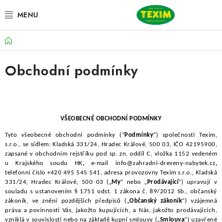
Přejít
na
obsah
Domů
ZAHRADNÍ SESTAVY
Obchodní podmínky
ŽIDLE
STOLY
LAVICE
VŠEOBECNÉ OBCHODNÍ PODMÍNKY
Tyto všeobecné obchodní podmínky (“
Podmínky
”) společnosti Texim,
LEHÁTKA
s.r.o.
, se sídlem: Kladská 331/24, Hradec Králové, 500 03, IČO 42195900,
zapsané v obchodním rejstříku pod sp. zn. oddíl C, vložka 1152 vedeném
u Krajského soudu HK
,
e-mail info@zahradni-dreveny-nabytek.cz
,
POLSTRY
telefonní číslo +420 495 545 541, adresa provozovny
Texim s.r.o., Kladská
331/24, Hradec Králové, 500 03 („
My
” nebo „
Prodávající
”) upravují v
souladu s ustanovením § 1751 odst. 1 zákona č. 89/2012 Sb., občanský
DOPLŇKY
zákoník, ve znění pozdějších předpisů („
Občanský zákoník
“) vzájemná
práva a povinnosti Vás, jakožto kupujících, a Nás, jakožto prodávajících,
vzniklá v souvislosti nebo na základě kupní smlouvy („
Smlouva
“) uzavřené