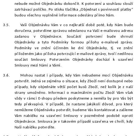
nebude možné Objednávku dokončit. K potvrzení a souhlasu slouží
zatrhávací políčko. Po stisku tlačítka „Objednat s povinností platby“
budou všechny vyplněné informace odeslány přímo Nám.
3.5.
Vaši Objednávku Vám v co nejkratší době poté, kdy Nám bude
doručena, potvrdíme zprávou odeslanou na Vaši e-mailovou adresu
zadanou v Objednávce. Součástí potvrzení bude shrnutí
Objednávky a tyto Podmínky formou přílohy e-mailové zprávy.
Podmínky ve znění účinném ke dni Objednávky, tj. ve znění
přiloženém jako příloha potvrzující e-mailové zprávy, tvoří nedílnou
součást Smlouvy. Potvrzením Objednávky dochází k uzavření
Smlouvy mezi Námi a Vámi.
3.6.
Mohou nastat i případy, kdy Vám nebudeme moci Objednávku
potvrdit. Jedná se zejména o situace, kdy Zboží není dostupné nebo
případy, kdy objednáte větší počet kusů Zboží, než kolik je z naší
strany umožněno. Informaci o maximálním počtu Zboží Vám však
vždy v rámci E-shopu předem poskytneme a neměla by pro Vás být
tedy překvapivá. V případě, že nastane jakýkoli důvod, pro který
nemůžeme Objednávku potvrdit, budeme Vás kontaktovat a zašleme
Vám nabídku na uzavření Smlouvy v pozměněné podobě oproti
Objednávce. Smlouva je v takovém případě uzavřena ve chvíli, kdy
Naši nabídku potvrdíte.