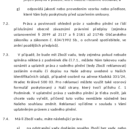
g)
odpovídá jakostí nebo provedením vzorku nebo předloze,
které Vám byly poskytnuty před uzavřením smlouvy.
7.2.
Práva a povinnosti ohledně práv z vadného plnění se řídí
příslušnými obecně závaznými právními předpisy (zejména
ustanoveními § 2099 až 2117 a § 2161 až 2174b Občanského
zákoníku a zákonem č. 634/1992 Sb., o ochraně spotřebitele, ve
znění pozdějších předpisů).
7.3.
V případě, že bude mít Zboží vadu, tedy zejména pokud nebude
splněna některá z podmínek dle čl.7.1., můžete Nám takovou vadu
oznámit a uplatnit práva z vadného plnění (tedy Zboží reklamovat)
zasláním e-mailu či dopisu na Naše adresy uvedené u Našich
identifikačních údajů, případně osobně na adrese Kladská 331/24,
Hradec Králové 500 03. Pro reklamaci můžete využít také vzorový
formulář poskytovaný z Naší strany, který tvoří přílohu č. 1
Podmínek. V uplatnění práva z vadného plnění je třeba zvolit, jak
chcete vadu vyřešit, přičemž tuto volbu nemůžete následně bez
Našeho souhlasu změnit. Reklamaci vyřídíme v souladu s Vámi
uplatněným právem z vadného plnění.
7.4.
Má-li Zboží vadu, máte následující práva:
a)
na odstranění vady dodáním nového Zboží bez vady, nebo