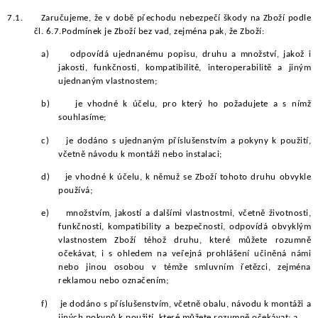
7.1.
Zaručujeme, že v době přechodu nebezpečí škody na Zboží podle
čl. 6.7.Podmínek je Zboží bez vad, zejména pak, že Zboží:
a)
odpovídá ujednanému popisu, druhu a množství, jakož i
jakosti, funkčnosti, kompatibilitě, interoperabilitě a jiným
ujednaným vlastnostem;
b)
je vhodné k účelu, pro který ho požadujete a s nímž
souhlasíme;
c)
je dodáno s ujednaným příslušenstvím a pokyny k použití,
včetně návodu k montáži nebo instalaci;
d)
je vhodné k účelu, k němuž se Zboží tohoto druhu obvykle
používá;
e)
množstvím, jakostí a dalšími vlastnostmi, včetně životnosti,
funkčnosti, kompatibility a bezpečnosti, odpovídá obvyklým
vlastnostem Zboží téhož druhu, které můžete rozumně
očekávat, i s ohledem na veřejná prohlášení učiněná námi
nebo jinou osobou v témže smluvním řetězci, zejména
reklamou nebo označením;
f)
je dodáno s příslušenstvím, včetně obalu, návodu k montáži a
jiných pokynů k použití, které můžete rozumně očekávat; a