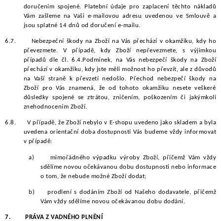
doručením spojené.
Platební údaje pro zaplacení těchto nákladů
Vám zašleme na Vaši e-mailovou adresu uvedenou ve Smlouvě a
jsou splatné 14 dnů od doručení e-mailu.
6.7.
Nebezpeční škody na Zboží na Vás přechází v okamžiku, kdy ho
převezmete. V případě, kdy Zboží nepřevezmete, s výjimkou
případů dle čl. 6.4.Podmínek, na Vás nebezpečí škody na Zboží
přechází v okamžiku, kdy jste měli možnost ho převzít, ale z důvodů
na Vaší straně k převzetí nedošlo. Přechod nebezpečí škody na
Zboží pro Vás znamená, že od tohoto okamžiku nesete veškeré
důsledky spojené se ztrátou, zničením, poškozením či jakýmkoli
znehodnocením Zboží.
6.8.
V případě, že Zboží nebylo v E-shopu uvedeno jako skladem a byla
uvedena orientační doba dostupnosti Vás budeme vždy informovat
v případě:
a)
mimořádného výpadku výroby Zboží, přičemž Vám vždy
sdělíme novou očekávanou dobu dostupnosti nebo informace
o tom, že nebude možné Zboží dodat;
b)
prodlení s dodáním Zboží od Našeho dodavatele, přičemž
Vám vždy sdělíme novou očekávanou dobu dodání.
7.
PRÁVA Z VADNÉHO PLNĚNÍ