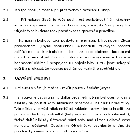
2.
OBECNÁ USTANOVENÍ A POUČENÍ
2.1.
Koupě Zboží je možná jen přes webové rozhraní E-shopu.
2.2.
Při nákupu Zboží je Vaše povinnost poskytnout Nám všechny
informace správně a pravdivě. Informace, které jste Nám poskytli v
Objednávce budeme tedy považovat za správné a pravdivé.
2.3.
Na našem E-shopu také poskytujeme přístup k hodnocení Zboží
provedenému jinými spotřebiteli. Autenticitu takových recenzí
zajišťujeme a kontrolujeme tím, že propojujeme hodnocení
s konkrétními objednávkami, tudíž v interním systému u každého
hodnocení vidíme i propojené ID objednávky, a tak jsme schopni
ověřit a prokázat, že recenze pochází od reálného spotřebitele.
3.
UZAVŘENÍ SMLOUVY
3.1.
Smlouvu s Námi je možné uzavřít pouze v českém jazyce.
3.2.
Smlouva je uzavírána na dálku prostřednictvím E-shopu, přičemž
náklady na použití komunikačních prostředků na dálku hradíte Vy.
Tyto náklady se však nijak neliší od základní sazby, kterou hradíte za
používání těchto prostředků (tedy zejména za přístup k internetu),
žádné další náklady účtované Námi tedy nad rámec Celkové ceny
nemusíte očekávat. Odesláním Objednávky souhlasíte s tím, že
prostředky komunikace na dálku využíváme.