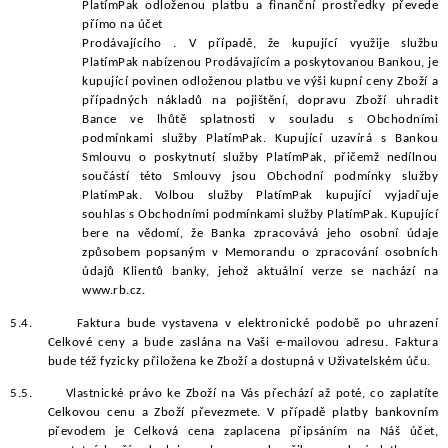
PlatímPak odloženou platbu a finanční prostředky převede
přímo na účet
Prodávajícího . V případě, že kupující využije službu
PlatímPak nabízenou Prodávajícím a poskytovanou Bankou, je
kupující povinen odloženou platbu ve výši kupní ceny Zboží a
případných nákladů na pojištění, dopravu Zboží uhradit
Bance ve lhůtě splatnosti v souladu s Obchodními
podmínkami služby PlatímPak. Kupující
uzavírá s Bankou
Smlouvu o poskytnutí služby PlatímPak, přičemž nedílnou
součástí této Smlouvy jsou Obchodní podmínky služby
PlatímPak. Volbou služby PlatímPak kupující vyjadřuje
souhlas s Obchodními podmínkami služby PlatímPak. Kupující
bere na vědomí, že Banka zpracovává jeho osobní údaje
způsobem popsaným v Memorandu o zpracování osobních
údajů Klientů banky, jehož aktuální verze se nachází na
www.rb.cz.
5.4.
Faktura bude vystavena v elektronické podobě po uhrazení
Celkové ceny a bude zaslána na Vaši e-mailovou adresu. Faktura
bude též fyzicky přiložena ke Zboží a dostupná v Uživatelském úču.
5.5.
Vlastnické právo ke Zboží na Vás přechází až poté, co zaplatíte
Celkovou cenu a Zboží převezmete. V případě platby bankovním
převodem je Celková cena zaplacena připsáním na Náš účet,