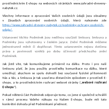
PERGOLY
prostřednictvím E-shopu na webových stránkách www.zahradni-dreveny-
nabytek.cz.
GRILY
Všechny informace o zpracování Vašich osobních údajů jsou obsaženy
v Zásadách zpracování osobních údajů, která naleznete zde
VÝPRODEJ
https://www.zahradni-dreveny-nabytek.cz/podminky-ochrany-osobnich-
udaju/.
NOVINKY
Ustanovení těchto Podmínek jsou nedílnou součástí Smlouvy. Smlouva a
Podmínky jsou vyhotoveny v českém jazyce. Znění Podmínek můžeme
jednostranně měnit či doplňovat. Tímto ustanovením nejsou dotčena
Kontakty
Moje objednávka
Doprava nábytku k Vám
Obchodní
práva a povinnosti vzniklá po dobu účinnosti předchozího znění
Podmínek.
Podmínky ochrany osobních údajů
Reklamace
Formulář odstou
Jak jistě víte, tak komunikujeme primárně na dálku. Proto i pro naši
Nákup na splátky ESSOX
Smlouvu platí, že jsou použity prostředky komunikace na dálku, které
umožňují, abychom se spolu dohodli bez současné fyzické přítomnosti
Nás a Vás, a Smlouva je tak uzavřena distančním způsobem v prostředí E-
shopu, a to prostřednictvím rozhraní webové stránky („
webové rozhraní
E-shopu
“).
Pokud některá část Podmínek odporuje tomu, co jsme si společně schválili
v rámci procesu Vašeho nákupu na Našem E-shopu, bude mít tato
konkrétní dohoda před Podmínkami přednost.