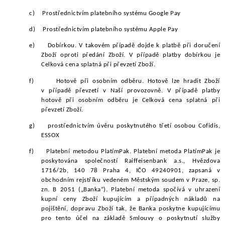
c)
Prostřednictvím platebního systému Google Pay
d)
Prostřednictvím platebního systému Apple Pay
e)
Dobírkou.
V takovém případě dojde k platbě při doručení
Zboží oproti předání Zboží. V případě platby dobírkou je
Celková cena splatná při převzetí Zboží.
f)
Hotově při osobním odběru. Hotově lze hradit Zboží
v případě převzetí v Naší provozovně. V případě platby
hotově při osobním odběru je Celková cena splatná při
převzetí Zboží.
g)
prostřednictvím úvěru poskytnutého třetí osobou Cofidis,
ESSOX
f) Platební metodou PlatímPak. Platební metoda PlatímPak je
poskytována společností Raiffeisenbank a.s., Hvězdova
1716/2b, 140 78 Praha 4, IČO 49240901, zapsaná v
obchodním rejstříku vedeném Městským soudem v Praze, sp.
zn. B 2051 („Banka“). Platební metoda spočívá v uhrazení
kupní ceny Zboží kupujícím a případných nákladů na
pojištění, dopravu Zboží tak, že Banka poskytne kupujícímu
pro tento účel na základě Smlouvy o poskytnutí služby