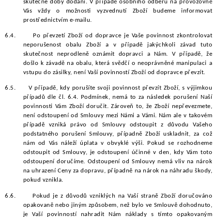
skutečné doby dodání. V případě osobního odběru na provozovně
Vás vždy o možnosti vyzvednutí Zboží budeme informovat
prostřednictvím e-mailu.
6.4.
Po převzetí Zboží od dopravce je Vaše povinnost zkontrolovat
neporušenost obalu Zboží a v případě jakýchkoli závad tuto
skutečnost neprodleně oznámit dopravci a Nám. V případě, že
došlo k závadě na obalu, která svědčí o neoprávněné manipulaci a
vstupu do zásilky, není Vaší povinností Zboží od dopravce převzít.
6.5.
V případě, kdy porušíte svoji povinnost převzít Zboží, s výjimkou
případů dle čl. 6.4. Podmínek, nemá to za následek porušení Naší
povinnosti Vám Zboží doručit. Zároveň to, že Zboží nepřevezmete,
není odstoupení od Smlouvy mezi Námi a Vámi. Nám ale v takovém
případě vzniká právo od Smlouvy odstoupit z důvodu Vašeho
podstatného porušení Smlouvy, případně Zboží uskladnit, za což
nám od Vás náleží úplata v obvyklé výši. Pokud se rozhodneme
odstoupit od Smlouvy, je odstoupení účinné v den, kdy Vám toto
odstoupení doručíme. Odstoupení od Smlouvy nemá vliv na nárok
na uhrazení Ceny za dopravu, případně na nárok na náhradu škody,
pokud vznikla.
6.6.
Pokud je z důvodů vzniklých na Vaší straně Zboží doručováno
opakovaně nebo jiným způsobem, než bylo ve Smlouvě dohodnuto,
je Vaší povinností nahradit Nám náklady s tímto opakovaným