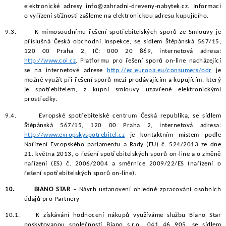
elektronické adresy info@zahradni-dreveny-nabytek.cz. Informaci
o vyřízení stížnosti zašleme na elektronickou adresu kupujícího.
9.3.
K mimosoudnímu řešení spotřebitelských sporů ze Smlouvy je
příslušná Česká obchodní inspekce, se sídlem Štěpánská 567/15,
120 00 Praha 2, IČ: 000 20 869, internetová adresa:
http://www.coi.cz
. Platformu pro řešení sporů on-line nacházející
se na internetové adrese
http://ec.europa.eu/consumers/odr
je
možné využít při řešení sporů mezi prodávajícím a kupujícím, který
je spotřebitelem, z kupní smlouvy uzavřené elektronickými
prostředky.
9.4.
Evropské spotřebitelské centrum Česká republika, se sídlem
Štěpánská 567/15, 120 00 Praha 2, internetová adresa:
http://www.evropskyspotrebitel.cz
je kontaktním místem podle
Nařízení Evropského parlamentu a Rady (EU) č. 524/2013 ze dne
21. května 2013, o řešení spotřebitelských sporů on-line a o změně
nařízení (ES) č. 2006/2004 a směrnice 2009/22/ES (nařízení o
řešení spotřebitelských sporů on-line).
10.
BIANO STAR
– Návrh ustanovení ohledně zpracování osobních
údajů pro Partnery
10.1.
K získávání hodnocení nákupů využíváme službu Biano Star
poskytovanou společností Biano s.r.o., 041 46 905, se sídlem