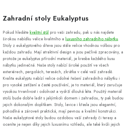
PERGOLY
GRILY
Zahradní stoly Eukalyptus
VÝPRODEJ
Pokud hledáte
kvalitní stůl
pro vaši zahradu, pak u nás najdete
širokou nabídku velice kvalitního a
luxusního zahradního nábytku
.
NOVINKY
Stoly z eukalyptového dřeva jsou stále velice vhodnou volbou pro
každou zahradu. Mají atraktivní design a jsou pečlivě zpracovány, a
protože je eukalyptus přírodní materiál, je kresba každého kusu
Kontakty
Moje objednávka
Doprava nábytku k Vám
nábytku jedinečná. Naše stoly nabízí široké použití ve všech
Obchodní podmínky
Podmínky ochrany osobních údajů
exteriérech, pergolách, terasách, zkrátka v celé vaší zahradě.
Kvalita eukalyptu nabízí velice odolné řešení zahradního nábytku i
Reklamace
Formulář odstoupení od smlouvy
pro vysoké zatížení a časté používání, je to materiál, který zaručuje
Nákup na splátky ESSOX
vysokou trvanlivost i odolnost a vydrží dlouhá léta. Použitý materiál
stolů bude dobře ladit s jakýmkoli domem i zahradou, ty pak budou
jejich dokonalým doplňkem. Stoly, lavice i křesla jsou elegantní,
pohodlná a zároveň praktická, mají pevnou a kvalitní konstrukci.
Naše eukalyptové stoly budou ozdobou vaší zahrady či terasy a
oceníte je nejen díky jejich luxusnímu vzhledu, ale také kvůli jejich