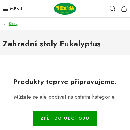
Přejít
Hleda
na
obsah
Stoly
ZAHRADNÍ SESTAVY
ŽIDLE
Zahradní stoly Eukalyptus
STOLY
LAVICE
Produkty teprve připravujeme.
LEHÁTKA
Můžete se ale podívat na ostatní kategorie.
POLSTRY
DOPLŇKY
ZPĚT DO OBCHODU