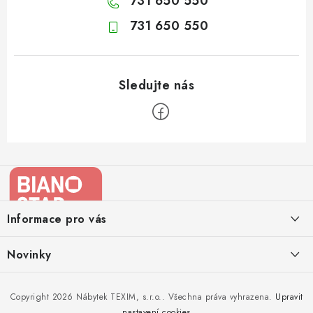
731 650 550
731 650 550
Z
á
p
a
Informace pro vás
t
í
Kontakty
Novinky
Moje objednávka
Nedělejte chyby při zazimování zahradního nábytku. Víme, jak na
Copyright 2026
Nábytek TEXIM, s.r.o.
. Všechna práva vyhrazena.
Upravit
Doprava nábytku k Vám
to!
nastavení cookies