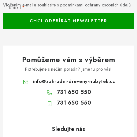
Vložením e-mailu souhlasíte s
podmínkami ochrany osobních údajů
E-mail
CHCI ODEBÍRAT NEWSLETTER
Pomůžeme vám s výběrem
Potřebujete s něčím poradit? Jsme tu pro vás!
info
@
zahradni-dreveny-nabytek.cz
731 650 550
731 650 550