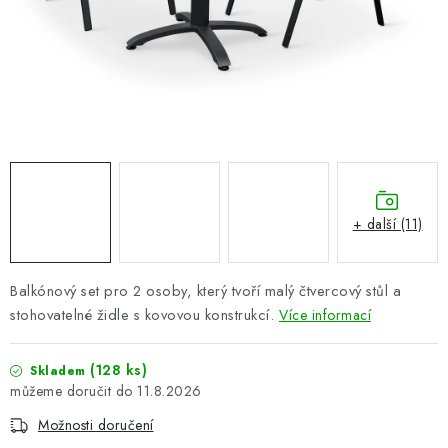
PERGOLY
GRILY
VÝPRODEJ
NOVINKY
Kontakty
Moje objednávka
Doprava nábytku k Vám
+ další (11)
Obchodní podmínky
Podmínky ochrany osobních údajů
Reklamace
Formulář odstoupení od smlouvy
Balkónový set pro 2 osoby, který tvoří malý čtvercový stůl a
Nákup na splátky ESSOX
stohovatelné židle s kovovou konstrukcí.
Více informací
(128 ks)
Skladem
11.8.2026
Možnosti doručení