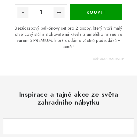
Bezúdržbový balkónový set pro 2 osoby, který tvoří malý
čtvercový stůl a stohovatelná křesla z umělého ratanu ve
variantě PREMIUM, která dodáme včetně podsedáků v
ceně !
Kód:
345707882BALIP
Inspirace a tajné akce ze světa
zahradního nábytku