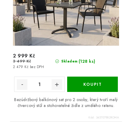
2 999 Kč
3 499 Kč
(128 ks)
Skladem
2 479 Kč bez DPH
Bezúdržbový balkónový set pro 2 osoby, který tvoří malý
čtvercový stůl a stohovatelné židle z umělého ratanu.
Kód:
345707882ROMA