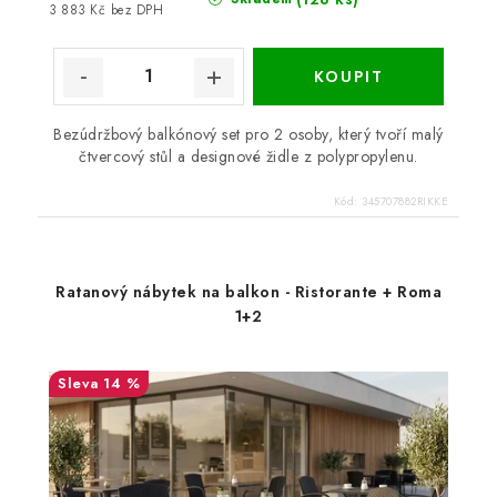
3 883 Kč bez DPH
Bezúdržbový balkónový set pro 2 osoby, který tvoří malý
čtvercový stůl a designové židle z polypropylenu.
Kód:
345707882RIKKE
Ratanový nábytek na balkon - Ristorante + Roma
1+2
14 %