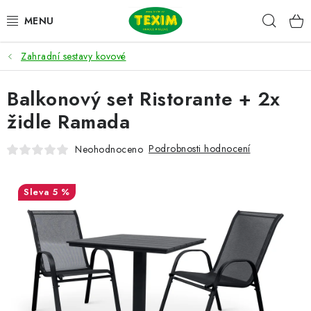
Přejít
Hleda
na
obsah
Zahradní sestavy kovové
ZAHRADNÍ SESTAVY
Balkonový set Ristorante + 2x
ŽIDLE
židle Ramada
STOLY
Podrobnosti hodnocení
Neohodnoceno
LAVICE
5 %
LEHÁTKA
POLSTRY
DOPLŇKY