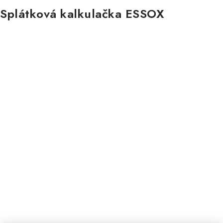
Splátková kalkulačka ESSOX
Nákup na splátky ESSOX