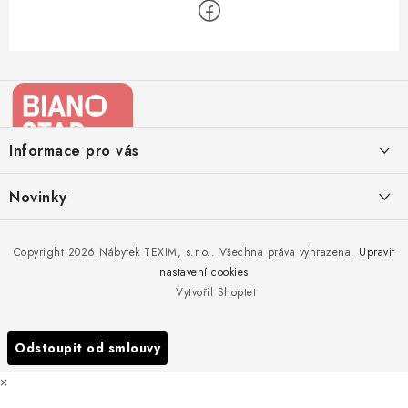
Z
á
p
a
Informace pro vás
t
í
Kontakty
Novinky
Moje objednávka
Nedělejte chyby při zazimování zahradního nábytku. Víme, jak na
Copyright 2026
Nábytek TEXIM, s.r.o.
. Všechna práva vyhrazena.
Upravit
Doprava nábytku k Vám
to!
nastavení cookies
Obchodní podmínky
Vytvořil Shoptet
Nakupujte zahradní nábytek i v zimě
Podmínky ochrany osobních údajů
Podzimní očista a úklid zahradního nábytku
Odstoupit od smlouvy
Reklamace
×
Formulář odstoupení od smlouvy