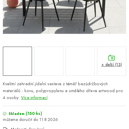
PERGOLY
GRILY
VÝPRODEJ
NOVINKY
Kontakty
Moje objednávka
Doprava nábytku k Vám
+ další (13)
Obchodní podmínky
Podmínky ochrany osobních údajů
Reklamace
Formulář odstoupení od smlouvy
Kvalitní zahradní jídelní sestava z téměř bezúdržbových
Nákup na splátky ESSOX
materiálů - kovu, polypropylenu a umělého dřeva artwood pro
4 osoby.
Více informací
(150 ks)
Skladem
11.8.2026