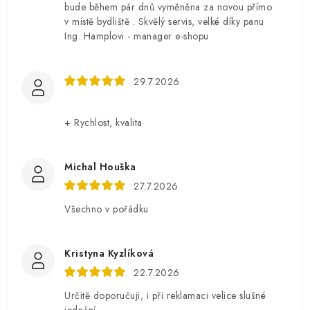
bude během pár dnů vyměněna za novou přímo
v místě bydliště . Skvělý servis, velké díky panu
Ing. Hamplovi - manager e-shopu
29.7.2026
+ Rychlost, kvalita
Michal Houška
27.7.2026
Všechno v pořádku
Kristyna Kyzlíková
22.7.2026
Určitě doporučuji, i při reklamaci velice slušné