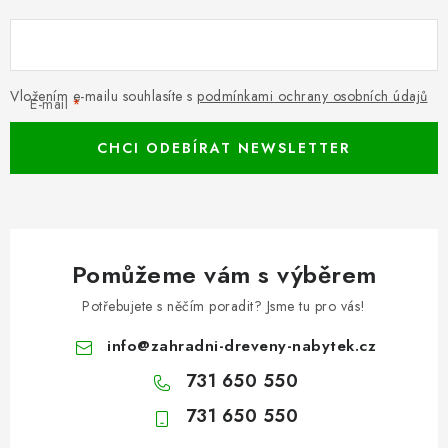
Vložením e-mailu souhlasíte s
podmínkami ochrany osobních údajů
E-mail
CHCI ODEBÍRAT NEWSLETTER
Pomůžeme vám s výběrem
Potřebujete s něčím poradit? Jsme tu pro vás!
info
@
zahradni-dreveny-nabytek.cz
731 650 550
731 650 550