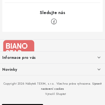
Z
á
p
a
Informace pro vás
t
í
Kontakty
Novinky
Moje objednávka
Nedělejte chyby při zazimování zahradního nábytku. Víme, jak na
Copyright 2026
Nábytek TEXIM, s.r.o.
. Všechna práva vyhrazena.
Upravit
Doprava nábytku k Vám
to!
nastavení cookies
Obchodní podmínky
Vytvořil Shoptet
Nakupujte zahradní nábytek i v zimě
Podmínky ochrany osobních údajů