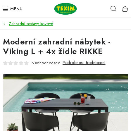
Přejít
Hleda
na
obsah
Zahradní sestavy kovové
ZAHRADNÍ SESTAVY
Moderní zahradní nábytek -
ŽIDLE
Viking L + 4x židle RIKKE
STOLY
Podrobnosti hodnocení
Neohodnoceno
LAVICE
LEHÁTKA
POLSTRY
DOPLŇKY