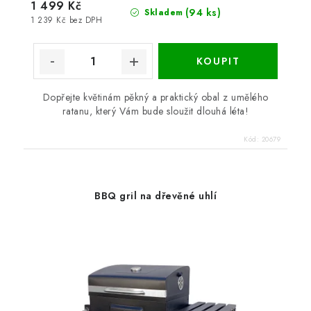
1 499 Kč
(94 ks)
Skladem
1 239 Kč bez DPH
Dopřejte květinám pěkný a praktický obal z umělého
ratanu, který Vám bude sloužit dlouhá léta!
Kód:
20679
BBQ gril na dřevěné uhlí