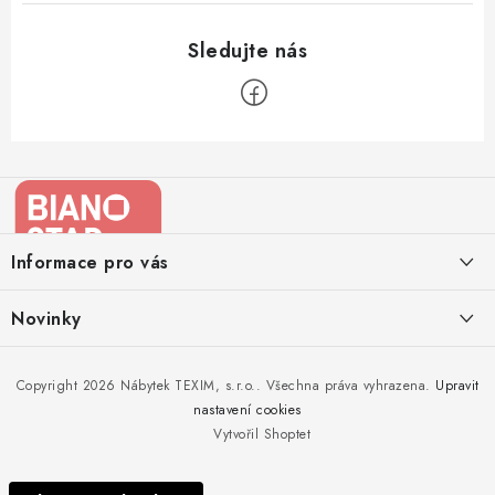
Z
á
p
a
Informace pro vás
t
í
Kontakty
Novinky
Moje objednávka
Nedělejte chyby při zazimování zahradního nábytku. Víme, jak na
Copyright 2026
Nábytek TEXIM, s.r.o.
. Všechna práva vyhrazena.
Upravit
Doprava nábytku k Vám
to!
nastavení cookies
Obchodní podmínky
Vytvořil Shoptet
Nakupujte zahradní nábytek i v zimě
Podmínky ochrany osobních údajů