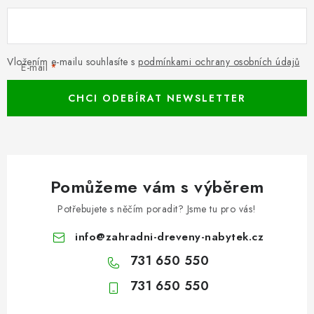
Vložením e-mailu souhlasíte s
podmínkami ochrany osobních údajů
E-mail
CHCI ODEBÍRAT NEWSLETTER
Pomůžeme vám s výběrem
Potřebujete s něčím poradit? Jsme tu pro vás!
info
@
zahradni-dreveny-nabytek.cz
731 650 550
731 650 550