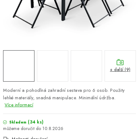
PERGOLY
GRILY
VÝPRODEJ
NOVINKY
Kontakty
Moje objednávka
Doprava nábytku k Vám
+ další (9)
Obchodní podmínky
Podmínky ochrany osobních údajů
Reklamace
Formulář odstoupení od smlouvy
Moderní a pohodlná zahradní sestava pro 6 osob. Použity
Nákup na splátky ESSOX
lehké materiály, snadná manipulace. Minimální údržba.
Více informací
(34 ks)
Skladem
10.8.2026