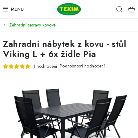
Přejít
Hleda
na
obsah
Zahradní sestavy kovové
ZAHRADNÍ SESTAVY
Zahradní nábytek z kovu - stůl
ŽIDLE
Viking L + 6x židle Pia
STOLY
Podrobnosti hodnocení
1 hodnocení
LAVICE
LEHÁTKA
POLSTRY
DOPLŇKY