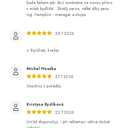
bude během pár dnů vyměněna za novou přímo
v místě bydliště . Skvělý servis, velké díky panu
Ing. Hamplovi - manager e-shopu
29.7.2026
+ Rychlost, kvalita
Michal Houška
27.7.2026
Všechno v pořádku
Kristyna Kyzlíková
22.7.2026
Určitě doporučuji, i při reklamaci velice slušné
jednání.