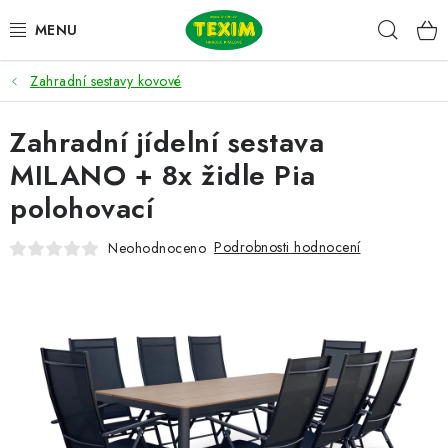
Přejít
Hleda
na
obsah
Zahradní sestavy kovové
ZAHRADNÍ SESTAVY
Zahradní jídelní sestava
ŽIDLE
MILANO + 8x židle Pia
STOLY
polohovací
LAVICE
Podrobnosti hodnocení
Neohodnoceno
LEHÁTKA
POLSTRY
DOPLŇKY