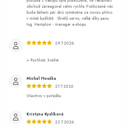
položka z nákupu byla poškozená, na reklamaci
obchod zareagoval velmi rychle. Poškozená věc
bude během pár dnů vyměněna za novou přímo
v místě bydliště . Skvělý servis, velké díky panu
Ing. Hamplovi - manager e-shopu
29.7.2026
+ Rychlost, kvalita
Michal Houška
27.7.2026
Všechno v pořádku
Kristyna Kyzlíková
22.7.2026