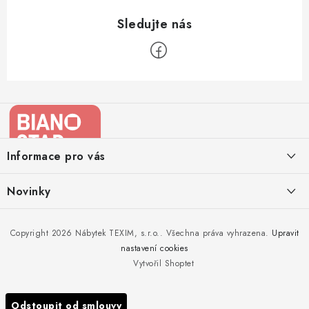
Z
á
p
a
Informace pro vás
t
í
Kontakty
Novinky
Moje objednávka
Nedělejte chyby při zazimování zahradního nábytku. Víme, jak na
Copyright 2026
Nábytek TEXIM, s.r.o.
. Všechna práva vyhrazena.
Upravit
Doprava nábytku k Vám
to!
nastavení cookies
Obchodní podmínky
Vytvořil Shoptet
Nakupujte zahradní nábytek i v zimě
Podmínky ochrany osobních údajů
Podzimní očista a úklid zahradního nábytku
Odstoupit od smlouvy