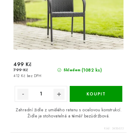
499 Kč
799 Kč
(1082 ks)
Skladem
412 Kč bez DPH
Zahradní židle z umělého ratanu s ocelovou konstrukcí.
Židle je stohovatelná a téměř bezúdržbová.
Kód:
3456633