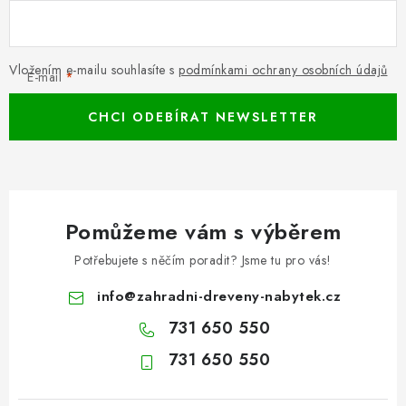
Vložením e-mailu souhlasíte s
podmínkami ochrany osobních údajů
E-mail
CHCI ODEBÍRAT NEWSLETTER
Pomůžeme vám s výběrem
Potřebujete s něčím poradit? Jsme tu pro vás!
info
@
zahradni-dreveny-nabytek.cz
731 650 550
731 650 550