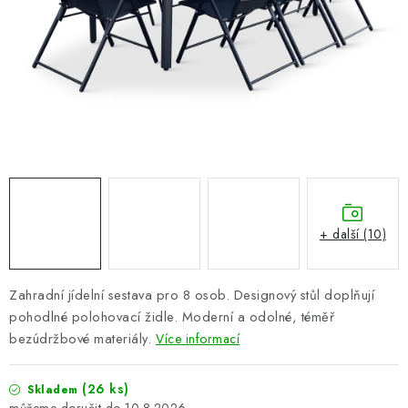
PERGOLY
GRILY
VÝPRODEJ
NOVINKY
Kontakty
Moje objednávka
Doprava nábytku k Vám
Obchodní podmínky
Podmínky ochrany osobních údajů
+ další (10)
Reklamace
Formulář odstoupení od smlouvy
Nákup na splátky ESSOX
Zahradní jídelní sestava pro 8 osob. Designový stůl doplňují
pohodlné polohovací židle. Moderní a odolné, téměř
bezúdržbové materiály.
Více informací
(26 ks)
Skladem