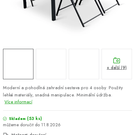
PERGOLY
GRILY
VÝPRODEJ
NOVINKY
Kontakty
Moje objednávka
Doprava nábytku k Vám
+ další (9)
Obchodní podmínky
Podmínky ochrany osobních údajů
Reklamace
Formulář odstoupení od smlouvy
Moderní a pohodlná zahradní sestava pro 4 osoby. Použity
Nákup na splátky ESSOX
lehké materiály, snadná manipulace. Minimální údržba.
Více informací
(53 ks)
Skladem
11.8.2026