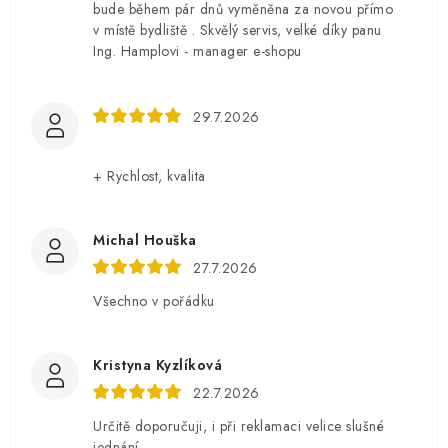
bude během pár dnů vyměněna za novou přímo
v místě bydliště . Skvělý servis, velké díky panu
Ing. Hamplovi - manager e-shopu
29.7.2026
+ Rychlost, kvalita
Michal Houška
27.7.2026
Všechno v pořádku
Kristyna Kyzlíková
22.7.2026
Určitě doporučuji, i při reklamaci velice slušné
jednání.