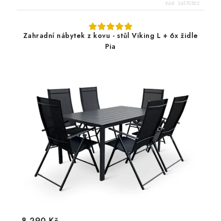
Kód:
34570502
Zahradní nábytek z kovu - stůl Viking L + 6x židle
Pia
8 290 Kč