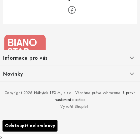
Z
á
p
a
Informace pro vás
t
í
Kontakty
Novinky
Moje objednávka
Nedělejte chyby při zazimování zahradního nábytku. Víme, jak na
Copyright 2026
Nábytek TEXIM, s.r.o.
. Všechna práva vyhrazena.
Upravit
Doprava nábytku k Vám
to!
nastavení cookies
Obchodní podmínky
Vytvořil Shoptet
Nakupujte zahradní nábytek i v zimě
Podmínky ochrany osobních údajů
Podzimní očista a úklid zahradního nábytku
Odstoupit od smlouvy
Reklamace
×