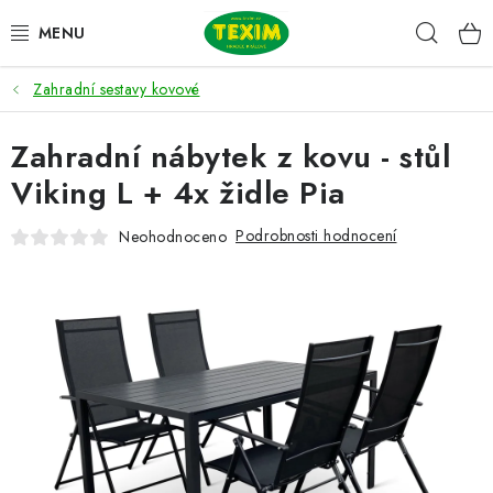
Přejít
Hleda
na
obsah
Zahradní sestavy kovové
ZAHRADNÍ SESTAVY
Zahradní nábytek z kovu - stůl
ŽIDLE
Viking L + 4x židle Pia
STOLY
Podrobnosti hodnocení
Neohodnoceno
LAVICE
LEHÁTKA
POLSTRY
DOPLŇKY