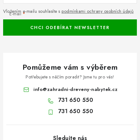
Vložením e-mailu souhlasíte s
podmínkami ochrany osobních údajů
E-mail
CHCI ODEBÍRAT NEWSLETTER
Pomůžeme vám s výběrem
Potřebujete s něčím poradit? Jsme tu pro vás!
info
@
zahradni-dreveny-nabytek.cz
731 650 550
731 650 550