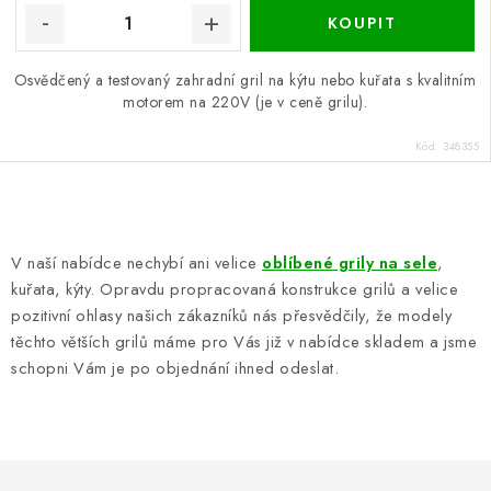
Osvědčený a testovaný zahradní gril na kýtu nebo kuřata s kvalitním
motorem na 220V (je v ceně grilu).
Kód:
348355
O
v
V naší nabídce nechybí ani velice
oblíbené grily na sele
,
l
kuřata, kýty. Opravdu propracovaná konstrukce grilů a velice
á
pozitivní ohlasy našich zákazníků nás přesvědčily, že modely
d
těchto větších grilů máme pro Vás již v nabídce skladem a jsme
a
schopni Vám je po objednání ihned odeslat.
c
í
p
r