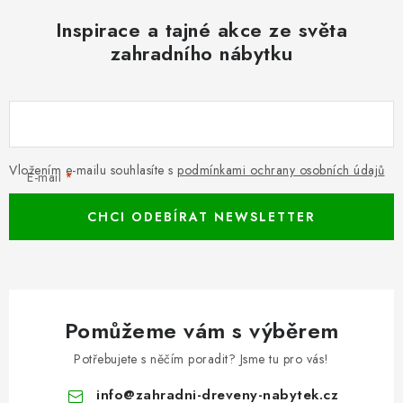
v
Inspirace a tajné akce ze světa
k
zahradního nábytku
y
v
ý
p
i
Vložením e-mailu souhlasíte s
podmínkami ochrany osobních údajů
s
E-mail
u
CHCI ODEBÍRAT NEWSLETTER
Pomůžeme vám s výběrem
Potřebujete s něčím poradit? Jsme tu pro vás!
info
@
zahradni-dreveny-nabytek.cz