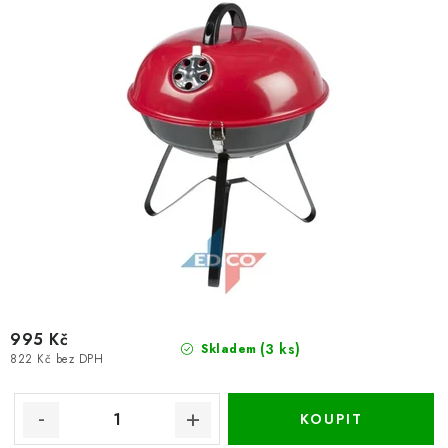
k
u
t
k
ů
t
ů
995 Kč
(3 ks)
Skladem
822 Kč bez DPH