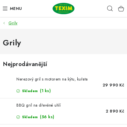
Přejít
Hleda
na
obsah
Grily
ZAHRADNÍ SESTAVY
ŽIDLE
Grily
STOLY
Nejprodávanější
LAVICE
Nerezový gril s motorem na kýtu, kuřata
LEHÁTKA
29 990 Kč
(1 ks)
Skladem
POLSTRY
BBQ gril na dřevěné uhlí
2 890 Kč
DOPLŇKY
(56 ks)
Skladem