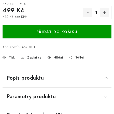
569 Kč
–12 %
499 Kč
412 Kč bez DPH
Měrná cena:
PŘIDAT DO KOŠÍKU
Kód zboží:
34570101
Tisk
Zeptat se
Hlídat
Sdílet
Popis produktu
Parametry produktu