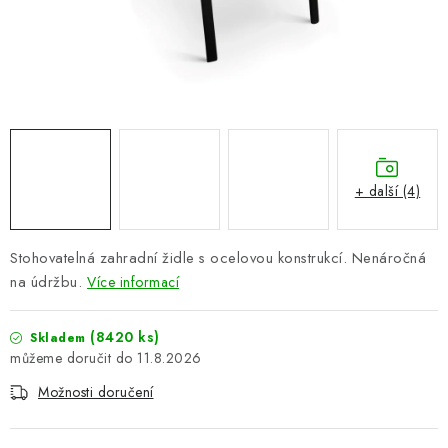
PERGOLY
GRILY
VÝPRODEJ
NOVINKY
+ další (4)
Kontakty
Moje objednávka
Doprava nábytku k Vám
Obchodní podmínky
Podmínky ochrany osobních údajů
Stohovatelná zahradní židle s ocelovou konstrukcí. Nenáročná
Reklamace
Formulář odstoupení od smlouvy
na údržbu.
Více informací
Nákup na splátky ESSOX
(8420 ks)
Skladem
11.8.2026
Možnosti doručení