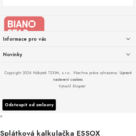
Z
á
p
a
Informace pro vás
t
í
Kontakty
Novinky
Moje objednávka
Nedělejte chyby při zazimování zahradního nábytku. Víme, jak na
Copyright 2026
Nábytek TEXIM, s.r.o.
. Všechna práva vyhrazena.
Upravit
Doprava nábytku k Vám
to!
nastavení cookies
Obchodní podmínky
Vytvořil Shoptet
Nakupujte zahradní nábytek i v zimě
Podmínky ochrany osobních údajů
Podzimní očista a úklid zahradního nábytku
Odstoupit od smlouvy
Reklamace
×
Formulář odstoupení od smlouvy
Splátková kalkulačka ESSOX
Nákup na splátky ESSOX