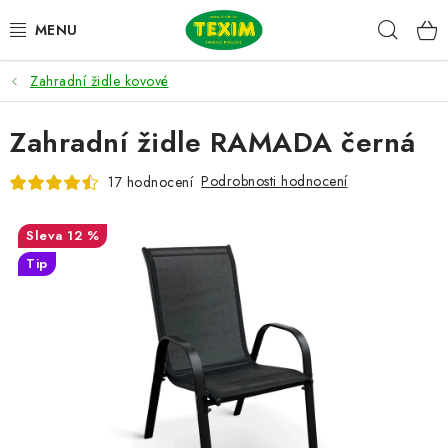
Přejít
Hleda
na
obsah
Zahradní židle kovové
ZAHRADNÍ SESTAVY
Zahradní židle RAMADA černá
ŽIDLE
Podrobnosti hodnocení
17 hodnocení
STOLY
12 %
LAVICE
Tip
LEHÁTKA
POLSTRY
DOPLŇKY