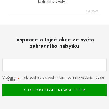
kvalitním provedení!
Kód:
20678
Inspirace a tajné akce ze světa
zahradního nábytku
Vložením e-mailu souhlasíte s
podmínkami ochrany osobních údajů
E-mail
CHCI ODEBÍRAT NEWSLETTER