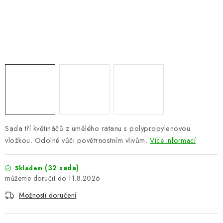
PERGOLY
GRILY
VÝPRODEJ
NOVINKY
Kontakty
Moje objednávka
Doprava nábytku k Vám
Obchodní podmínky
Podmínky ochrany osobních údajů
Sada tří květináčů z umělého ratanu s polypropylenovou
Reklamace
Formulář odstoupení od smlouvy
vložkou. Odolné vůči povětrnostním vlivům.
Více informací
Nákup na splátky ESSOX
(32 sada)
Skladem
11.8.2026
Možnosti doručení