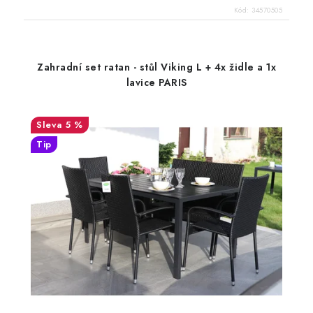
Kód:
34570505
Zahradní set ratan - stůl Viking L + 4x židle a 1x
lavice PARIS
5 %
Tip