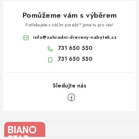
Pomůžeme vám s výběrem
Potřebujete s něčím poradit? Jsme tu pro vás!
info
@
zahradni-dreveny-nabytek.cz
731 650 550
731 650 550
Z
á
p