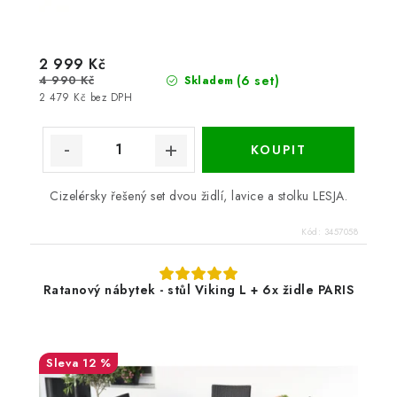
2 999 Kč
4 990 Kč
(6 set)
Skladem
2 479 Kč bez DPH
Cizelérsky řešený set dvou židlí, lavice a stolku LESJA.
Kód:
3457058
Ratanový nábytek - stůl Viking L + 6x židle PARIS
12 %