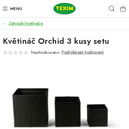
Přejít
Hleda
na
obsah
Zahradní květináče
ZAHRADNÍ SESTAVY
Květináč Orchid 3 kusy setu
ŽIDLE
Podrobnosti hodnocení
Neohodnoceno
STOLY
LAVICE
LEHÁTKA
POLSTRY
DOPLŇKY