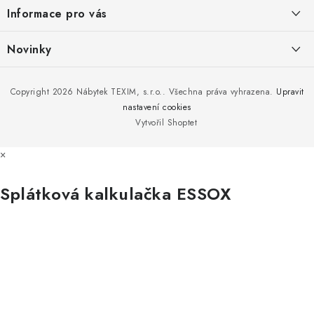
a
Informace pro vás
t
í
Kontakty
Novinky
Moje objednávka
Nedělejte chyby při zazimování zahradního nábytku. Víme, jak na
Copyright 2026
Nábytek TEXIM, s.r.o.
. Všechna práva vyhrazena.
Upravit
Doprava nábytku k Vám
to!
nastavení cookies
Obchodní podmínky
Vytvořil Shoptet
Nakupujte zahradní nábytek i v zimě
Podmínky ochrany osobních údajů
×
Podzimní očista a úklid zahradního nábytku
Reklamace
Splátková kalkulačka ESSOX
Formulář odstoupení od smlouvy
Nákup na splátky ESSOX