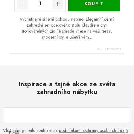
Vychutnejte si letní pohodu naplno. Elegantní černý
zahradní set ocelového stolu Klaudie a čtyř
stohovatelných židlí Ramada vnese na vaši terasu
moderní styl a ušetří vám...
Kód:
34570888S1
Inspirace a tajné akce ze světa
zahradního nábytku
Vložením e-mailu souhlasíte s
podmínkami ochrany osobních údajů
E-mail