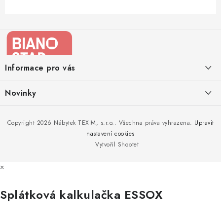
Z
á
p
a
Informace pro vás
t
í
Kontakty
Novinky
Moje objednávka
Nedělejte chyby při zazimování zahradního nábytku. Víme, jak na
Copyright 2026
Nábytek TEXIM, s.r.o.
. Všechna práva vyhrazena.
Upravit
Doprava nábytku k Vám
to!
nastavení cookies
Obchodní podmínky
Vytvořil Shoptet
Nakupujte zahradní nábytek i v zimě
Podmínky ochrany osobních údajů
×
Podzimní očista a úklid zahradního nábytku
Reklamace
Splátková kalkulačka ESSOX
Formulář odstoupení od smlouvy
Nákup na splátky ESSOX