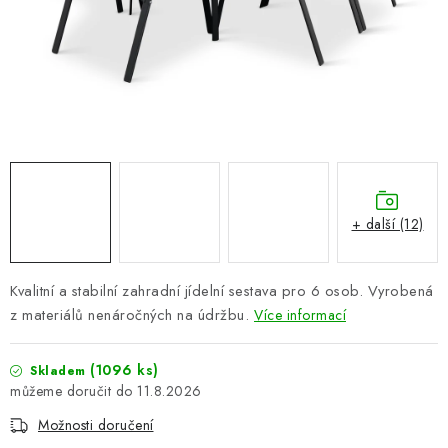
PERGOLY
GRILY
VÝPRODEJ
NOVINKY
Kontakty
Moje objednávka
Doprava nábytku k Vám
+ další (12)
Obchodní podmínky
Podmínky ochrany osobních údajů
Reklamace
Formulář odstoupení od smlouvy
Kvalitní a stabilní zahradní jídelní sestava pro 6 osob. Vyrobená
Nákup na splátky ESSOX
z materiálů nenáročných na údržbu.
Více informací
(1096 ks)
Skladem
11.8.2026
Možnosti doručení