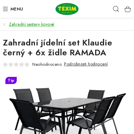
Přejít
Hleda
na
obsah
Zahradní sestavy kovové
ZAHRADNÍ SESTAVY
Zahradní jídelní set Klaudie
ŽIDLE
černý + 6x židle RAMADA
STOLY
Podrobnosti hodnocení
Neohodnoceno
LAVICE
Tip
LEHÁTKA
POLSTRY
DOPLŇKY