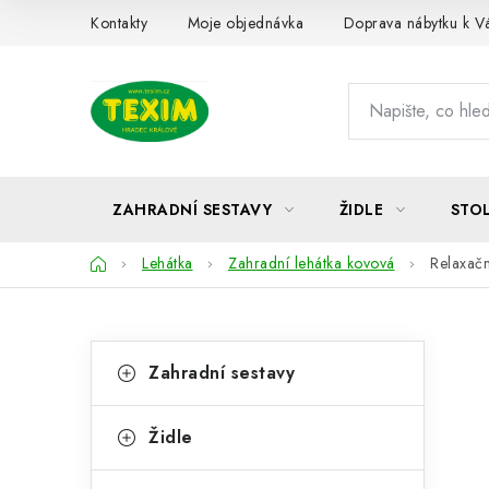
Přejít
Kontakty
Moje objednávka
Doprava nábytku k 
na
obsah
ZAHRADNÍ SESTAVY
ŽIDLE
STO
Domů
Lehátka
Zahradní lehátka kovová
Relaxačn
P
K
Přeskočit
Zahradní sestavy
kategorie
a
o
t
s
Židle
e
t