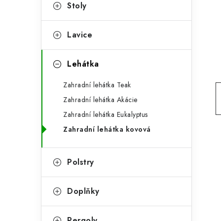
g
Stoly
r
o
a
r
Lavice
n
i
Lehátka
e
n
Zahradní lehátka Teak
í
Zahradní lehátka Akácie
p
Zahradní lehátka Eukalyptus
a
Zahradní lehátka kovová
n
e
Polstry
l
Doplňky
Pergoly