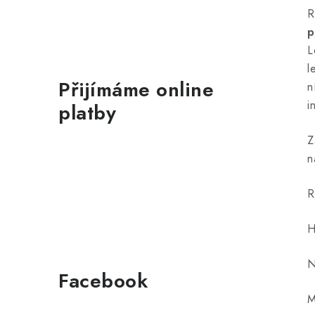
R
p
L
l
Přijímáme online
n
i
platby
Z
n
R
H
N
Facebook
M