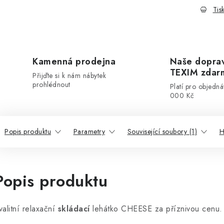
Tis
Kamenná prodejna
Naše dopra
TEXIM zdar
Přijďte si k nám nábytek
prohlédnout
Platí pro objedn
000 Kč
Popis produktu
Parametry
Související soubory (1)
H
Popis produktu
valitní relaxační
skládací
lehátko CHEESE za příznivou cenu.