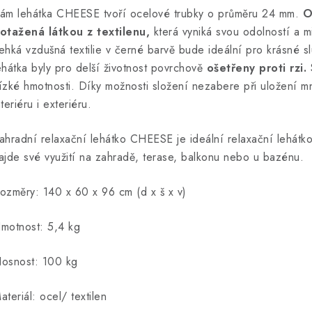
ám lehátka CHEESE tvoří ocelové trubky o průměru 24 mm.
O
otažená látkou z textilenu,
která vyniká svou odolností a m
ehká vzdušná textilie v černé barvě bude ideální pro krásné sl
ehátka byly pro delší životnost povrchově
ošetřeny proti rzi.
ízké hmotnosti. Díky možnosti složení nezabere při uložení 
nteriéru i exteriéru.
ahradní relaxační lehátko CHEESE je ideální relaxační lehátko
ajde své využití na zahradě, terase, balkonu nebo u bazénu.
ozměry: 140 x 60 x 96 cm (d x š x v)
motnost: 5,4 kg
osnost: 100 kg
ateriál: ocel/ textilen