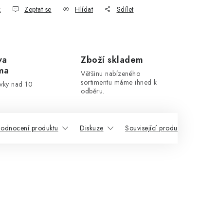
k
Zeptat se
Hlídat
Sdílet
va
Zboží skladem
ma
Většinu nabízeného
sortimentu máme ihned k
ávky nad 10
odběru.
odnocení produktu
Diskuze
Související produkty
Pod