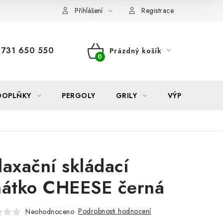
Reklamace
Formulář odstoupení od smlouvy
Nákup na sp
Přihlášení
Registrace
731 650 550
Prázdný košík
NÁKUPNÍ
KOŠÍK
DOPLŇKY
PERGOLY
GRILY
VÝPRODEJ
laxační skládací
hátko CHEESE černá
Podrobnosti hodnocení
Neohodnoceno