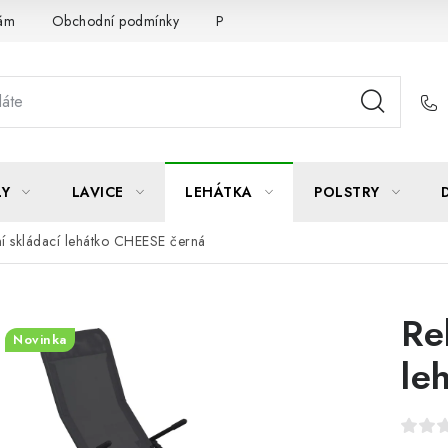
Vám
Obchodní podmínky
Podmínky ochrany osobních údajů
LY
LAVICE
LEHÁTKA
POLSTRY
í skládací lehátko CHEESE černá
Re
Novinka
le