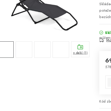
Skládac
potažen
bezúdr
Sk
Mo
+ další (1)
6
578
Mě
Kód zbo