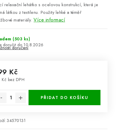
í relaxační lehátko s ocelovou konstrukcí, která je
á látkou z textilenu. Použity lehké a téměř
Více informací
žbové materiály.
ladem
(503 ks)
10.8.2026
žnosti doručení
99 Kč
 Kč bez DPH
rná cena:
PŘIDAT DO KOŠÍKU
ží:
34570131