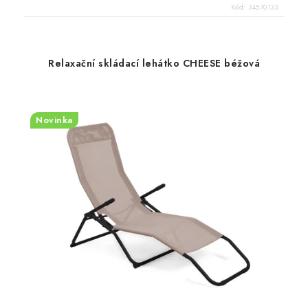
Kód:
34570133
Relaxační skládací lehátko CHEESE béžová
Novinka