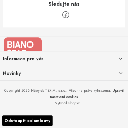
Z
á
p
a
Informace pro vás
t
í
Kontakty
Novinky
Moje objednávka
Nedělejte chyby při zazimování zahradního nábytku. Víme, jak na
Copyright 2026
Nábytek TEXIM, s.r.o.
. Všechna práva vyhrazena.
Upravit
Doprava nábytku k Vám
to!
nastavení cookies
Obchodní podmínky
Vytvořil Shoptet
Nakupujte zahradní nábytek i v zimě
Podmínky ochrany osobních údajů
Podzimní očista a úklid zahradního nábytku
Odstoupit od smlouvy
Reklamace