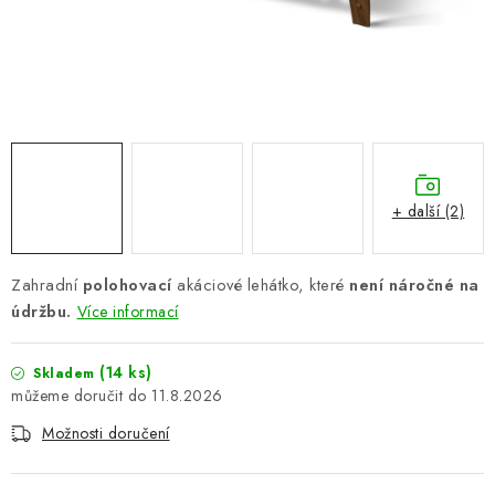
PERGOLY
GRILY
VÝPRODEJ
NOVINKY
+ další (2)
Kontakty
Moje objednávka
Doprava nábytku k Vám
Obchodní podmínky
Podmínky ochrany osobních údajů
Zahradní
polohovací
akáciové lehátko, které
není náročné na
Reklamace
Formulář odstoupení od smlouvy
údržbu.
Více informací
Nákup na splátky ESSOX
(14 ks)
Skladem
11.8.2026
Možnosti doručení