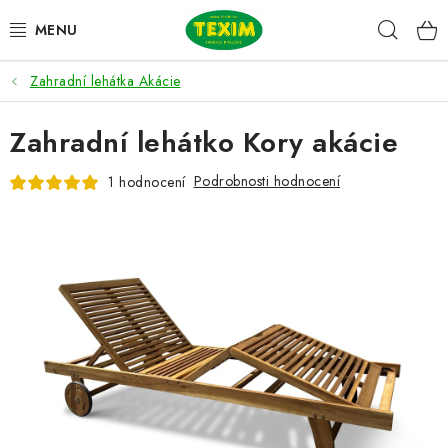
Přejít
Hleda
na
obsah
Zahradní lehátka Akácie
ZAHRADNÍ SESTAVY
Zahradní lehátko Kory akácie
ŽIDLE
Podrobnosti hodnocení
1 hodnocení
STOLY
LAVICE
LEHÁTKA
POLSTRY
DOPLŇKY