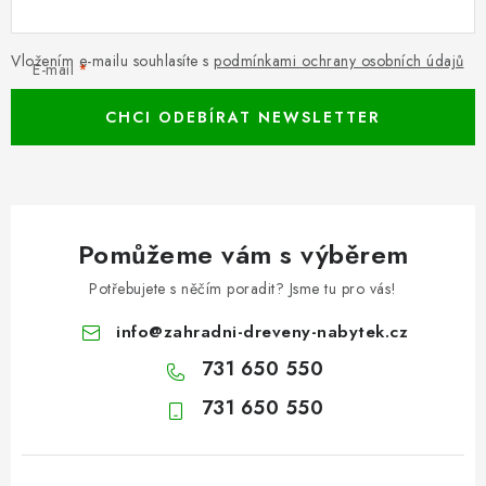
Vložením e-mailu souhlasíte s
podmínkami ochrany osobních údajů
E-mail
CHCI ODEBÍRAT NEWSLETTER
Pomůžeme vám s výběrem
Potřebujete s něčím poradit? Jsme tu pro vás!
info
@
zahradni-dreveny-nabytek.cz
731 650 550
731 650 550