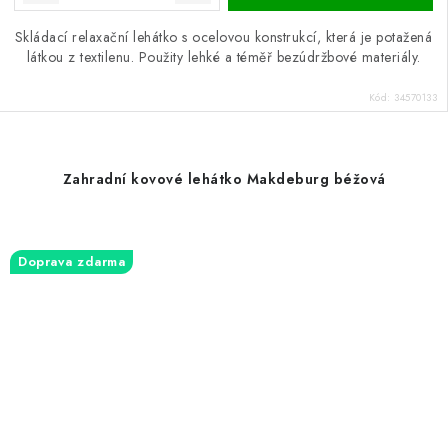
Skládací relaxační lehátko s ocelovou konstrukcí, která je potažená
látkou z textilenu. Použity lehké a téměř bezúdržbové materiály.
Kód:
34570133
Zahradní kovové lehátko Makdeburg béžová
Doprava zdarma