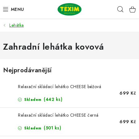
Přejít
Hleda
na
obsah
Lehátka
ZAHRADNÍ SESTAVY
ŽIDLE
Zahradní lehátka kovová
STOLY
Nejprodávanější
LAVICE
Relaxační skládací lehátko CHEESE béžová
LEHÁTKA
699 Kč
(442 ks)
Skladem
POLSTRY
Relaxační skládací lehátko CHEESE černá
699 Kč
DOPLŇKY
(501 ks)
Skladem