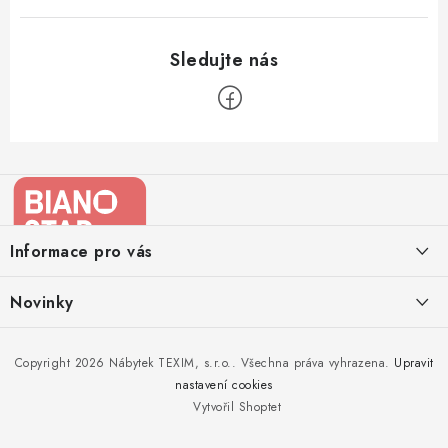
Z
á
p
a
Informace pro vás
t
í
Kontakty
Novinky
Moje objednávka
Nedělejte chyby při zazimování zahradního nábytku. Víme, jak na
Copyright 2026
Nábytek TEXIM, s.r.o.
. Všechna práva vyhrazena.
Upravit
Doprava nábytku k Vám
to!
nastavení cookies
Obchodní podmínky
Vytvořil Shoptet
Nakupujte zahradní nábytek i v zimě
Podmínky ochrany osobních údajů