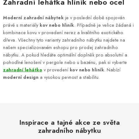
Zahradní lehátka hliník nebo ocel
l
á
Moderní zahradní nábytek
je v poslední době spojován
d
právě s materiály
kov nebo hliník
. Případně je velice žádaná i
a
kombinace kovu v provedení nerez a kvalitního exotického
c
dřeva. Všechny tyto varianty zahradního nábytku najdete na
í
našem specializovaném eshopu pro prodej zahradního
p
nábytku. A pokud hledáte optimální doplněk pro absolutní a
pohodlné lenošení v pergole nebo u bazénu, pak si vyberte
r
zahradní lehátko
v provedení
kov nebo hliník
. Nabízí
v
moderní design
a vysokou pevnost a stabilitu.
k
y
v
ý
p
i
Inspirace a tajné akce ze světa
s
zahradního nábytku
u