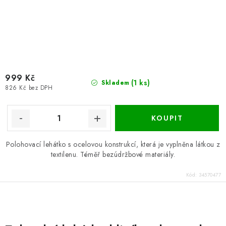
999 Kč
(1 ks)
Skladem
826 Kč bez DPH
Polohovací lehátko s ocelovou konstrukcí, která je vyplněna látkou z
textilenu. Téměř bezúdržbové materiály.
Kód:
34570477
O
v