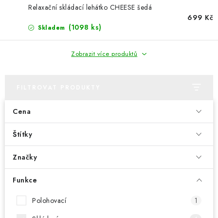
PERGOLY
Relaxační skládací lehátko CHEESE šedá
699 Kč
GRILY
(1098 ks)
Skladem
VÝPRODEJ
Zobrazit více produktů
NOVINKY
FILTROVAT PRODUKTY
Kontakty
Moje objednávka
Doprava nábytku k Vám
Cena
Obchodní podmínky
Podmínky ochrany osobních údajů
Reklamace
Štítky
Formulář odstoupení od smlouvy
Nákup na splátky ESSOX
Značky
Funkce
Polohovací
1