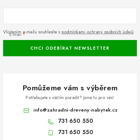
Vložením e-mailu souhlasíte s
podmínkami ochrany osobních údajů
E-mail
CHCI ODEBÍRAT NEWSLETTER
Pomůžeme vám s výběrem
Potřebujete s něčím poradit? Jsme tu pro vás!
info
@
zahradni-dreveny-nabytek.cz
731 650 550
731 650 550