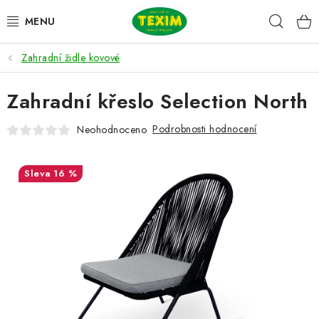
Přejít
Hleda
na
obsah
Zahradní židle kovové
ZAHRADNÍ SESTAVY
Zahradní křeslo Selection North
ŽIDLE
Podrobnosti hodnocení
Neohodnoceno
STOLY
LAVICE
16 %
LEHÁTKA
POLSTRY
DOPLŇKY