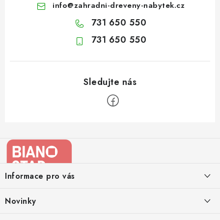
info
@
zahradni-dreveny-nabytek.cz
731 650 550
731 650 550
Z
á
p
a
Informace pro vás
t
í
Kontakty
Novinky
Moje objednávka