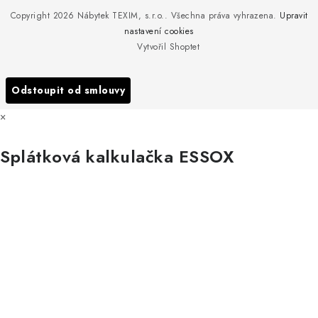
Nedělejte chyby při zazimování zahradního nábytku. Víme, jak na
Copyright 2026
Nábytek TEXIM, s.r.o.
. Všechna práva vyhrazena.
Upravit
Doprava nábytku k Vám
to!
nastavení cookies
Obchodní podmínky
Vytvořil Shoptet
Nakupujte zahradní nábytek i v zimě
Podmínky ochrany osobních údajů
Podzimní očista a úklid zahradního nábytku
Odstoupit od smlouvy
Reklamace
×
Formulář odstoupení od smlouvy
Splátková kalkulačka ESSOX
Nákup na splátky ESSOX