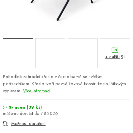
PERGOLY
GRILY
VÝPRODEJ
NOVINKY
+ další (9)
Kontakty
Moje objednávka
Doprava nábytku k Vám
Obchodní podmínky
Podmínky ochrany osobních údajů
Pohodlné zahradní křeslo v černé barvě se světlým
Reklamace
Formulář odstoupení od smlouvy
podsedákem. Křeslo tvoří pevná kovová konstrukce s látkovým
výpletem.
Více informací
Nákup na splátky ESSOX
(39 ks)
Skladem
7.8.2026
Možnosti doručení