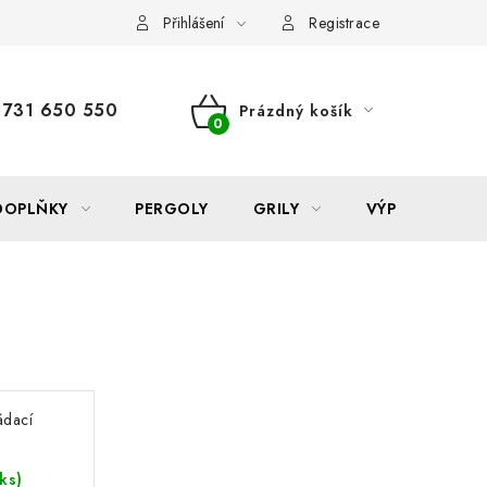
Reklamace
Formulář odstoupení od smlouvy
Nákup na sp
Přihlášení
Registrace
731 650 550
Prázdný košík
NÁKUPNÍ
KOŠÍK
DOPLŇKY
PERGOLY
GRILY
VÝPRODEJ
ádací
ks)