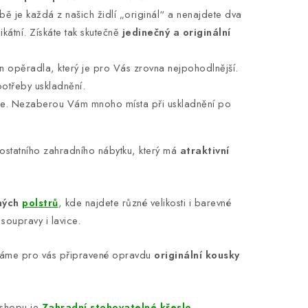
obě je každá z našich židlí „originál“ a nenajdete dva
kátní. Získáte tak skutečně
jedinečný a originální
on opěradla, který je pro Vás zrovna nejpohodlnější.
otřeby uskladnění.
be. Nezaberou Vám mnoho místa při uskladnění po
i ostatního zahradního nábytku, který má
atraktivní
ných
polstrů
, kde najdete různé velikosti i barevné
soupravy i lavice.
áme pro vás připravené opravdu
originální kousky
shopu je
Zahradní stohovatelné křeslo