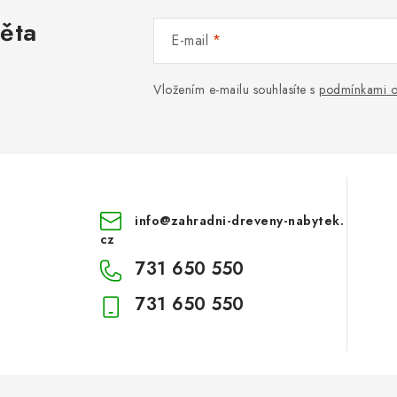
věta
E-mail
Vložením e-mailu souhlasíte s
podmínkami o
info
@
zahradni-dreveny-nabytek.
cz
731 650 550
731 650 550