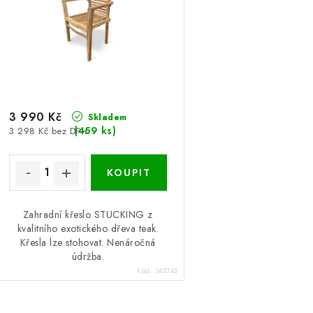
p
r
r
o
o
d
d
u
u
3 990 Kč
k
Skladem
(459 ks)
3 298 Kč bez DPH
k
t
ů
ů
Zahradní křeslo STUCKING z
kvalitního exotického dřeva teak.
Křesla lze stohovat. Nenáročná
údržba.
Kód:
345745