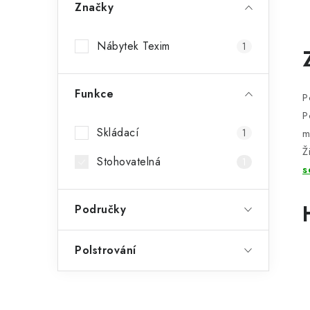
Značky
Nábytek Texim
1
l
Funkce
P
P
Skládací
m
1
Ž
Stohovatelná
1
s
í
Područky
r
Polstrování