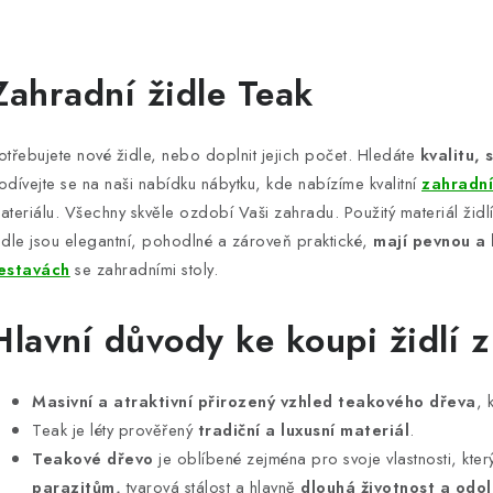
O
v
Zahradní židle Teak
á
otřebujete nové židle, nebo doplnit jejich počet. Hledáte
kvalitu, 
d
odívejte se na naši nabídku nábytku, kde nabízíme kvalitní
zahradní
a
ateriálu. Všechny skvěle ozdobí Vaši zahradu. Použitý materiál ži
idle jsou elegantní, pohodlné a zároveň praktické,
mají pevnou a 
c
estavách
se zahradními stoly.
p
Hlavní důvody ke koupi židlí z
v
Masivní a atraktivní přirozený vzhled teakového dřeva
, 
k
Teak je léty prověřený
tradiční a luxusní materiál
.
Teakové dřevo
je oblíbené zejména pro svoje vlastnosti, kter
y
parazitům,
tvarová stálost a hlavně
dlouhá životnost a odol