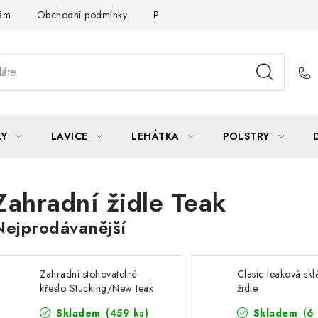
Vám
Obchodní podmínky
Podmínky ochrany osobních údajů
LY
LAVICE
LEHÁTKA
POLSTRY
Zahradní židle Teak
Nejprodávanější
Zahradní stohovatelné
Clasic teaková skl
křeslo Stucking/New teak
židle
Skladem
(459 ks)
Skladem
(6 