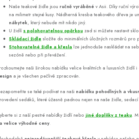
v
Naše teakové židle jsou
ručně vyráběné
v Asii. Díky ruční výr
ý
na milimetr stejné kusy. Nádherná kresba teakového dřeva je uni
p
nábytek
, který nebude mít nikdo jiný.
U židlí
s polohovatelnou opěrkou
zad si můžete nastavit skl
Skládací židle
složíte do minimálních úložných rozměrů pro p
s
Stohovatelné židle a křesla
lze jednoduše naskládat na se
u
sezóně nebo při převážení.
rozkoumejte naši širokou nabídku velice kvalitních a luxusních židlí 
esign
a je všechen pečlivě zpracován.
ezapomeňte se také podívat na naši
nabídku pohodlných a vkus
rovedení sedáků, které úžasně padnou nejen na naše židle, sedací 
yberte si z naší pestré nabídky židlí nebo
jiné doplňky z teaku
. M
a velice výhodné ceny
.
louhodobě
nejprodávanější teakové křeslo
v nabídce našeho e