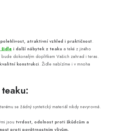
spolehlivost, atraktivní vzhled i praktičnost
.
 židle
i další nábytek z teaku
a také z jiného
dlí bude dokonalým doplňkem Vašich zahrad i teras.
kvalitní konstrukci
. Židle nabízíme i v mnoha
 teaku:
kterému se žádný syntetický materiál nikdy nevyrovná.
ými jsou
tvrdost, odolnost proti škůdcům a
nost proti povětrnostním vlivům.