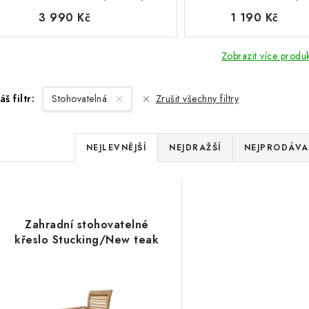
3 990 Kč
1 190 Kč
Zobrazit více produ
áš filtr:
Stohovatelná
Zrušit všechny filtry
Ř
NEJLEVNĚJŠÍ
NEJDRAŽŠÍ
NEJPRODÁVA
a
V
z
ý
e
Zahradní stohovatelné
p
křeslo Stucking/New teak
n
í
s
p