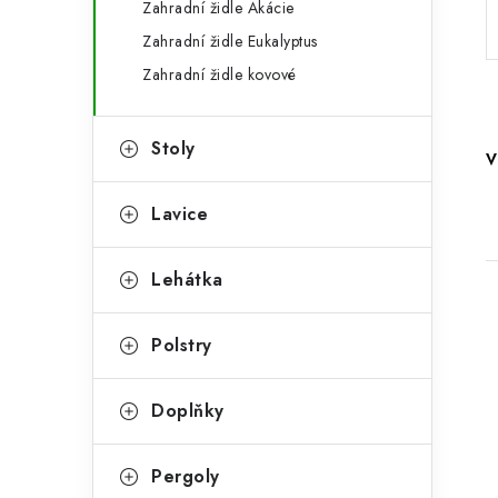
Zahradní židle Akácie
a
r
Zahradní židle Eukalyptus
n
i
Zahradní židle kovové
e
n
í
Stoly
V
p
Lavice
a
n
Lehátka
e
Polstry
l
Doplňky
i
Pergoly