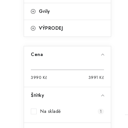
Grily
VÝPRODEJ
Cena
t
3990
Kč
3991
Kč
Štítky
Na skladě
1