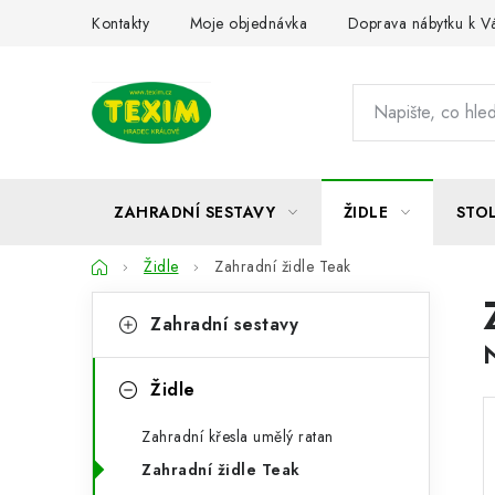
Přejít
Kontakty
Moje objednávka
Doprava nábytku k 
na
obsah
ZAHRADNÍ SESTAVY
ŽIDLE
STO
Domů
Židle
Zahradní židle Teak
P
K
Přeskočit
Zahradní sestavy
kategorie
a
o
t
s
Židle
e
t
Zahradní křesla umělý ratan
g
r
Zahradní židle Teak
o