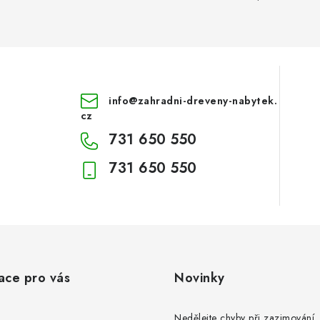
info
@
zahradni-dreveny-nabytek.
cz
731 650 550
731 650 550
ace pro vás
Novinky
Nedělejte chyby při zazimování