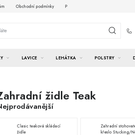
Vám
Obchodní podmínky
Podmínky ochrany osobních údajů
LY
LAVICE
LEHÁTKA
POLSTRY
Zahradní židle Teak
Nejprodávanější
Clasic teaková skládací
Zahradní stohovat
židle
křeslo Stucking/N