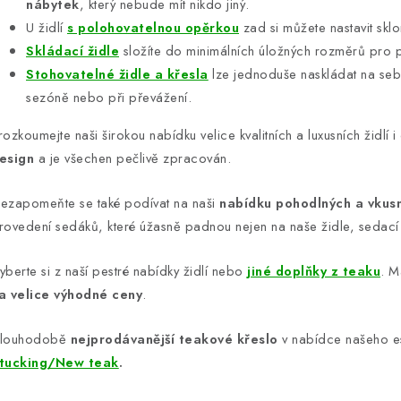
nábytek
, který nebude mít nikdo jiný.
U židlí
s polohovatelnou opěrkou
zad si můžete nastavit skl
Skládací židle
složíte do minimálních úložných rozměrů pro p
Stohovatelné židle a křesla
lze jednoduše naskládat na se
sezóně nebo při převážení.
rozkoumejte naši širokou nabídku velice kvalitních a luxusních židlí 
esign
a je všechen pečlivě zpracován.
ezapomeňte se také podívat na naši
nabídku pohodlných a vkus
rovedení sedáků, které úžasně padnou nejen na naše židle, sedací 
yberte si z naší pestré nabídky židlí nebo
jiné doplňky z teaku
. M
a velice výhodné ceny
.
louhodobě
nejprodávanější teakové křeslo
v nabídce našeho e
tucking/New teak
.