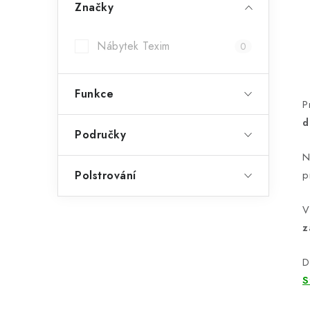
Značky
Nábytek Texim
0
Funkce
P
d
Područky
N
Polstrování
p
V
z
D
S