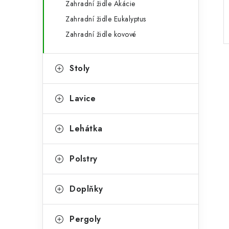
Zahradní židle Akácie
a
r
Zahradní židle Eukalyptus
n
i
Zahradní židle kovové
e
n
í
Stoly
p
Lavice
a
n
Lehátka
e
Polstry
l
Doplňky
Pergoly