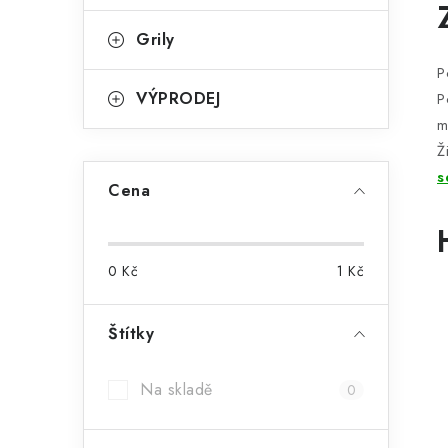
Grily
P
VÝPRODEJ
P
m
Ž
s
Cena
0
Kč
1
Kč
Štítky
Na skladě
0