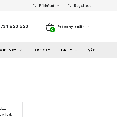
Reklamace
Formulář odstoupení od smlouvy
Nákup na sp
Přihlášení
Registrace
731 650 550
Prázdný košík
NÁKUPNÍ
KOŠÍK
DOPLŇKY
PERGOLY
GRILY
VÝPRODEJ
elné
ew teak