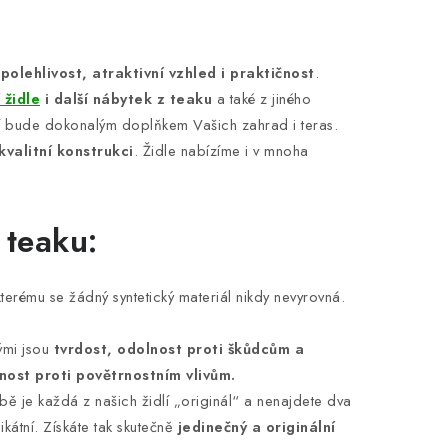
spolehlivost, atraktivní vzhled i praktičnost
.
 židle
i další nábytek z teaku
a také z jiného
dlí bude dokonalým doplňkem Vašich zahrad i teras.
kvalitní konstrukci
. Židle nabízíme i v mnoha
 teaku:
kterému se žádný syntetický materiál nikdy nevyrovná.
ými jsou
tvrdost, odolnost proti škůdcům a
nost proti povětrnostním vlivům.
obě je každá z našich židlí „originál“ a nenajdete dva
kátní. Získáte tak skutečně
jedinečný a originální