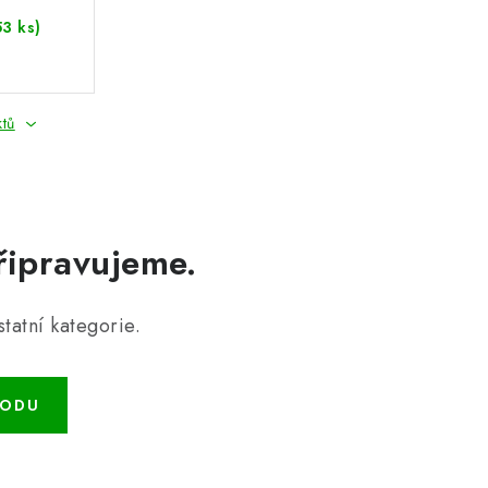
53 ks)
ktů
řipravujeme.
tatní kategorie.
HODU