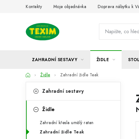
Přejít
Kontakty
Moje objednávka
Doprava nábytku k 
na
obsah
ZAHRADNÍ SESTAVY
ŽIDLE
STO
Domů
Židle
Zahradní židle Teak
P
K
Přeskočit
Zahradní sestavy
kategorie
a
o
t
s
Židle
e
t
Zahradní křesla umělý ratan
g
r
Zahradní židle Teak
o