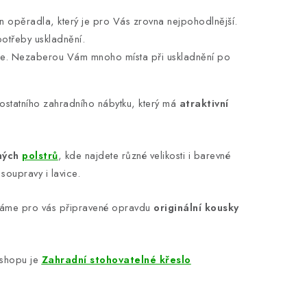
on opěradla, který je pro Vás zrovna nejpohodlnější.
otřeby uskladnění.
be. Nezaberou Vám mnoho místa při uskladnění po
i ostatního zahradního nábytku, který má
atraktivní
ných
polstrů
, kde najdete různé velikosti i barevné
soupravy i lavice.
áme pro vás připravené opravdu
originální kousky
shopu je
Zahradní stohovatelné křeslo