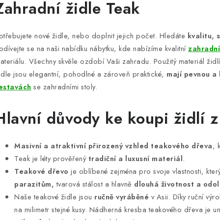
Zahradní židle Teak
otřebujete nové židle, nebo doplnit jejich počet. Hledáte
kvalitu, 
odívejte se na naši nabídku nábytku, kde nabízíme kvalitní
zahradní
ateriálu. Všechny skvěle ozdobí Vaši zahradu. Použitý materiál ži
idle jsou elegantní, pohodlné a zároveň praktické,
mají pevnou a 
estavách
se zahradními stoly.
Hlavní důvody ke koupi židlí z
Masivní a atraktivní přirozený vzhled teakového dřeva
, 
Teak je léty prověřený
tradiční a luxusní materiál
.
Teakové dřevo
je oblíbené zejména pro svoje vlastnosti, kter
parazitům,
tvarová stálost a hlavně
dlouhá životnost a odol
Naše teakové židle jsou
ručně vyráběné
v Asii. Díky ruční výr
na milimetr stejné kusy. Nádherná kresba teakového dřeva je uni