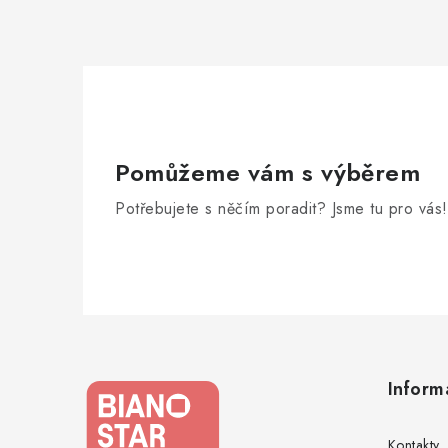
Pomůžeme vám s výběrem
Potřebujete s něčím poradit? Jsme tu pro vás!
Z
á
Inform
p
a
Kontakty