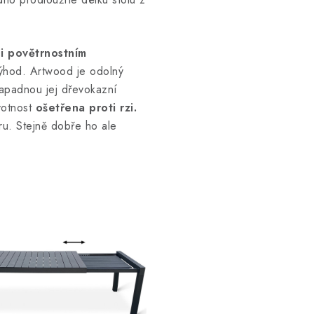
i povětrnostním
ýhod. Artwood je odolný
napadnou jej dřevokazní
ivotnost
ošetřena proti rzi.
u. Stejně dobře ho ale