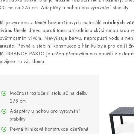
00 cm na 275 cm. Adaptéry u nohou pro vyrovnání stability.
tůl je vyroben z téměř bezúdržbových materiálů
odolných vůč
livům.
Umělé dřevo oproti tomu přírodnímu skýtá celou řadu v
ovětrnostním vlivům. Nevyšisuje barvu, nepropustí vodu a ne
arazité. Pevná a stabilní konstrukce z hliníku byla pro delší ž
tůl GRANDE PASTO je určen především pro použití v exteriér
yužijete i u vás doma.
Možnost rozložení stolu až na délku
275 cm
Adaptéry u nohou pro vyrovnání
stability
Pevná hliníková konstrukce ošetřená