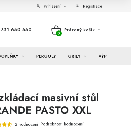
Reklamace
Formulář odstoupení od smlouvy
Nákup na sp
Přihlášení
Registrace
731 650 550
Prázdný košík
NÁKUPNÍ
KOŠÍK
DOPLŇKY
PERGOLY
GRILY
VÝPRODEJ
zkládací masivní stůl
ANDE PASTO XXL
Podrobnosti hodnocení
2 hodnocení