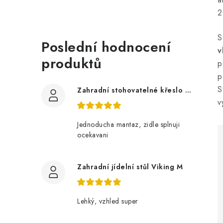
2
S
Poslední hodnocení
v
produktů
p
p
S
Zahradní stohovatelné křeslo LUCY z akácie
v
Jednoducha mantaz, zidle splnuji
ocekavani
Zahradní jídelní stůl Viking M
Lehký, vzhled super