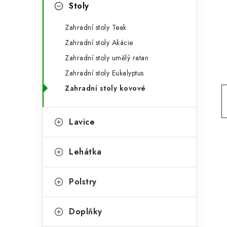
g
Stoly
r
o
Zahradní stoly Teak
a
r
Zahradní stoly Akácie
n
i
Zahradní stoly umělý ratan
e
n
Zahradní stoly Eukalyptus
í
Zahradní stoly kovové
p
Lavice
a
n
Lehátka
e
Polstry
l
Doplňky