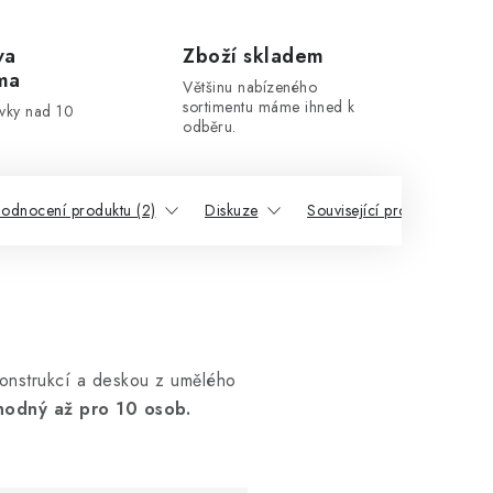
va
Zboží skladem
ma
Většinu nabízeného
sortimentu máme ihned k
ávky nad 10
odběru.
odnocení produktu (2)
Diskuze
Související produkty
konstrukcí a deskou z umělého
hodný až pro 10 osob.