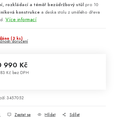
í, rozkládací a téměř bezúdržbový stůl
pro 10
iníková konstrukce
a deska stolu z umělého dřeva
Více informací
d.
dáno
(3 ks)
žnosti doručení
0 990 Kč
83 Kč bez DPH
rná cena:
ží:
3457052
k
Zeptat se
Hlídat
Sdílet