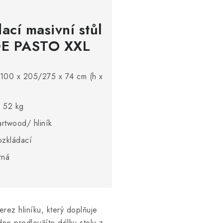
ací masivní stůl
E PASTO XXL
100 x 205/275 x 74 cm (h x
 52 kg
artwood/ hliník
ozkládací
rná
rez hliníku, který doplňuje
no prodloužíte délku stolu z