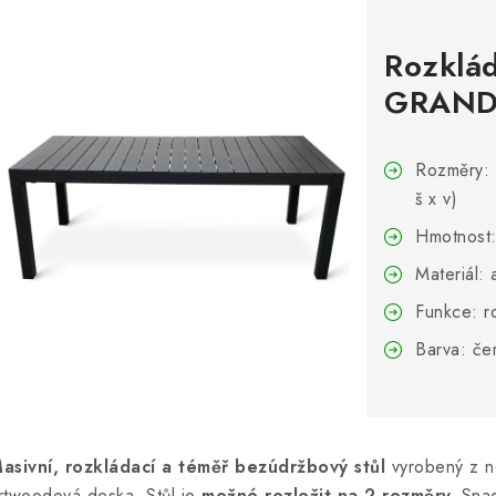
Rozklád
GRAND
Rozměry: 
š x v)
Hmotnost:
Materiál: 
Funkce: r
Barva: če
asivní, rozkládací a téměř bezúdržbový stůl
vyrobený z ne
rtwoodová deska. Stůl je
možné rozložit na 2 rozměry.
Snad