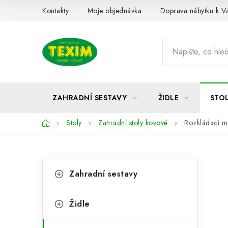
Přejít
Kontakty
Moje objednávka
Doprava nábytku k 
na
obsah
ZAHRADNÍ SESTAVY
ŽIDLE
STO
Domů
Stoly
Zahradní stoly kovové
Rozkládací m
P
K
Přeskočit
Zahradní sestavy
kategorie
a
o
t
s
Židle
e
t