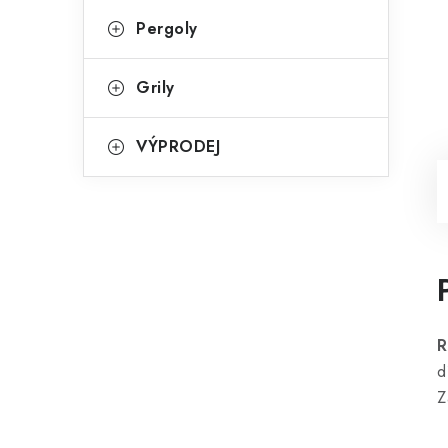
Pergoly
Grily
VÝPRODEJ
R
d
Z