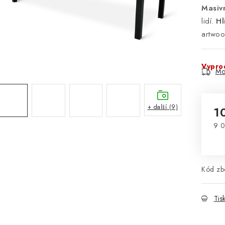
Masivn
lidí.
Hl
artwoo
Vypro
Mo
+ další (9)
1
9 0
Mě
Kód zbo
Tis