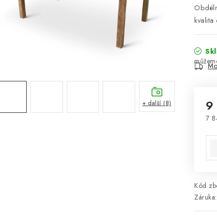
Obdéln
kvalita
Sk
Mo
9
+ další (8)
7 8
Mě
Kód zbo
Záruka
: