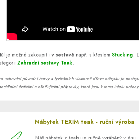
tůl je možné zakoupit i
v sestavě
např. s křeslem
Stucking
. 
ategorii
Zahradní sestavy Teak
.
ro uchování původní barvy a fyzikálních vlastností dřeva nábytku je nezby
peciálními čistícími a ošetřujícími přípravky, které jsou k tomu účelu určeny
Nábytek TEXIM teak - ruční výroba
Náš nábytek z teaku je ručně vyráběný v Asii