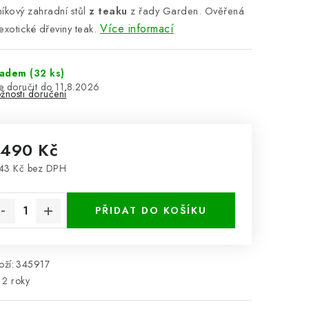
íkový zahradní stůl
z teaku
z řady Garden. Ověřená
Více informací
 exotické dřeviny teak.
ladem
(32 ks)
11.8.2026
žnosti doručení
 490 Kč
43 Kč bez DPH
rná cena:
PŘIDAT DO KOŠÍKU
ží:
345917
2 roky