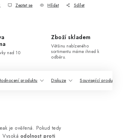
k
Zeptat se
Hlídat
Sdílet
va
Zboží skladem
ma
Většinu nabízeného
sortimentu máme ihned k
ávky nad 10
odběru.
odnocení produktu
Diskuze
Související produkty
Po
teak je ověřená. Pokud tedy
í. Vysoká
odolnost proti