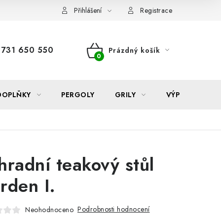
Reklamace
Formulář odstoupení od smlouvy
Nákup na sp
Přihlášení
Registrace
731 650 550
Prázdný košík
NÁKUPNÍ
KOŠÍK
DOPLŇKY
PERGOLY
GRILY
VÝPRODEJ
hradní teakový stůl
rden I.
Podrobnosti hodnocení
Neohodnoceno