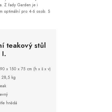
a. Z řady Garden je i
m optimální pro 4-6 osob. S
í teakový stůl
I.
90 x 150 x 75 cm (h x š x v)
 28,5 kg
teak
evný
ětle hnědá