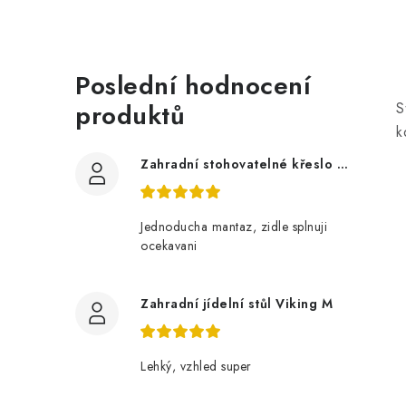
Poslední hodnocení
produktů
S
k
Zahradní stohovatelné křeslo LUCY z akácie
Jednoducha mantaz, zidle splnuji
ocekavani
Zahradní jídelní stůl Viking M
Lehký, vzhled super