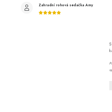
Zahradní rohová sedačka Amy
S
k
P
s