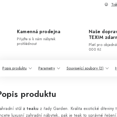
Tis
Kamenná prodejna
Naše dopra
TEXIM zdar
Přijďte si k nám nábytek
prohlédnout
Platí pro objedn
000 Kč
Popis produktu
Parametry
Související soubory (2)
H
Popis produktu
ahradní stůl
z teaku
z řady Garden. Kvalita exotické dřeviny 
hcete luxusní zahradní nábytek, pak je teak to správné řešen