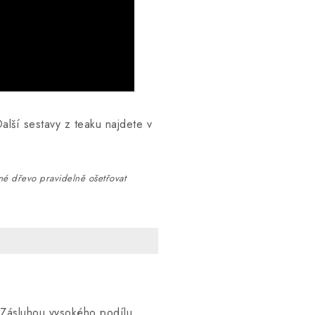
Další sestavy z teaku najdete v
tné dřevo pravidelně ošetřovat
.
. Zásluhou vysokého podílu