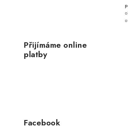
p
o
o
Přijímáme online
platby
Facebook