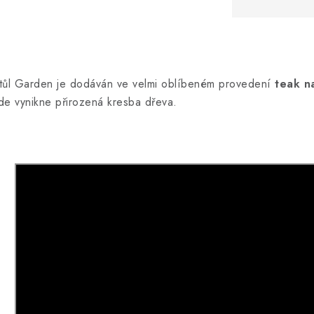
tůl Garden je dodáván ve velmi oblíbeném provedení
teak na
de vynikne přirozená kresba dřeva.