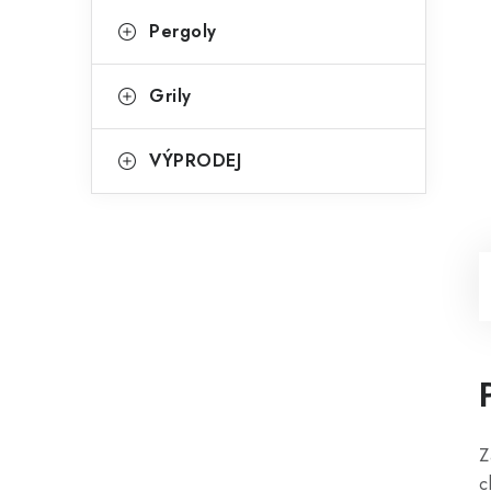
Pergoly
Grily
VÝPRODEJ
Z
c