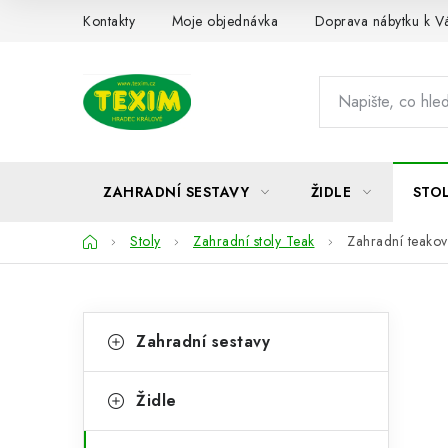
Přejít
Kontakty
Moje objednávka
Doprava nábytku k 
na
obsah
ZAHRADNÍ SESTAVY
ŽIDLE
STO
Domů
Stoly
Zahradní stoly Teak
Zahradní teakov
P
K
Přeskočit
Zahradní sestavy
kategorie
a
o
t
s
Židle
e
t