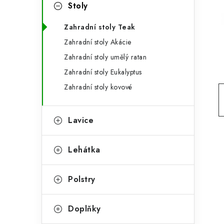
g
Stoly
r
o
Zahradní stoly Teak
a
r
Zahradní stoly Akácie
n
i
Zahradní stoly umělý ratan
e
n
Zahradní stoly Eukalyptus
í
Zahradní stoly kovové
p
Lavice
a
n
Lehátka
e
Polstry
l
Doplňky