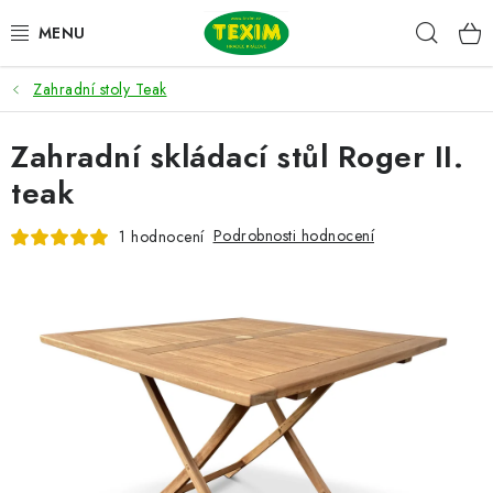
Přejít
Hleda
na
obsah
Zahradní stoly Teak
ZAHRADNÍ SESTAVY
Zahradní skládací stůl Roger II.
ŽIDLE
teak
STOLY
Podrobnosti hodnocení
1 hodnocení
LAVICE
LEHÁTKA
POLSTRY
DOPLŇKY