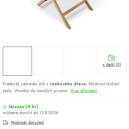
PERGOLY
GRILY
VÝPRODEJ
NOVINKY
Kontakty
Moje objednávka
Doprava nábytku k Vám
+ další (5)
Obchodní podmínky
Podmínky ochrany osobních údajů
Reklamace
Formulář odstoupení od smlouvy
Praktický zahradní stůl z
teakového dřeva.
Možnost složení
Nákup na splátky ESSOX
stolu. Vhodný do menších prostor.
Více informací
(9 ks)
Skladem
12.8.2026
Možnosti doručení