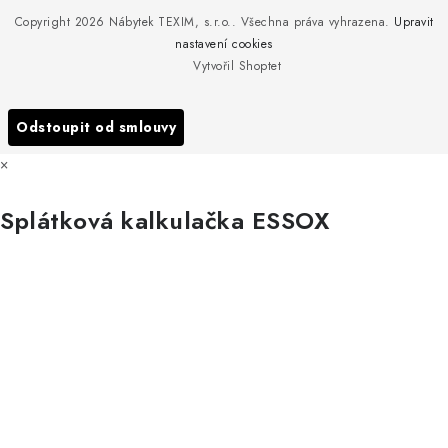
Nedělejte chyby při zazimování zahradního nábytku. Víme, jak na
Copyright 2026
Nábytek TEXIM, s.r.o.
. Všechna práva vyhrazena.
Upravit
Doprava nábytku k Vám
to!
nastavení cookies
Obchodní podmínky
Vytvořil Shoptet
Nakupujte zahradní nábytek i v zimě
Podmínky ochrany osobních údajů
Podzimní očista a úklid zahradního nábytku
Odstoupit od smlouvy
Reklamace
×
Formulář odstoupení od smlouvy
Splátková kalkulačka ESSOX
Nákup na splátky ESSOX