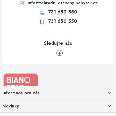
info
@
zahradni-dreveny-nabytek.cz
731 650 550
731 650 550
Z
á
p
a
Informace pro vás
t
í
Kontakty
Novinky
Moje objednávka