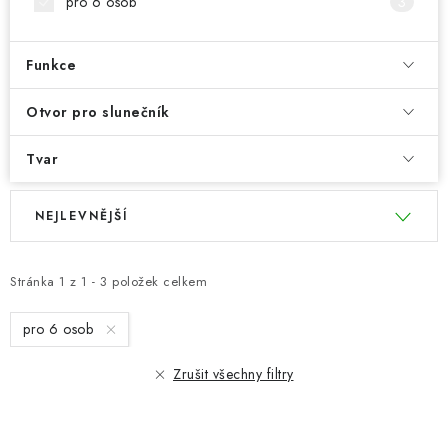
pro 6 osob
3
Funkce
Otvor pro slunečník
Tvar
V
Ř
NEJLEVNĚJŠÍ
ý
a
p
z
i
e
Stránka
1
z
1
-
3
položek celkem
s
n
pro 6 osob
p
í
r
p
Zrušit všechny filtry
o
r
d
o