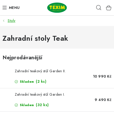
Přejít
Hleda
na
obsah
Stoly
ZAHRADNÍ SESTAVY
ŽIDLE
Zahradní stoly Teak
STOLY
Nejprodávanější
LAVICE
Zahradní teakový stůl Garden II.
LEHÁTKA
10 990 Kč
(2 ks)
Skladem
POLSTRY
Zahradní teakový stůl Garden I.
9 490 Kč
DOPLŇKY
(32 ks)
Skladem