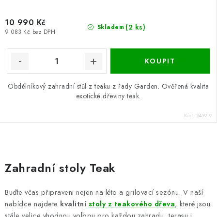
10 990 Kč
(2 ks)
Skladem
9 083 Kč bez DPH
Obdélníkový zahradní stůl z teaku z řady Garden. Ověřená kvalita
exotické dřeviny teak.
Kód:
345919
O
v
Zahradní stoly Teak
l
á
Buďte včas připraveni nejen na léto a grilovací sezónu. V naší
d
nabídce najdete
kvalitní
stoly z teakového dřeva
, které jsou
a
stále velice vhodnou volbou pro každou zahradu, terasu i