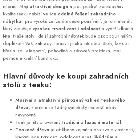
c
interiér. Mají
atraktivní design
a jsou pečlivě zpracovány.
í
Kvalita teaku nabízí
velice odolné řešení zahradního
p
nábytku
i pro vysoké zatížení a časté používání, je to materiál,
který zaručuje
vysokou trvanlivost i odolnost
a vydrží dlouhá
r
léta. Naše stoly i další zahradní nábytek bude ozdobou i milým
v
doplňkem Vaší zahrady, terasy i jiného interiéru. Stoly, lavice i
k
křesla jsou elegantní, pohodlná a zároveň praktická, mají
y
pevnou a kvalitní konstrukci.
v
ý
Hlavní důvody ke koupi zahradních
p
stolů z teaku:
i
s
Masivní a atraktivní přirozený vzhled teakového
u
dřeva
, kterému se žádný syntetický materiál nikdy
nevyrovná.
Teak je léty prověřený
tradiční a luxusní materiál
.
Teakové dřevo
je oblíbené zejména pro svoje vlastnosti,
kterými jsou
tvrdost, odolnost proti škůdcům a