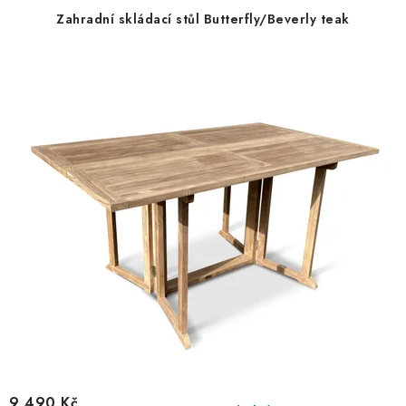
u
d
Zahradní skládací stůl Butterfly/Beverly teak
k
u
t
k
ů
t
ů
9 490 Kč