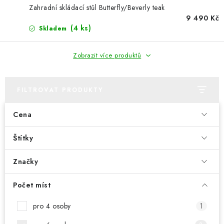
PERGOLY
Zahradní skládací stůl Butterfly/Beverly teak
9 490 Kč
GRILY
(4 ks)
Skladem
VÝPRODEJ
Zobrazit více produktů
NOVINKY
FILTROVAT PRODUKTY
Kontakty
Moje objednávka
Doprava nábytku k Vám
Cena
Obchodní podmínky
Podmínky ochrany osobních údajů
Reklamace
Štítky
Formulář odstoupení od smlouvy
Nákup na splátky ESSOX
Značky
Počet míst
pro 4 osoby
1