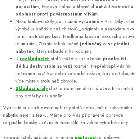
parazitům
, tvarová stálost a hlavně
dlouhá životnost a
odolnost proti povětrnostním vlivům
.
Naše teakové stoly jsou
ručně vyráběné
v Asii. Díky ruční
výrobě je každý z našich stolů „originál“ a nenajdete dva
na milimetr stejné kusy. Nádherná kresba teakového dřeva
je unikátní. Získáte tak skutečně
jedinečný a originální
nábytek
, který nebude mít nikdo jiný.
U
rozkládacích
stolů můžete rozložením
prodloužit
délku desky stolu
na větší rozměr. Nepřekvapí Vás tak
nečekaná návštěva nebo zahradní oslava, kdy potřebujete
více místa u stolu než obvykle.
Skládací stoly
složíte do minimálních úložných rozměrů
pro potřeby uskladnění.
Vybírejte si z naší pestré nabídky stolů nebo jiného zahradního
nábytku nejen z teaku. Máme pro Vás připravené opravdu
originální kousky z různých materiálů za velice výhodné ceny.
Zahradní stoly nabízíme i v mnoha
sestavách
s teakovými