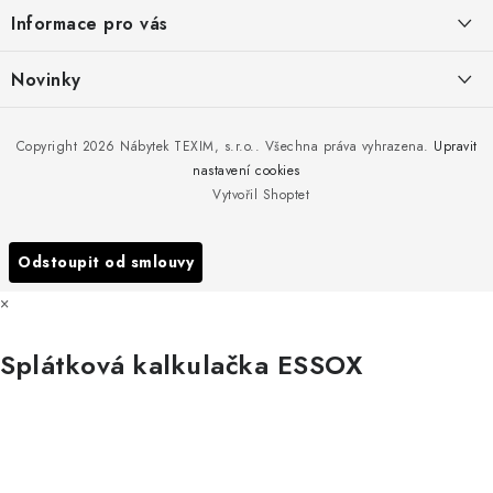
a
Informace pro vás
t
í
Kontakty
Novinky
Moje objednávka
Nedělejte chyby při zazimování zahradního nábytku. Víme, jak na
Copyright 2026
Nábytek TEXIM, s.r.o.
. Všechna práva vyhrazena.
Upravit
Doprava nábytku k Vám
to!
nastavení cookies
Obchodní podmínky
Vytvořil Shoptet
Nakupujte zahradní nábytek i v zimě
Podmínky ochrany osobních údajů
Podzimní očista a úklid zahradního nábytku
Odstoupit od smlouvy
Reklamace
×
Formulář odstoupení od smlouvy
Splátková kalkulačka ESSOX
Nákup na splátky ESSOX