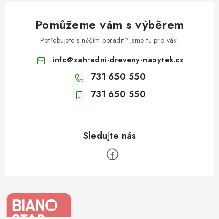
Pomůžeme vám s výběrem
Potřebujete s něčím poradit? Jsme tu pro vás!
info
@
zahradni-dreveny-nabytek.cz
731 650 550
731 650 550
Z
á
p