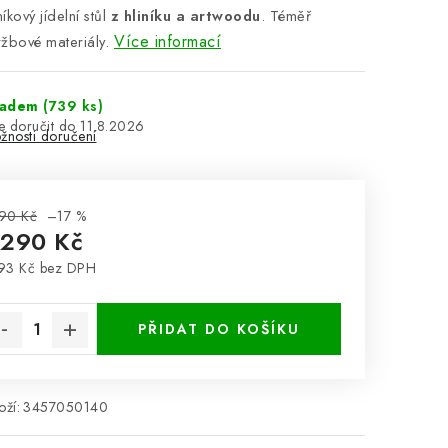
kový jídelní stůl
z hliníku a artwoodu
. Téměř
Více informací
žbové materiály.
ladem
(739 ks)
11.8.2026
žnosti doručení
90 Kč
–17 %
 290 Kč
93 Kč bez DPH
rná cena:
PŘIDAT DO KOŠÍKU
ží:
3457050140