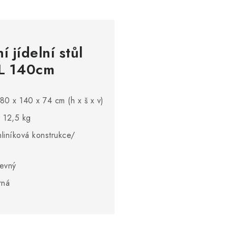
 jídelní stůl
 L 140cm
80 x 140 x 74 cm (h x š x v)
 12,5 kg
hliníková konstrukce/
evný
rná