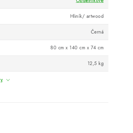
Obdélníkové
Hliník/ artwood
Černá
80 cm x 140 cm x 74 cm
12,5 kg
ry