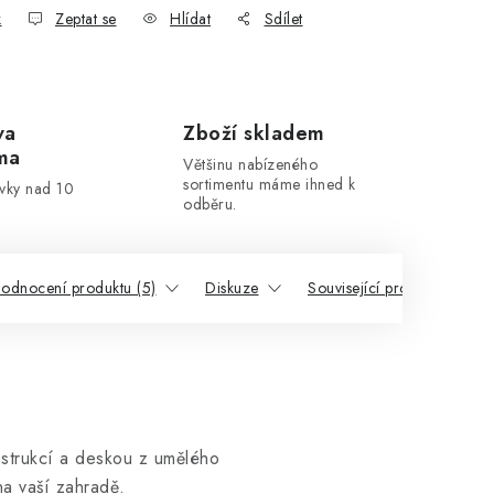
k
Zeptat se
Hlídat
Sdílet
va
Zboží skladem
ma
Většinu nabízeného
sortimentu máme ihned k
ávky nad 10
odběru.
odnocení produktu (5)
Diskuze
Související produkty
nstrukcí a deskou z umělého
 na vaší zahradě.