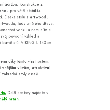
štní údržbu. Konstrukce
z
ohou
pro větší stabilitu.
i.
Deska stolu z
artwoodu
 artwoodu, tedy umělého dřeva,
ponechat venku a nemusíte si
í svůj původní vzhled a
né barvě stůl VIKING L 140cm
éna díky těmto vlastnostem:
vnějším vlivům, atraktivní
zahradní stoly v naší
ris.
Další sestavy najdete v
mělý ratan
.