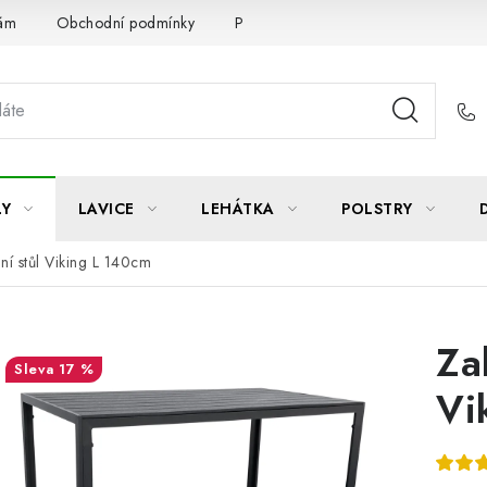
Vám
Obchodní podmínky
Podmínky ochrany osobních údajů
LY
LAVICE
LEHÁTKA
POLSTRY
lní stůl Viking L 140cm
Za
17 %
Vi