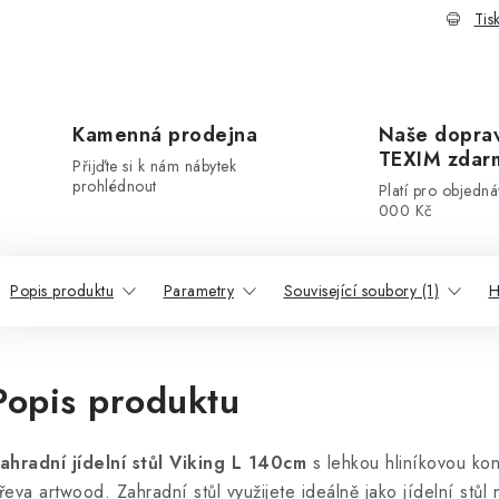
Tis
Kamenná prodejna
Naše dopra
TEXIM zdar
Přijďte si k nám nábytek
prohlédnout
Platí pro objedn
000 Kč
Popis produktu
Parametry
Související soubory (1)
H
Popis produktu
ahradní jídelní stůl Viking L 140cm
s lehkou hliníkovou ko
řeva artwood. Zahradní stůl využijete ideálně jako jídelní stůl