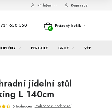
Reklamace
Formulář odstoupení od smlouvy
Nákup na sp
Přihlášení
Registrace
731 650 550
Prázdný košík
NÁKUPNÍ
KOŠÍK
DOPLŇKY
PERGOLY
GRILY
VÝPRODEJ
hradní jídelní stůl
king L 140cm
Podrobnosti hodnocení
5 hodnocení