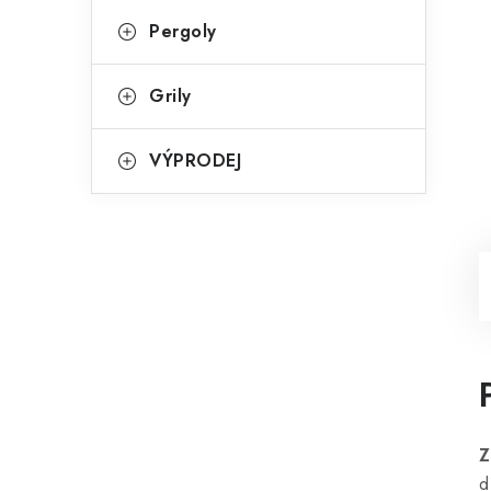
Pergoly
Grily
VÝPRODEJ
Z
d