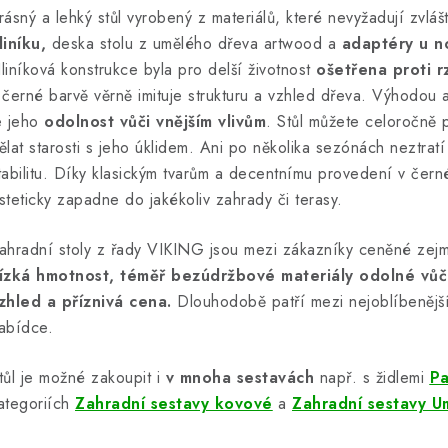
rásný a lehký stůl vyrobený z materiálů, které nevyžadují zvlá
liníku,
deska stolu z umělého dřeva artwood a
adaptéry u n
liníková konstrukce byla pro delší životnost
ošetřena proti rz
 černé barvě věrně imituje strukturu a vzhled dřeva. Výhodou
e jeho
odolnost vůči vnějším vlivům
. Stůl můžete celoročně 
ělat starosti s jeho úklidem. Ani po několika sezónách neztrat
tabilitu. Díky klasickým tvarům a decentnímu provedení v čer
steticky zapadne do jakékoliv zahrady či terasy.
ahradní stoly z řady VIKING jsou mezi zákazníky ceněné zejm
ízká hmotnost, téměř bezúdržbové materiály odolné vůči 
zhled a příznivá cena.
Dlouhodobě patří mezi nejoblíbenější 
abídce.
tůl je možné zakoupit i
v mnoha sestavách
např. s židlemi
Pa
ategoriích
Zahradní sestavy kovové
a
Zahradní sestavy U