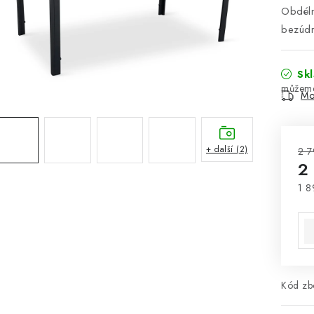
Obdélní
bezúdr
Sk
Mo
+ další (2)
2 7
2
1 8
Mě
Kód zbo