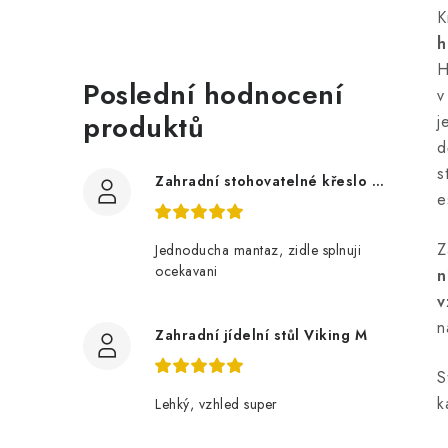
K
h
H
Poslední hodnocení
v
produktů
j
d
s
Zahradní stohovatelné křeslo LUCY z akácie
e
Z
Jednoducha mantaz, zidle splnuji
ocekavani
n
v
n
Zahradní jídelní stůl Viking M
S
k
Lehký, vzhled super