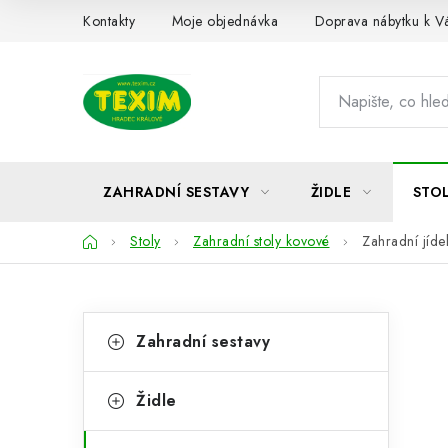
Přejít
Kontakty
Moje objednávka
Doprava nábytku k 
na
obsah
ZAHRADNÍ SESTAVY
ŽIDLE
STO
Domů
Stoly
Zahradní stoly kovové
Zahradní jíde
P
K
Přeskočit
Zahradní sestavy
kategorie
a
o
t
s
Židle
e
t