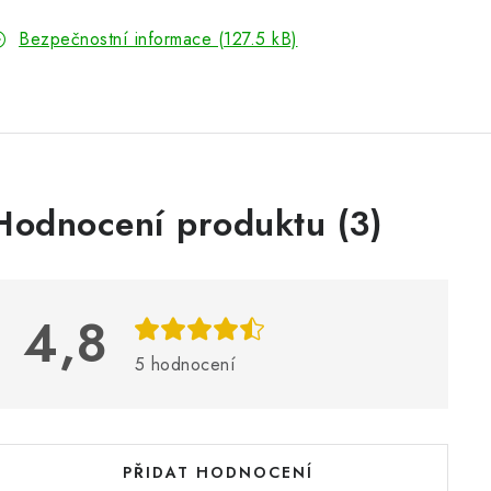
Bezpečnostní informace (127.5 kB)
V
Hodnocení produktu (3)
ý
p
4,8
s
5 hodnocení
h
o
d
PŘIDAT HODNOCENÍ