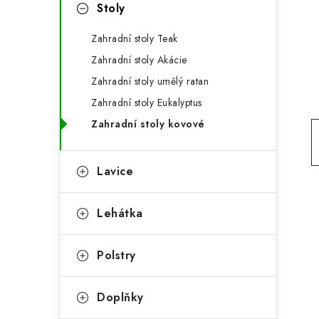
g
Stoly
r
o
Zahradní stoly Teak
a
r
Zahradní stoly Akácie
n
i
Zahradní stoly umělý ratan
e
n
Zahradní stoly Eukalyptus
í
Zahradní stoly kovové
p
Lavice
a
n
Lehátka
e
Polstry
l
Doplňky