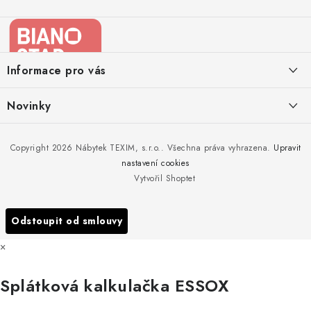
Z
á
p
a
Informace pro vás
t
í
Kontakty
Novinky
Moje objednávka
Nedělejte chyby při zazimování zahradního nábytku. Víme, jak na
Copyright 2026
Nábytek TEXIM, s.r.o.
. Všechna práva vyhrazena.
Upravit
Doprava nábytku k Vám
to!
nastavení cookies
Obchodní podmínky
Vytvořil Shoptet
Nakupujte zahradní nábytek i v zimě
Podmínky ochrany osobních údajů
Podzimní očista a úklid zahradního nábytku
Odstoupit od smlouvy
Reklamace
×
Formulář odstoupení od smlouvy
Splátková kalkulačka ESSOX
Nákup na splátky ESSOX