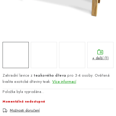
PERGOLY
GRILY
VÝPRODEJ
NOVINKY
Kontakty
Moje objednávka
Doprava nábytku k Vám
+ další (1)
Obchodní podmínky
Podmínky ochrany osobních údajů
Reklamace
Formulář odstoupení od smlouvy
Zahradní lavice z
teakového dřeva
pro 3-4 osoby. Ověřená
Nákup na splátky ESSOX
kvalita exotické dřeviny teak.
Více informací
Položka byla vyprodána…
Momentálně nedostupné
Možnosti doručení