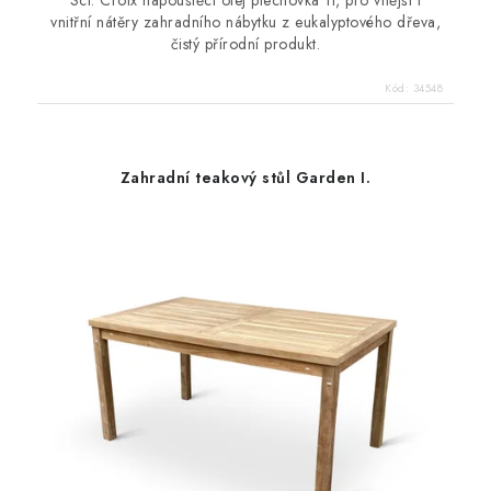
Sct. Croix napouštěcí olej plechovka 1l, pro vnější i
vnitřní nátěry zahradního nábytku z eukalyptového dřeva,
čistý přírodní produkt.
Kód:
34548
Zahradní teakový stůl Garden I.