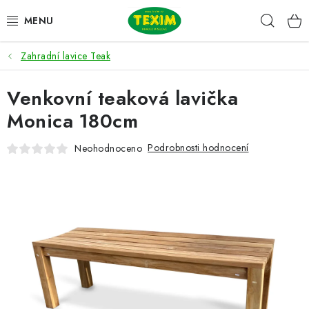
Přejít
Hleda
na
obsah
Zahradní lavice Teak
ZAHRADNÍ SESTAVY
Venkovní teaková lavička
ŽIDLE
Monica 180cm
STOLY
Podrobnosti hodnocení
Neohodnoceno
LAVICE
LEHÁTKA
POLSTRY
DOPLŇKY