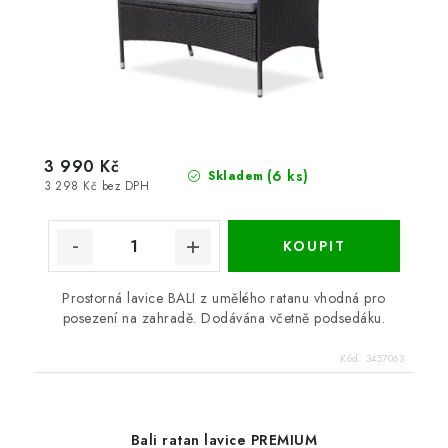
3 990 Kč
(6 ks)
Skladem
3 298 Kč bez DPH
Prostorná lavice BALI z umělého ratanu vhodná pro
posezení na zahradě. Dodávána včetně podsedáku.
Kód:
3457063
Bali ratan lavice PREMIUM