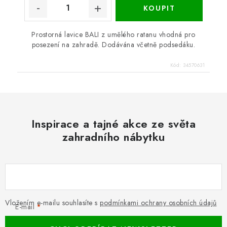
Prostorná lavice BALI z umělého ratanu vhodná pro
posezení na zahradě. Dodávána včetně podsedáku.
Kód:
34570631
Inspirace a tajné akce ze světa
zahradního nábytku
Vložením e-mailu souhlasíte s
podmínkami ochrany osobních údajů
E-mail