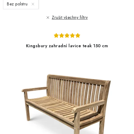
Bez polstru
p
í
r
p
Zrušit všechny filtry
o
r
d
o
u
d
Kingsbury zahradní lavice teak 150 cm
k
u
t
k
ů
t
ů