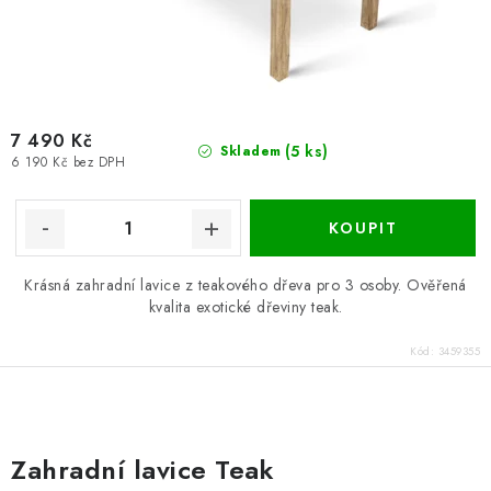
7 490 Kč
(5 ks)
Skladem
6 190 Kč bez DPH
Krásná zahradní lavice z teakového dřeva pro 3 osoby. Ověřená
kvalita exotické dřeviny teak.
Kód:
3459355
O
v
Zahradní lavice Teak
l