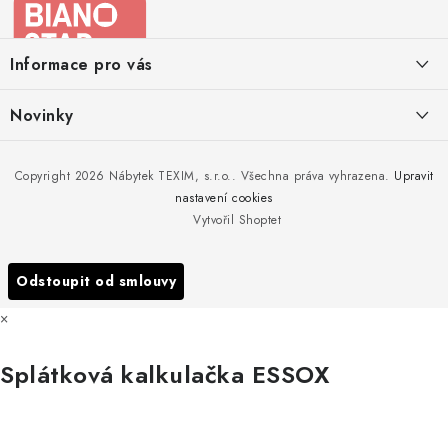
p
a
Informace pro vás
t
í
Kontakty
Novinky
Moje objednávka
Nedělejte chyby při zazimování zahradního nábytku. Víme, jak na
Copyright 2026
Nábytek TEXIM, s.r.o.
. Všechna práva vyhrazena.
Upravit
Doprava nábytku k Vám
to!
nastavení cookies
Obchodní podmínky
Vytvořil Shoptet
Nakupujte zahradní nábytek i v zimě
Podmínky ochrany osobních údajů
Podzimní očista a úklid zahradního nábytku
Odstoupit od smlouvy
Reklamace
×
Formulář odstoupení od smlouvy
Splátková kalkulačka ESSOX
Nákup na splátky ESSOX