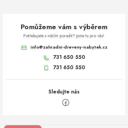
Pomůžeme vám s výběrem
Potřebujete s něčím poradit? Jsme tu pro vás!
info
@
zahradni-dreveny-nabytek.cz
731 650 550
731 650 550
Z
á