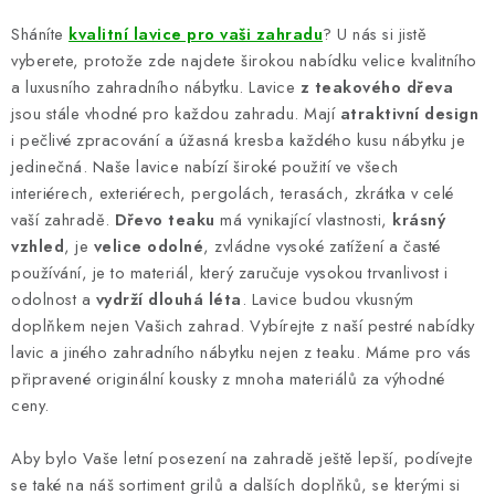
á
Sháníte
kvalitní lavice pro vaši zahradu
? U nás si jistě
d
vyberete, protože zde najdete širokou nabídku velice kvalitního
a
a luxusního zahradního nábytku. Lavice
z teakového dřeva
c
jsou stále vhodné pro každou zahradu. Mají
atraktivní design
í
i pečlivé zpracování a úžasná kresba každého kusu nábytku je
p
jedinečná. Naše lavice nabízí široké použití ve všech
interiérech, exteriérech, pergolách, terasách, zkrátka v celé
r
vaší zahradě.
Dřevo teaku
má vynikající vlastnosti,
krásný
v
vzhled
, je
velice odolné
, zvládne vysoké zatížení a časté
k
používání, je to materiál, který zaručuje vysokou trvanlivost i
y
odolnost a
vydrží dlouhá léta
. Lavice budou vkusným
v
doplňkem nejen Vašich zahrad. Vybírejte z naší pestré nabídky
ý
lavic a jiného zahradního nábytku nejen z teaku. Máme pro vás
p
připravené originální kousky z mnoha materiálů za výhodné
i
ceny.
s
u
Aby bylo Vaše letní posezení na zahradě ještě lepší, podívejte
se také na náš sortiment grilů a dalších doplňků, se kterými si