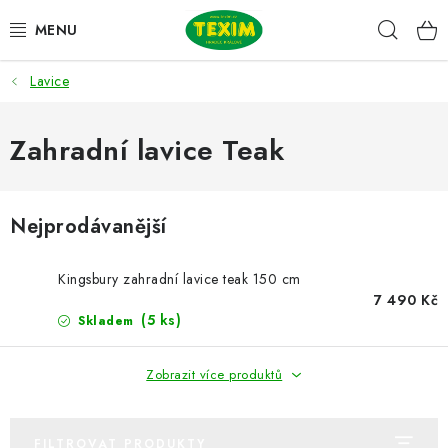
Přejít
Hleda
na
obsah
Lavice
ZAHRADNÍ SESTAVY
ŽIDLE
Zahradní lavice Teak
STOLY
Nejprodávanější
LAVICE
Kingsbury zahradní lavice teak 150 cm
LEHÁTKA
7 490 Kč
(5 ks)
Skladem
POLSTRY
Zobrazit více produktů
DOPLŇKY
FILTROVAT PRODUKTY