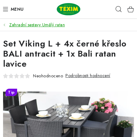
Přejít
Hleda
na
obsah
Zahradní sestavy Umělý ratan
ZAHRADNÍ SESTAVY
Set Viking L + 4x černé křeslo
ŽIDLE
BALI antracit + 1x Bali ratan
STOLY
lavice
LAVICE
Podrobnosti hodnocení
Neohodnoceno
LEHÁTKA
Tip
POLSTRY
DOPLŇKY