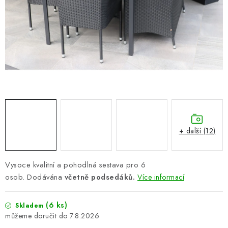
PERGOLY
GRILY
VÝPRODEJ
NOVINKY
Kontakty
Moje objednávka
Doprava nábytku k Vám
Obchodní podmínky
Podmínky ochrany osobních údajů
+ další (12)
Reklamace
Formulář odstoupení od smlouvy
Nákup na splátky ESSOX
Vysoce kvalitní a pohodlná sestava pro 6
osob. Dodávána
včetně podsedáků.
Více informací
(6 ks)
Skladem
7.8.2026