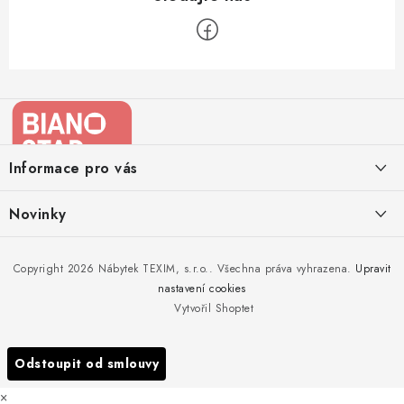
Z
á
p
a
Informace pro vás
t
í
Kontakty
Novinky
Moje objednávka
Nedělejte chyby při zazimování zahradního nábytku. Víme, jak na
Copyright 2026
Nábytek TEXIM, s.r.o.
. Všechna práva vyhrazena.
Upravit
Doprava nábytku k Vám
to!
nastavení cookies
Obchodní podmínky
Vytvořil Shoptet
Nakupujte zahradní nábytek i v zimě
Podmínky ochrany osobních údajů
Podzimní očista a úklid zahradního nábytku
Odstoupit od smlouvy
Reklamace
×