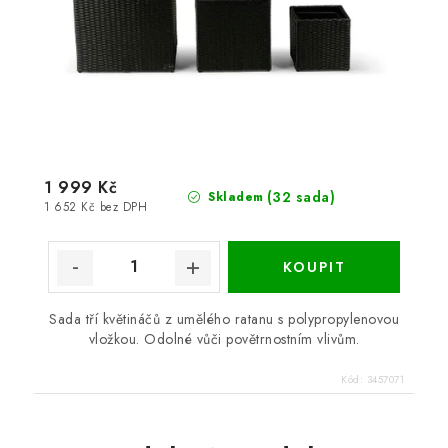
1 999 Kč
(32 sada)
Skladem
1 652 Kč bez DPH
Sada tří květináčů z umělého ratanu s polypropylenovou
vložkou. Odolné vůči povětrnostním vlivům.
Kód:
3457071