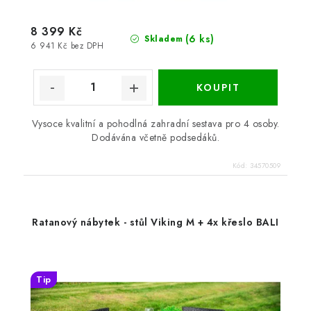
8 399 Kč
(6 ks)
Skladem
6 941 Kč bez DPH
Vysoce kvalitní a pohodlná zahradní sestava pro 4 osoby.
Dodávána včetně podsedáků.
Kód:
34570509
Ratanový nábytek - stůl Viking M + 4x křeslo BALI
Tip