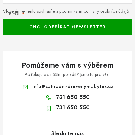
Vložením e-mailu souhlasíte s
podmínkami ochrany osobních údajů
E-mail
CHCI ODEBÍRAT NEWSLETTER
Pomůžeme vám s výběrem
Potřebujete s něčím poradit? Jsme tu pro vás!
info
@
zahradni-dreveny-nabytek.cz
731 650 550
731 650 550