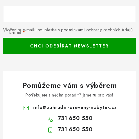
Vložením e-mailu souhlasíte s
podmínkami ochrany osobních údajů
E-mail
CHCI ODEBÍRAT NEWSLETTER
Pomůžeme vám s výběrem
Potřebujete s něčím poradit? Jsme tu pro vás!
info
@
zahradni-dreveny-nabytek.cz
731 650 550
731 650 550