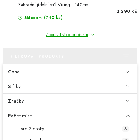
PERGOLY
Zahradní jídelní stůl Viking L 140cm
2 290 Kč
GRILY
(740 ks)
Skladem
VÝPRODEJ
Zobrazit více produktů
NOVINKY
FILTROVAT PRODUKTY
Kontakty
Moje objednávka
Doprava nábytku k Vám
Cena
Obchodní podmínky
Podmínky ochrany osobních údajů
Reklamace
Štítky
Formulář odstoupení od smlouvy
Nákup na splátky ESSOX
Značky
Počet míst
pro 2 osoby
3