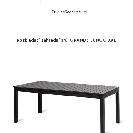
p
í
r
p
Zrušit všechny filtry
o
r
d
o
u
d
Rozkládací zahradní stůl GRANDE LUNGO XXL
k
u
t
k
ů
t
ů