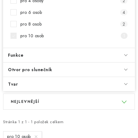
pro 4 osoby
2
pro 6 osob
4
pro 8 osob
2
pro 10 osob
1
Funkce
Otvor pro slunečník
Tvar
V
Ř
NEJLEVNĚJŠÍ
ý
a
p
z
i
e
Stránka
1
z
1
-
1
položek celkem
s
n
pro 10 osob