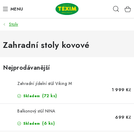
Přejít
Hleda
na
obsah
Stoly
ZAHRADNÍ SESTAVY
ŽIDLE
Zahradní stoly kovové
STOLY
Nejprodávanější
LAVICE
Zahradní jídelní stůl Viking M
LEHÁTKA
1 999 Kč
(72 ks)
Skladem
POLSTRY
Balkonový stůl NINA
699 Kč
DOPLŇKY
(6 ks)
Skladem