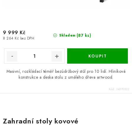
9 999 Kč
(87 ks)
Skladem
8 264 Kč bez DPH
Masivní, rozkládací téměř bezúdržbový stůl pro 10 lidí. Hliníková
konstrukce a deska stolu z umělého dřeva artwood.
Kód:
34570522
O
v
Zahradní stoly kovové
l