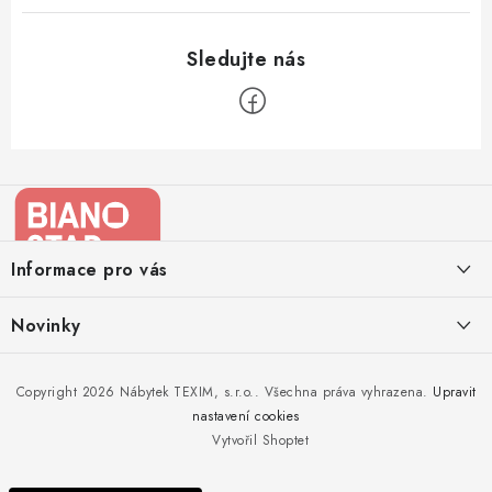
Z
á
p
a
Informace pro vás
t
í
Kontakty
Novinky
Moje objednávka
Nedělejte chyby při zazimování zahradního nábytku. Víme, jak na
Copyright 2026
Nábytek TEXIM, s.r.o.
. Všechna práva vyhrazena.
Upravit
Doprava nábytku k Vám
to!
nastavení cookies
Obchodní podmínky
Vytvořil Shoptet
Nakupujte zahradní nábytek i v zimě
Podmínky ochrany osobních údajů