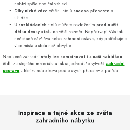
nabízí spíše tradiční vzhled.
Díky nízké váze
většinu stolů
snadno přeneste
a
uklidíte.
U
rozkládacích
stolů můžete rozložením
prodloužit
délku desky stolu
na větší rozměr. Nepřekvapí Vás tak
nečekaná návštěva nebo zahradní oslava, kdy potřebujete
více místa u stolu než obvykle.
Nabízené zahradní
stoly lze kombinovat i s naší nabídkou
židlí
ze stejného materiálu a tak si jednoduše vytvořit
zahradní
sestavu
z hliníku nebo kovu podle svých představ a potřeb.
Inspirace a tajné akce ze světa
zahradního nábytku