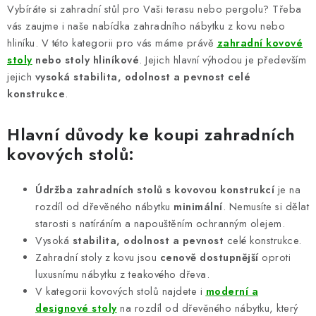
á
Vybíráte si zahradní stůl pro Vaši terasu nebo pergolu? Třeba
d
vás zaujme i naše nabídka zahradního nábytku z kovu nebo
a
hliníku. V této kategorii pro vás máme právě
zahradní kovové
c
stoly
nebo stoly hliníkové
. Jejich hlavní výhodou je především
í
jejich
vysoká stabilita, odolnost a pevnost celé
p
konstrukce
.
r
v
Hlavní důvody ke koupi zahradních
k
kovových stolů:
y
v
Údržba zahradních stolů s kovovou konstrukcí
je na
ý
rozdíl od dřevěného nábytku
minimální
. Nemusíte si dělat
p
starosti s natíráním a napouštěním ochranným olejem.
i
Vysoká
stabilita, odolnost a pevnost
celé konstrukce.
Zahradní stoly z kovu jsou
cenově dostupnější
oproti
s
luxusnímu nábytku z teakového dřeva.
u
V kategorii kovových stolů najdete i
moderní a
designové stoly
na rozdíl od dřevěného nábytku, který