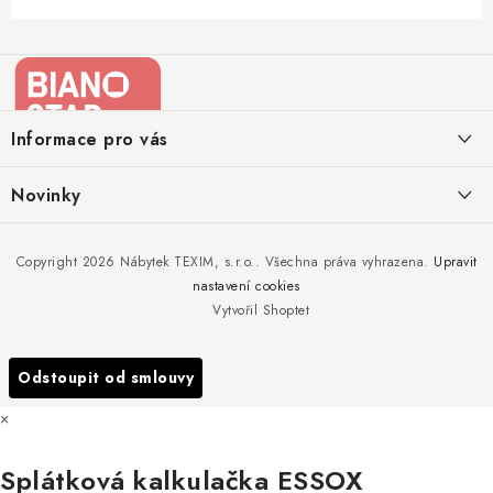
Z
á
p
a
Informace pro vás
t
í
Kontakty
Novinky
Moje objednávka
Nedělejte chyby při zazimování zahradního nábytku. Víme, jak na
Copyright 2026
Nábytek TEXIM, s.r.o.
. Všechna práva vyhrazena.
Upravit
Doprava nábytku k Vám
to!
nastavení cookies
Obchodní podmínky
Vytvořil Shoptet
Nakupujte zahradní nábytek i v zimě
Podmínky ochrany osobních údajů
Podzimní očista a úklid zahradního nábytku
Odstoupit od smlouvy
Reklamace
×
Formulář odstoupení od smlouvy
Splátková kalkulačka ESSOX
Nákup na splátky ESSOX