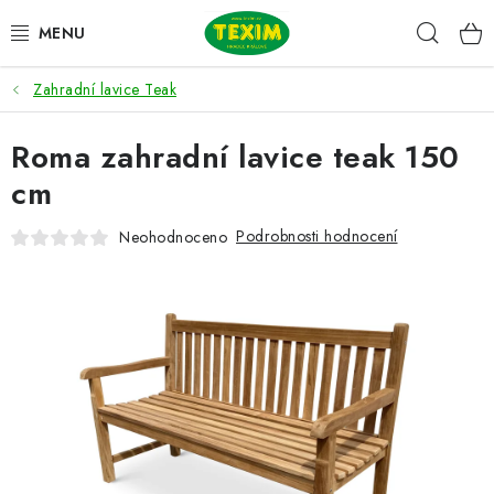
Přejít
Hleda
na
obsah
Zahradní lavice Teak
ZAHRADNÍ SESTAVY
Roma zahradní lavice teak 150
ŽIDLE
cm
STOLY
Podrobnosti hodnocení
Neohodnoceno
LAVICE
LEHÁTKA
POLSTRY
DOPLŇKY