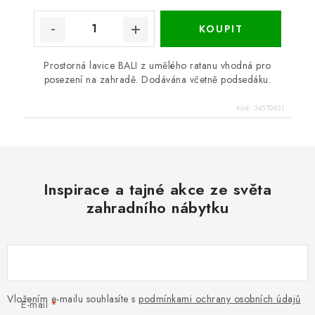
Prostorná lavice BALI z umělého ratanu vhodná pro
posezení na zahradě. Dodávána včetně podsedáku.
Kód:
34570631
Inspirace a tajné akce ze světa
zahradního nábytku
Vložením e-mailu souhlasíte s
podmínkami ochrany osobních údajů
E-mail