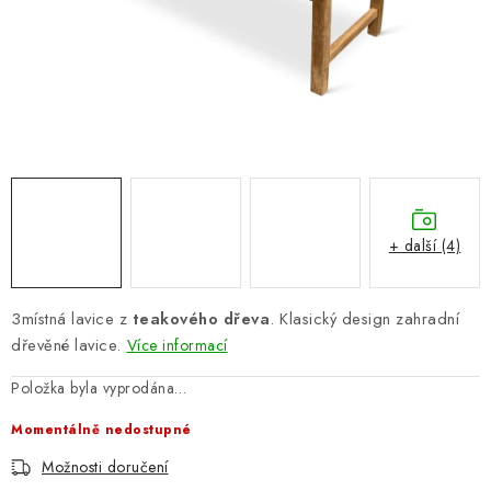
PERGOLY
GRILY
VÝPRODEJ
NOVINKY
Kontakty
Moje objednávka
Doprava nábytku k Vám
+ další (4)
Obchodní podmínky
Podmínky ochrany osobních údajů
Reklamace
Formulář odstoupení od smlouvy
3místná lavice z
teakového dřeva
. Klasický design zahradní
Nákup na splátky ESSOX
dřevěné lavice.
Více informací
Položka byla vyprodána…
Momentálně nedostupné
Možnosti doručení