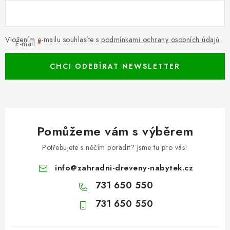
Vložením e-mailu souhlasíte s
podmínkami ochrany osobních údajů
E-mail
CHCI ODEBÍRAT NEWSLETTER
Pomůžeme vám s výběrem
Potřebujete s něčím poradit? Jsme tu pro vás!
info
@
zahradni-dreveny-nabytek.cz
731 650 550
731 650 550