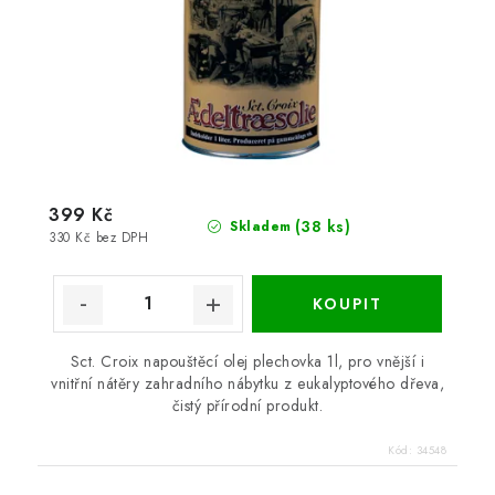
399 Kč
(38 ks)
Skladem
330 Kč bez DPH
Sct. Croix napouštěcí olej plechovka 1l, pro vnější i
vnitřní nátěry zahradního nábytku z eukalyptového dřeva,
čistý přírodní produkt.
Kód:
34548