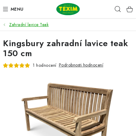
Přejít
Hleda
na
obsah
Zahradní lavice Teak
ZAHRADNÍ SESTAVY
Kingsbury zahradní lavice teak
ŽIDLE
150 cm
STOLY
Podrobnosti hodnocení
1 hodnocení
LAVICE
LEHÁTKA
POLSTRY
DOPLŇKY