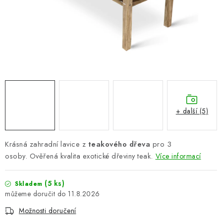
PERGOLY
GRILY
VÝPRODEJ
NOVINKY
Kontakty
Moje objednávka
Doprava nábytku k Vám
+ další (5)
Obchodní podmínky
Podmínky ochrany osobních údajů
Reklamace
Formulář odstoupení od smlouvy
Krásná zahradní lavice z
teakového dřeva
pro 3
Nákup na splátky ESSOX
osoby. Ověřená kvalita exotické dřeviny teak.
Více informací
(5 ks)
Skladem
11.8.2026
Možnosti doručení