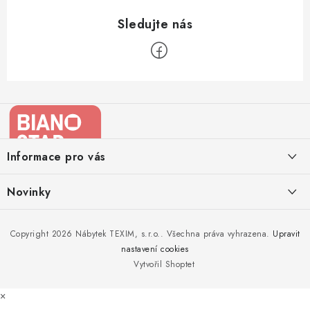
Z
á
p
a
Informace pro vás
t
í
Kontakty
Novinky
Moje objednávka
Nedělejte chyby při zazimování zahradního nábytku. Víme, jak na
Copyright 2026
Nábytek TEXIM, s.r.o.
. Všechna práva vyhrazena.
Upravit
Doprava nábytku k Vám
to!
nastavení cookies
Obchodní podmínky
Vytvořil Shoptet
Nakupujte zahradní nábytek i v zimě
Podmínky ochrany osobních údajů
×
Podzimní očista a úklid zahradního nábytku