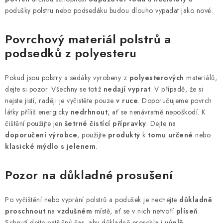
podušky polstru nebo podsedáku budou dlouho vypadat jako nové.
Povrchový materiál polstrů a
podsedků z polyesteru
Pokud jsou polstry a sedáky vyrobeny z
polyesterových
materiálů,
dejte si pozor. Všechny se totiž
nedají vyprat
. V případě, že si
nejste jistí, raději je vyčistěte pouze
v ruce
. Doporučujeme povrch
látky příliš energicky
nedrhnout
, ať se nenávratně nepoškodí. K
čištění použijte jen
šetrné čistící přípravky
. Dejte na
doporučení výrobce
, použijte
produkty
k
tomu určené
nebo
klasické mýdlo s jelenem
.
Pozor na důkladné prosušení
Po vyčištění nebo vyprání polstrů a podušek je nechejte
důkladně
proschnout
na
vzdušném
místě, ať se v nich netvoří
plíseň
.
Schnutí dejte patřičný čas, aby důkladně proschla i
výplň
.