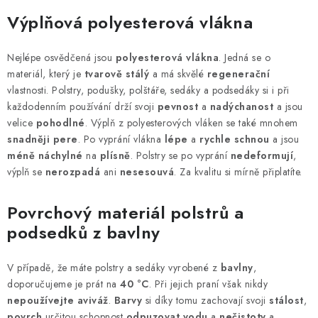
Výplňová polyesterová vlákna
Nejlépe osvědčená jsou
polyesterová vlákna
. Jedná se o
materiál, který je
tvarově stálý
a má skvělé
regenerační
vlastnosti. Polstry, podušky, polštáře, sedáky a podsedáky si i při
každodenním používání drží svoji
pevnost
a
nadýchanost
a jsou
velice
pohodlné
. Výplň z polyesterových vláken se také mnohem
snadněji
pere
. Po vyprání vlákna
lépe
a
rychle schnou
a jsou
méně náchylné
na
plísně
. Polstry se po vyprání
nedeformují
,
výplň se
nerozpadá
ani
nesesouvá
. Za kvalitu si mírně připlatíte.
Povrchový materiál polstrů a
podsedků z bavlny
V případě, že máte polstry a sedáky vyrobené z
bavlny
,
doporučujeme je prát na
40 °C
. Při jejich praní však nikdy
nepoužívejte aviváž
.
Barvy
si díky tomu zachovají svoji
stálost
,
povrch
určitou schopnost
odpuzovat vodu
a
nečistoty
a