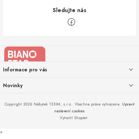
Z
á
p
a
Informace pro vás
t
í
Kontakty
Novinky
Moje objednávka
Nedělejte chyby při zazimování zahradního nábytku. Víme, jak na
Copyright 2026
Nábytek TEXIM, s.r.o.
. Všechna práva vyhrazena.
Upravit
Doprava nábytku k Vám
to!
nastavení cookies
Obchodní podmínky
Vytvořil Shoptet
Nakupujte zahradní nábytek i v zimě
Podmínky ochrany osobních údajů
×
Podzimní očista a úklid zahradního nábytku