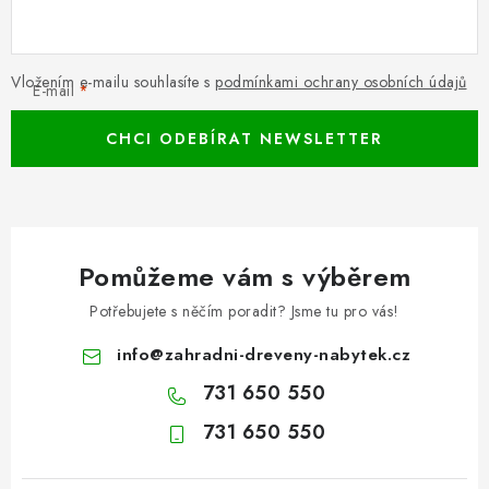
Vložením e-mailu souhlasíte s
podmínkami ochrany osobních údajů
E-mail
CHCI ODEBÍRAT NEWSLETTER
Pomůžeme vám s výběrem
Potřebujete s něčím poradit? Jsme tu pro vás!
info
@
zahradni-dreveny-nabytek.cz
731 650 550
731 650 550