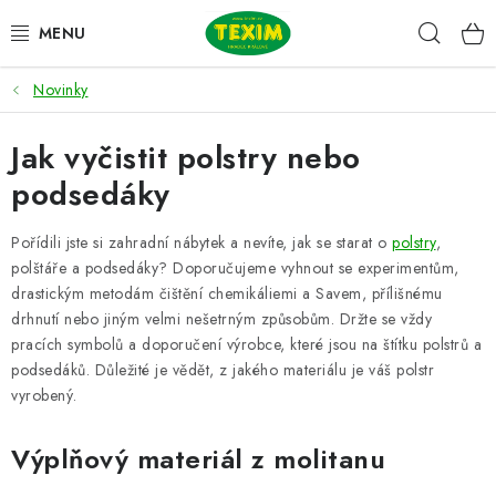
Přejít
Hleda
na
obsah
Novinky
ZAHRADNÍ SESTAVY
Jak vyčistit polstry nebo
ŽIDLE
podsedáky
STOLY
Pořídili jste si zahradní nábytek a nevíte, jak se starat o
polstry
,
LAVICE
polštáře a podsedáky? Doporučujeme vyhnout se experimentům,
drastickým metodám čištění chemikáliemi a Savem, přílišnému
drhnutí nebo jiným velmi nešetrným způsobům. Držte se vždy
LEHÁTKA
pracích symbolů a doporučení výrobce, které jsou na štítku polstrů a
podsedáků. Důležité je vědět, z jakého materiálu je váš polstr
POLSTRY
vyrobený.
DOPLŇKY
Výplňový materiál z molitanu