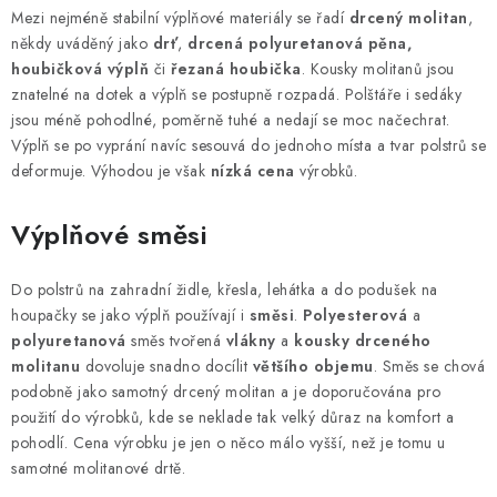
PERGOLY
Mezi nejméně stabilní výplňové materiály se řadí
drcený molitan
,
někdy uváděný jako
drť
,
drcená polyuretanová pěna,
GRILY
houbičková výplň
či
řezaná houbička
. Kousky molitanů jsou
znatelné na dotek a výplň se postupně rozpadá. Polštáře i sedáky
VÝPRODEJ
jsou méně pohodlné, poměrně tuhé a nedají se moc načechrat.
Výplň se po vyprání navíc sesouvá do jednoho místa a tvar polstrů se
deformuje. Výhodou je však
nízká cena
výrobků.
NOVINKY
Výplňové směsi
Kontakty
Moje objednávka
Doprava nábytku k Vám
Obchodní podmínky
Podmínky ochrany osobních údajů
Do polstrů na zahradní židle, křesla, lehátka a do podušek na
Reklamace
Formulář odstoupení od smlouvy
houpačky se jako výplň používají i
směsi
.
Polyesterová
a
polyuretanová
Nákup na splátky ESSOX
směs tvořená
vlákny
a
kousky drceného
molitanu
dovoluje snadno docílit
většího objemu
. Směs se chová
podobně jako samotný drcený molitan a je doporučována pro
použití do výrobků, kde se neklade tak velký důraz na komfort a
pohodlí. Cena výrobku je jen o něco málo vyšší, než je tomu u
samotné molitanové drtě.