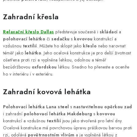
Zahradní křesla
Relaxační křeslo Dallas
představuje současně i
skládací
a
polohovací lehátko
či
sedačku
s
kovovou
konstrukcí a
vzdušnou
textilií
. Můžete ho sklopit jako
křeslo
nebo narovnat
téměř jako
lehátko
. Jeho ocelová konstrukce je pro delší životnost
ošetřena proti rzi a vyplněna lehkou, odolnou a téměř
bezúdržbovou
oxfordskou
látkou. Snadno ho přeneste a oceníte
ho v interiéru i v exteriéru.
Zahradní kovová lehátka
Polohovací lehátka Lana steel
s
nastavitelnou opěrkou zad
i zahradní
polohovací lehátka Makdeburg
s
kovovou
konstrukcí a vzdušnou
textilií
jsou jako stvořená pro letní dny.
Ocelová konstrukce má povrchovou úpravu práškovou barvou proti
rzi, odolává
povětrnostním
vlivům
a je vyplněná látkou z