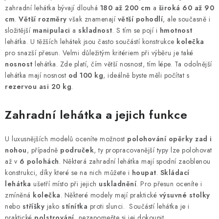
PERGOLY
zahradní lehátka bývají dlouhá
180 až 200 cm
a
široká 60 až 90
cm
.
Větší rozměry
však znamenají
větší pohodlí
, ale současně i
GRILY
složitější
manipulaci
a
skladnost
. S tím se pojí i
hmotnost
lehátka. U těžších lehátek jsou často součástí konstrukce
kolečka
VÝPRODEJ
pro snazší přesun. Velmi důležitým kritériem při výběru je také
nosnost
lehátka. Zde platí, čím větší nosnost, tím lépe. Ta odolnější
lehátka mají nosnost
od 100 kg
, ideálně byste měli počítat s
NOVINKY
rezervou asi 20 kg
.
Kontakty
Moje objednávka
Doprava nábytku k Vám
Zahradní lehátka a jejich funkce
Obchodní podmínky
Podmínky ochrany osobních údajů
Reklamace
Formulář odstoupení od smlouvy
U luxusnějších modelů oceníte možnost
polohování opěrky
zad i
nohou
Nákup na splátky ESSOX
, případně
područek
, ty propracovanější typy lze polohovat
až v
6 polohách
. Některá zahradní lehátka mají spodní zaoblenou
konstrukci, díky které se na nich můžete i
houpat
.
Skládací
lehátka
ušetří místo při jejich
uskladnění
. Pro přesun oceníte i
zmíněná
kolečka
. Některé modely mají praktické
výsuvné stolky
nebo
stříšky
jako
stínítka
proti slunci. Součástí lehátka je i
praktické
polstrování
, nezapomeňte si jej dokoupit.