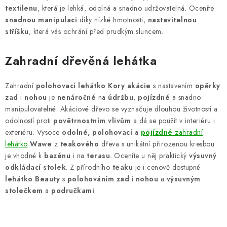
textilenu
, která je lehká, odolná a snadno udržovatelná. Oceníte
snadnou manipulaci
díky nízké hmotnosti,
nastavitelnou
stříšku
, která vás ochrání před prudkým sluncem.
Zahradní dřevěná lehátka
Zahradní
polohovací lehátko Kory akácie
s nastavením
opěrky
zad
i
nohou
je
nenáročné
na
údržbu
,
pojízdné
a snadno
manipulovatelné. Akáciové dřevo se vyznačuje dlouhou životností a
odolností proti
povětrnostním
vlivům
a dá se použít v interiéru i
exteriéru. Vysoce
odolné,
polohovací
a
pojízdné
zahradní
lehátko
Wawe
z
teakového
dřeva s unikátní přirozenou kresbou
je vhodné k
bazénu
i na
terasu
. Oceníte u něj praktický
výsuvný
odkládací stolek
. Z přírodního
teaku
je i cenově dostupné
lehátko Beauty
s
polohováním zad
i
nohou
a
výsuvným
stolečkem
a
područkami
.