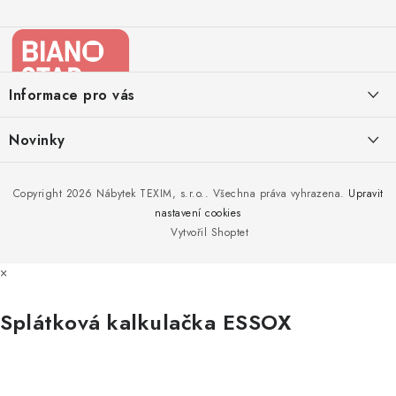
Z
á
p
a
Informace pro vás
t
í
Kontakty
Novinky
Moje objednávka
Nedělejte chyby při zazimování zahradního nábytku. Víme, jak na
Copyright 2026
Nábytek TEXIM, s.r.o.
. Všechna práva vyhrazena.
Upravit
Doprava nábytku k Vám
to!
nastavení cookies
Obchodní podmínky
Vytvořil Shoptet
Nakupujte zahradní nábytek i v zimě
Podmínky ochrany osobních údajů
×
Podzimní očista a úklid zahradního nábytku
Reklamace
Splátková kalkulačka ESSOX
Formulář odstoupení od smlouvy
Nákup na splátky ESSOX