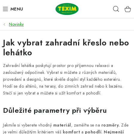
Přejít
Hleda
na
obsah
Novinky
ZAHRADNÍ SESTAVY
Jak vybrat zahradní křeslo nebo
ŽIDLE
lehátko
STOLY
Zahradní lehátka poskytují prostor pro příjemnou relaxaci a
LAVICE
zasloužený odpočinek. Vybrat si můžete z různých materiálů,
provedení a designů, které skvěle doplní styl každého exteriéru.
Hodí se do altánů, na terasy, do zimních zahrad nebo k bazénu.
LEHÁTKA
Stačí si jen vybrat a můžete si užít komfort a pohodlí.
POLSTRY
Důležité parametry při výběru
DOPLŇKY
Jakmile si vyberete vhodný
materiál
, zaměřte se na
rozměry.
Zde
je velmi důležitým kritériem váš
komfort
a
pohodlí
.
Nejmenší