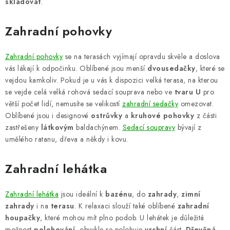
skladovat
.
Zahradní pohovky
Zahradní pohovky
se na terasách vyjímají opravdu skvěle a doslova
vás lákají k odpočinku. Oblíbené jsou menší
dvousedačky
, které se
vejdou kamkoliv. Pokud je u vás k dispozici velká terasa, na kterou
se vejde celá velká rohová sedací souprava nebo ve
tvaru U
pro
větší počet lidí, nemusíte se velikostí
zahradní sedačky
omezovat.
Oblíbené jsou i designové
ostrůvky
a
kruhové pohovky
z části
zastřešeny
látkovým
baldachýnem.
Sedací soupravy
bývají z
umělého ratanu, dřeva a někdy i kovu.
Zahradní lehátka
Zahradní lehátka
jsou ideální k
bazénu
, do
zahrady
,
zimní
zahrady
i na
terasu
. K relaxaci slouží také oblíbené
zahradní
houpačky
, které mohou mít plno podob. U lehátek je důležitá
možnost
polohování
, obvykle se polohuje
vrchní
část.
Dřevěná