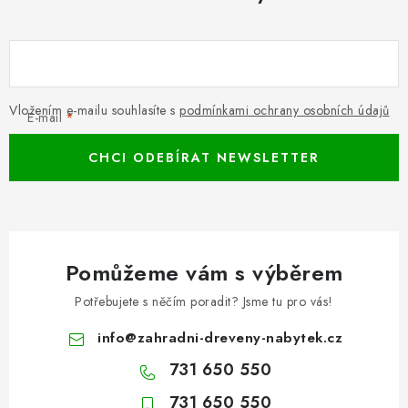
Vložením e-mailu souhlasíte s
podmínkami ochrany osobních údajů
E-mail
CHCI ODEBÍRAT NEWSLETTER
Pomůžeme vám s výběrem
Potřebujete s něčím poradit? Jsme tu pro vás!
info
@
zahradni-dreveny-nabytek.cz
731 650 550
731 650 550