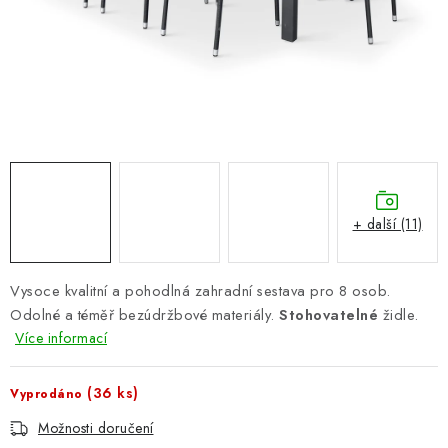
PERGOLY
GRILY
VÝPRODEJ
NOVINKY
Kontakty
Moje objednávka
Doprava nábytku k Vám
+ další (11)
Obchodní podmínky
Podmínky ochrany osobních údajů
Reklamace
Formulář odstoupení od smlouvy
Vysoce kvalitní a pohodlná zahradní sestava pro 8 osob.
Nákup na splátky ESSOX
Odolné a téměř bezúdržbové materiály.
Stohovatelné
židle.
Více informací
(36 ks)
Vyprodáno
Možnosti doručení