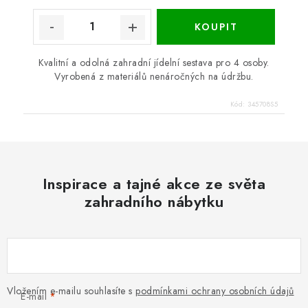
Kvalitní a odolná zahradní jídelní sestava pro 4 osoby.
Vyrobená z materiálů nenáročných na údržbu.
Kód:
345708S5
Inspirace a tajné akce ze světa
zahradního nábytku
Vložením e-mailu souhlasíte s
podmínkami ochrany osobních údajů
E-mail