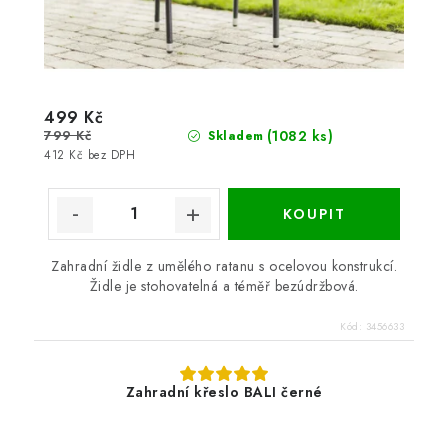
499 Kč
799 Kč
(1082 ks)
Skladem
412 Kč bez DPH
Zahradní židle z umělého ratanu s ocelovou konstrukcí.
Židle je stohovatelná a téměř bezúdržbová.
Kód:
3456633
Zahradní křeslo BALI černé