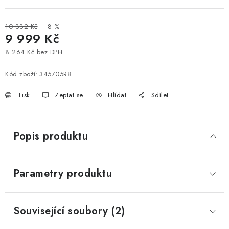
10 882 Kč
–8 %
9 999 Kč
8 264 Kč bez DPH
Měrná cena:
Kód zboží:
345705R8
Tisk
Zeptat se
Hlídat
Sdílet
Popis produktu
Parametry produktu
Související soubory (2)