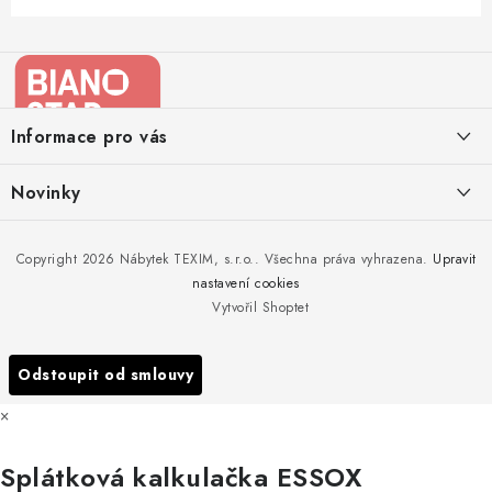
Z
á
p
a
Informace pro vás
t
í
Kontakty
Novinky
Moje objednávka
Nedělejte chyby při zazimování zahradního nábytku. Víme, jak na
Copyright 2026
Nábytek TEXIM, s.r.o.
. Všechna práva vyhrazena.
Upravit
Doprava nábytku k Vám
to!
nastavení cookies
Obchodní podmínky
Vytvořil Shoptet
Nakupujte zahradní nábytek i v zimě
Podmínky ochrany osobních údajů
Podzimní očista a úklid zahradního nábytku
Odstoupit od smlouvy
Reklamace
×
Formulář odstoupení od smlouvy
Splátková kalkulačka ESSOX
Nákup na splátky ESSOX