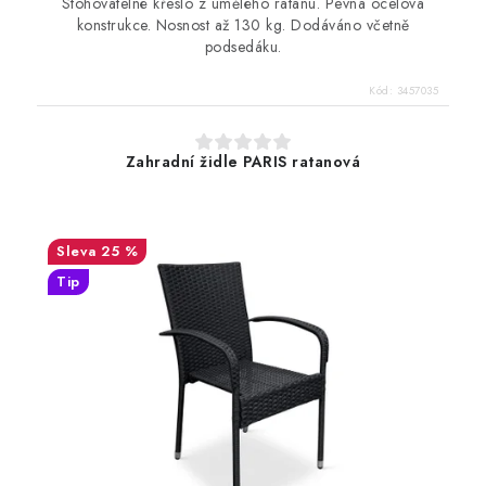
Stohovatelné křeslo z umělého ratanu. Pevná ocelová
konstrukce. Nosnost až 130 kg. Dodáváno včetně
podsedáku.
Kód:
3457035
Zahradní židle PARIS ratanová
25 %
Tip