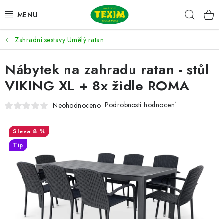
Přejít
Hleda
na
obsah
Zahradní sestavy Umělý ratan
ZAHRADNÍ SESTAVY
Nábytek na zahradu ratan - stůl
ŽIDLE
VIKING XL + 8x židle ROMA
STOLY
Podrobnosti hodnocení
Neohodnoceno
LAVICE
8 %
LEHÁTKA
Tip
POLSTRY
DOPLŇKY